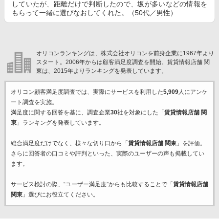
していたが、距離だけで判断したので、坂が多いなどの情報を
もらって一緒に選びなおしてくれた。（50代／男性）
オリコンランキングは、株式会社オリコンを前身企業に1967年より
スタート。2006年からは顧客満足度調査を開始。賃貸情報店舗 関
東は、2015年よりランキングを発表しています。
オリコン顧客満足度調査では、実際にサービスを利用した
5,909
人にアンケ
ート調査を実施。
満足度に関する回答を基に、調査企業
30
社を対象にした「
賃貸情報店舗 関
東
」ランキングを発表しています。
総合満足度だけでなく、様々な切り口から「
賃貸情報店舗 関東
」を評価。
さらに回答者の口コミや評判といった、実際のユーザーの声も掲載してい
ます。
サービス検討の際、“ユーザー満足度”からも比較することで「
賃貸情報店舗
関東
」選びにお役立てください。