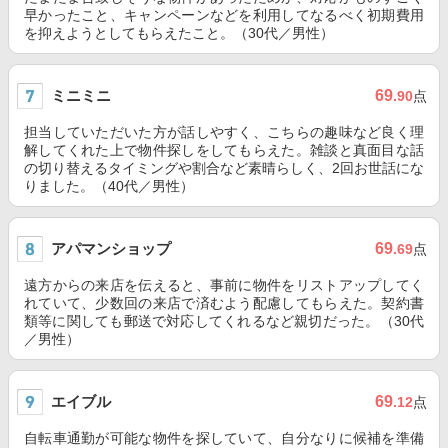
早かったこと、キャンペーンなどを利用してなるべく初期費用
を抑えようとしてもらえたこと。（30代／男性）
ミニミニ
69
.90
点
担当していただいた方が話しやすく、こちらの趣味など良く理
解してくれた上で物件探しをしてもらえた。雑談と真面目な話
の切り替えるタイミングや割合など素晴らしく、2回お世話にな
りました。（40代／男性）
アパマンショップ
69
.69
点
遠方からの来店を伝えると、事前に物件をリストアップしてく
れていて、少数回の来店で済むよう配慮してもらえた。契約書
類等に関しても郵送で対応してくれるなど親切だった。（30代
／男性）
エイブル
69
.12
点
自転車通勤が可能な物件を探していて、自分なりに候補を準備