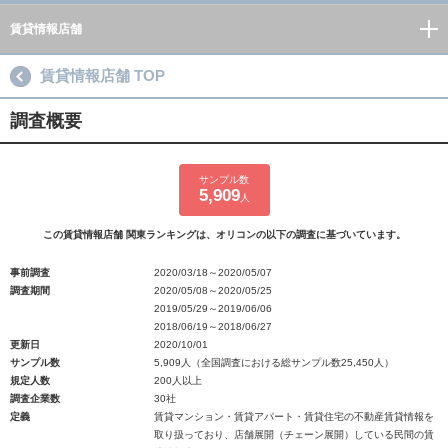
賃貸情報店舗
賃貸情報店舗 TOP
調査概要
サンプル数
5,909
人
この賃貸情報店舗 関東ランキングは、オリコンの以下の調査に基づいています。
事前調査
2020/03/18～2020/05/07
調査期間
2020/05/08～2020/05/25
2019/05/29～2019/06/06
2018/06/19～2018/06/27
更新日
2020/10/01
サンプル数
5,909人（全国調査における総サンプル数25,450人）
規定人数
200人以上
調査企業数
30社
定義
賃貸マンション・賃貸アパート・賃貸住宅の不動産賃貸情報を
取り扱っており、店舗展開（チェーン展開）している民間の賃