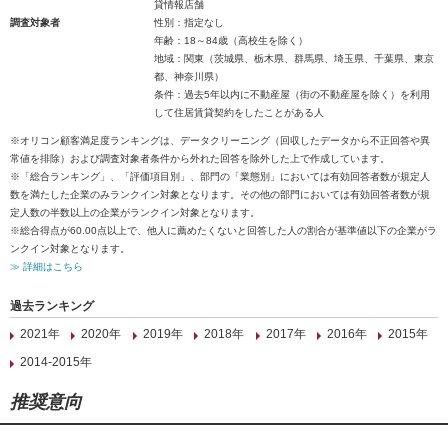
貸情報店舗
調査対象者
性別：指定なし
年齢：18～84歳（高校生を除く）
地域：関東（茨城県、栃木県、群馬県、埼玉県、千葉県、東京
都、神奈川県）
条件：過去5年以内に不動産屋（街の不動産屋を除く）を利用
して住居賃貸契約をしたことがある人
※オリコン顧客満足度ランキングは、データクリーニング（回収したデータから不正回答や異
常値を排除）および調査対象者条件から外れた回答を除外した上で作成しています。
※「総合ランキング」、「評価項目別」、部門の「業態別」においては有効回答者数が規定人
数を満たした企業のみランクイン対象となります。その他の部門においては有効回答者数が規
定人数の半数以上の企業がランクイン対象となります。
※総合得点が60.00点以上で、他人に薦めたくないと回答した人の割合が基準値以下の企業がラ
ンクイン対象となります。
≫ 詳細はこちら
過去ランキング
2021年
2020年
2019年
2018年
2017年
2016年
2015年
2014-2015年
推奨意向