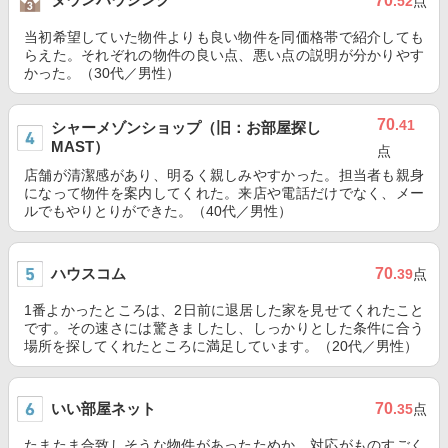
70
.52
点
当初希望していた物件よりも良い物件を同価格帯で紹介しても
らえた。それぞれの物件の良い点、悪い点の説明が分かりやす
かった。（30代／男性）
70
.41
シャーメゾンショップ（旧：お部屋探し
MAST）
点
店舗が清潔感があり、明るく親しみやすかった。担当者も親身
になって物件を案内してくれた。来店や電話だけでなく、メー
ルでもやりとりができた。（40代／男性）
ハウスコム
70
.39
点
1番よかったところは、2日前に退居した家を見せてくれたこと
です。その速さには驚きましたし、しっかりとした条件に合う
場所を探してくれたところに満足しています。（20代／男性）
いい部屋ネット
70
.35
点
たまたま合致しそうな物件があったためか、対応がものすごく