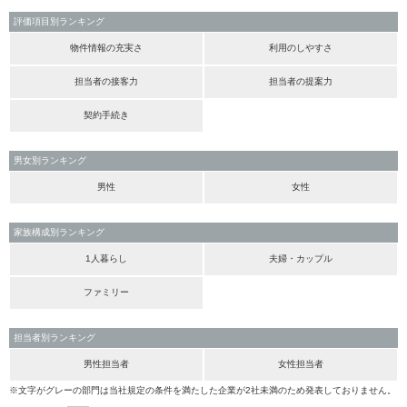
評価項目別ランキング
物件情報の充実さ
利用のしやすさ
担当者の接客力
担当者の提案力
契約手続き
男女別ランキング
男性
女性
家族構成別ランキング
1人暮らし
夫婦・カップル
ファミリー
担当者別ランキング
男性担当者
女性担当者
※文字がグレーの部門は当社規定の条件を満たした企業が2社未満のため発表しておりません。