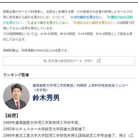
調査企業のサービス利用者に、次回もし転職する際「どの程度その企業の利用したサービスの
同じ担当者から紹介を受けたいか」について、「
A:ぜひ紹介を受けたい
」「
B:機会があれば紹
介を受けたい
」「
C:あまり紹介を受けたくない
」「
D:別の人から紹介を受けたい
」の4段階で評
価してもらい比率を算出しています。
※10段階聴取については、A=9-10回答、B=6-8回答、C=3-5回答、D=1-2回答として割合を算
出しております。
商標対象は、回答者数が200人以上の企業です。
担当者の推奨意向データ（PDF）
ランキング監修
慶應義塾大学理工学部教授／内閣府 上席科学技術政策フェロー
（非常勤）
鈴木秀男
【経歴】
1989年慶應義塾大学理工学部管理工学科卒業。
1992年ロチェスター大学経営大学院修士課程修了。
1996年東京工業大学大学院理工学研究科博士課程経営工学専攻修了。博士（工