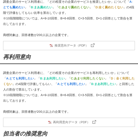
調査企業のサービス利用者に、「どの程度その企業のサービスを推奨したいか」について「
A:
とても薦めたい
」「
B:まあ薦めたい
」「
C:あまり薦めたくない
」「
D:全く薦めたくない
」の4段
階で評価をしてもらい比率を算出しています。
※10段階聴取については、A=9-10回答、B=6-8回答、C=3-5回答、D=1-2回答として割合を算
出しております。
商標対象は、回答者数が200人以上の企業です。
推奨意向データ（PDF）
再利用意向
調査企業のサービス利用者に、「どの程度その企業のサービスを再利用したいか」について
「
A:とても利用したい
」「
B:まあ利用したい
」「
C:あまり利用したくない
」「
D：全く利用した
くない
」の4段階で評価してもらい、「
A:とても利用したい
」「
B:まあ利用したい
」と回答した
人の割合で算出しています。
※10段階聴取については、A=9-10回答、B=6-8回答、C=3-5回答、D=1-2回答として割合を算
出しております。
商標対象は、回答者数が200人以上の企業です。
再利用意向データ（PDF）
担当者の推奨意向