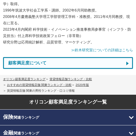
学）取得。
1996年筑波大学社会工学系・講師。2002年6月同助教授。
2008年4月慶應義塾大学理工学部管理工学科・准教授。2011年4月同教授、現
在に至る。
2023年4月内閣府 科学技術・イノベーション推進事務局参事官（インフラ・防
災担当）付上席科学技術政策フェロー（非常勤）
研究分野は応用統計解析、品質管理、マーケティング。
≫鈴木研究室についての詳細はこちら
顧客満足度について
オリコン顧客満足度ランキング
賃貸情報店舗ランキング・比較
おすすめの賃貸情報店舗 関東ランキング・比較
2020年版
賃貸情報店舗 関東の男性ランキング・口コミ情報
オリコン顧客満足度
ランキング一覧
保険
関連ランキング
金融
関連ランキング