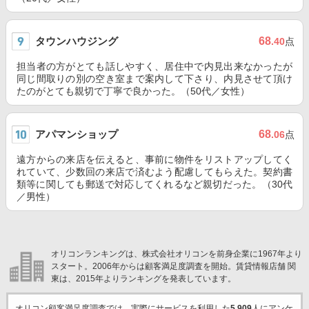
タウンハウジング
68
.40
点
担当者の方がとても話しやすく、居住中で内見出来なかったが
同じ間取りの別の空き室まで案内して下さり、内見させて頂け
たのがとても親切で丁寧で良かった。（50代／女性）
アパマンショップ
68
.06
点
遠方からの来店を伝えると、事前に物件をリストアップしてく
れていて、少数回の来店で済むよう配慮してもらえた。契約書
類等に関しても郵送で対応してくれるなど親切だった。（30代
／男性）
オリコンランキングは、株式会社オリコンを前身企業に1967年より
スタート。2006年からは顧客満足度調査を開始。賃貸情報店舗 関
東は、2015年よりランキングを発表しています。
オリコン顧客満足度調査では、実際にサービスを利用した
5,909
人にアンケ