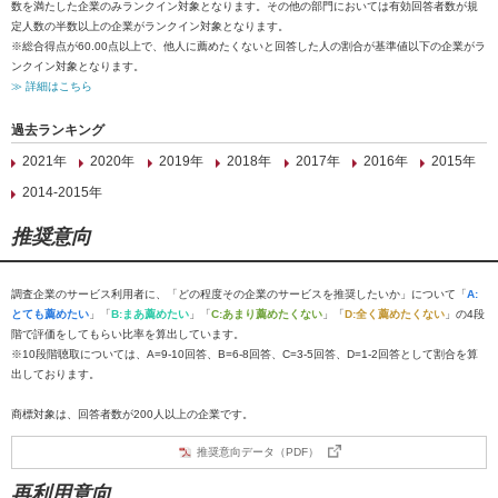
数を満たした企業のみランクイン対象となります。その他の部門においては有効回答者数が規
定人数の半数以上の企業がランクイン対象となります。
※総合得点が60.00点以上で、他人に薦めたくないと回答した人の割合が基準値以下の企業がラ
ンクイン対象となります。
≫ 詳細はこちら
過去ランキング
2021年
2020年
2019年
2018年
2017年
2016年
2015年
2014-2015年
推奨意向
調査企業のサービス利用者に、「どの程度その企業のサービスを推奨したいか」について「
A:
とても薦めたい
」「
B:まあ薦めたい
」「
C:あまり薦めたくない
」「
D:全く薦めたくない
」の4段
階で評価をしてもらい比率を算出しています。
※10段階聴取については、A=9-10回答、B=6-8回答、C=3-5回答、D=1-2回答として割合を算
出しております。
商標対象は、回答者数が200人以上の企業です。
推奨意向データ（PDF）
再利用意向