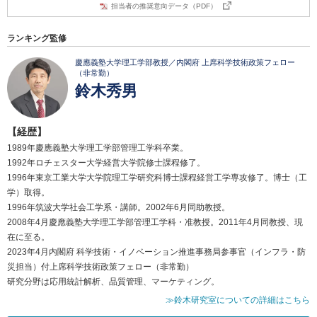
担当者の推奨意向データ（PDF）
ランキング監修
慶應義塾大学理工学部教授／内閣府 上席科学技術政策フェロー
（非常勤）
鈴木秀男
【経歴】
1989年慶應義塾大学理工学部管理工学科卒業。
1992年ロチェスター大学経営大学院修士課程修了。
1996年東京工業大学大学院理工学研究科博士課程経営工学専攻修了。博士（工
学）取得。
1996年筑波大学社会工学系・講師。2002年6月同助教授。
2008年4月慶應義塾大学理工学部管理工学科・准教授。2011年4月同教授、現
在に至る。
2023年4月内閣府 科学技術・イノベーション推進事務局参事官（インフラ・防
災担当）付上席科学技術政策フェロー（非常勤）
研究分野は応用統計解析、品質管理、マーケティング。
≫鈴木研究室についての詳細はこちら