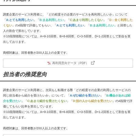
調査企業のサービス利用者に、「どの程度その企業のサービスを再利用したいか」について
「
A:とても利用したい
」「
B:まあ利用したい
」「
C:あまり利用したくない
」「
D：全く利用した
くない
」の4段階で評価してもらい、「
A:とても利用したい
」「
B:まあ利用したい
」と回答した
人の割合で算出しています。
※10段階聴取については、A=9-10回答、B=6-8回答、C=3-5回答、D=1-2回答として割合を算
出しております。
商標対象は、回答者数が200人以上の企業です。
再利用意向データ（PDF）
担当者の推奨意向
調査企業のサービス利用者に、次回もし転職する際「どの程度その企業の利用したサービスの
同じ担当者から紹介を受けたいか」について、「
A:ぜひ紹介を受けたい
」「
B:機会があれば紹
介を受けたい
」「
C:あまり紹介を受けたくない
」「
D:別の人から紹介を受けたい
」の4段階で評
価してもらい比率を算出しています。
※10段階聴取については、A=9-10回答、B=6-8回答、C=3-5回答、D=1-2回答として割合を算
出しております。
商標対象は、回答者数が200人以上の企業です。