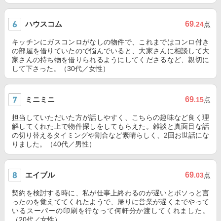
ハウスコム
69
.24
点
キッチンにガスコンロがなしの物件で、これまではコンロ付き
の部屋を借りていたので悩んでいると、大家さんに相談して大
家さんの持ち物を借りられるようにしてくださるなど、親切に
して下さった。（30代／女性）
ミニミニ
69
.15
点
担当していただいた方が話しやすく、こちらの趣味など良く理
解してくれた上で物件探しをしてもらえた。雑談と真面目な話
の切り替えるタイミングや割合など素晴らしく、2回お世話にな
りました。（40代／男性）
エイブル
69
.03
点
契約を検討する時に、私が仕事上終わるのが遅いとボソっと言
ったのを覚えててくれたようで、帰りに営業が遅くまでやって
いるスーパーの印刷を行なって何軒分か渡してくれました。
（20代／女性）