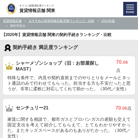
オリコン顧客満足度ランキング
賃貸情報店舗 関東
賃貸情報店舗
おすすめの賃貸情報店舗 関東ランキング・比較
2020年版
契約手続き
【2020年】賃貸情報店舗 関東の契約手続きランキング・比較
契約手続き 満足度ランキング
70
.08
シャーメゾンショップ（旧：お部屋探し
MAST）
点
特殊な条件で、内見や契約直前までのやりとりをメールとネッ
ト通話のみで行わせてもらった。担当する方も不安だったと思
うが、非常に柔軟に対応してくれて助かった。（30代／女性）
センチュリー21
70
.06
点
家賃に関する相談で、都市ガスとプロパンガスの差額も交えて
固定支出を考えて紹介してもらえて、とてもわかりやすかっ
た。またキッズスペースがあるのもありがたかった。（30代／
女性）