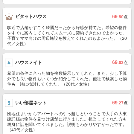
ピタットハウス
69
.80
点
駅近で店舗がすごく綺麗だったから好感が持てた。希望の物件
をすぐに案内してくれてスムーズに契約できたのでよかった。
子育てママ向けの周辺施設を教えてくれたのもよかった。（20
代／女性）
ハウスメイト
69
.63
点
希望の条件に合った物を複数提示してくれた。また、少し予算
外でも良い物件もいくつか紹介してくれた。他社で検索した物
件も一緒に検討してくれた。（20代／女性）
いい部屋ネット
69
.27
点
団地住まいからアパートへの引っ越しということで大手の大東
建託様の物件を見つけ店舗に行きました。担当してくれた方も
親身に話を聞いてくれました。説明もわかりやすかったです。
（40代／女性）