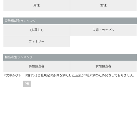
男性
女性
家族構成別ランキング
1人暮らし
夫婦・カップル
ファミリー
担当者別ランキング
男性担当者
女性担当者
※文字がグレーの部門は当社規定の条件を満たした企業が2社未満のため発表しておりません。
PR