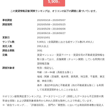
5,909
人
この賃貸情報店舗 関東ランキングは、オリコンの以下の調査に基づいています。
事前調査
2020/03/18～2020/05/07
調査期間
2020/05/08～2020/05/25
2019/05/29～2019/06/06
2018/06/19～2018/06/27
更新日
2020/10/01
サンプル数
5,909人（全国調査における総サンプル数25,450人）
規定人数
200人以上
調査企業数
30社
定義
賃貸マンション・賃貸アパート・賃貸住宅の不動産賃貸情報を
取り扱っており、店舗展開（チェーン展開）している民間の賃
貸情報店舗
調査対象者
性別：指定なし
年齢：18～84歳（高校生を除く）
地域：関東（茨城県、栃木県、群馬県、埼玉県、千葉県、東京
都、神奈川県）
条件：過去5年以内に不動産屋（街の不動産屋を除く）を利用
して住居賃貸契約をしたことがある人
※オリコン顧客満足度ランキングは、データクリーニング（回収したデータから不正回答や異
常値を排除）および調査対象者条件から外れた回答を除外した上で作成しています。
※「総合ランキング」、「評価項目別」、部門の「業態別」においては有効回答者数が規定人