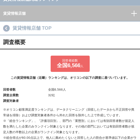
賃貸情報店舗
賃貸情報店舗 TOP
調査概要
回答者総数
全国6,566
人
この賃貸情報店舗（近畿）ランキングは、オリコンの以下の調査に基づいています。
回答者数
全国6,566人
調査企業数
32社
調査対象者
※オリコン顧客満足度ランキングは、データクリーニング（回収したデータから不正回答や異
常値を排除）および調査対象者条件から外れた回答を除外した上で作成しています。
※「総合ランキング」、「評価項目別」、部門の「業態別」においては有効回答者数が規定人
数を満たした企業のみランクイン対象となります。その他の部門においては有効回答者数が規
定人数の半数以上の企業がランクイン対象となります。
※総合得点が60.00点以上で、他人に薦めたくないと回答した人の割合が基準値以下の企業がラ