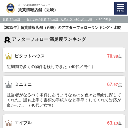
オリコン顧客満足度ランキング
賃貸情報店舗（近畿）
賃貸情報店舗
おすすめの賃貸情報店舗（近畿）ランキング・比較
2015年版
【2015年】賃貸情報店舗（近畿）のアフターフォローランキング・比較
アフターフォロー 満足度ランキング
ピタットハウス
70
.38
点
短期間で多くの物件を検討できた（40代／男性）
ミニミニ
67
.97
点
担当者がなるべく条件にあうようなものを色々と懸命に探して
くれた。話も上手く書類の手続きなど手早くしてくれて対応が
良かった。（40代／女性）
エイブル
63
.13
点