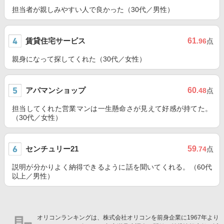
担当者が親しみやすい人で良かった（30代／男性）
賃貸住宅サービス
61
.96
点
親身になって探してくれた（30代／女性）
アパマンショップ
60
.48
点
担当してくれた営業マンは一生懸命さが見えて好感が持てた。
（30代／女性）
センチュリー21
59
.74
点
説明が分かりよく納得できるように話を聞いてくれる。（60代
以上／男性）
オリコンランキングは、株式会社オリコンを前身企業に1967年より