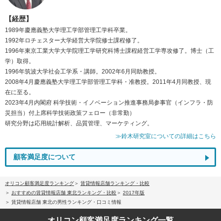
【経歴】
1989年慶應義塾大学理工学部管理工学科卒業。
1992年ロチェスター大学経営大学院修士課程修了。
1996年東京工業大学大学院理工学研究科博士課程経営工学専攻修了。博士（工
学）取得。
1996年筑波大学社会工学系・講師。2002年6月同助教授。
2008年4月慶應義塾大学理工学部管理工学科・准教授。2011年4月同教授、現
在に至る。
2023年4月内閣府 科学技術・イノベーション推進事務局参事官（インフラ・防
災担当）付上席科学技術政策フェロー（非常勤）
研究分野は応用統計解析、品質管理、マーケティング。
≫鈴木研究室についての詳細はこちら
顧客満足度について
オリコン顧客満足度ランキング
賃貸情報店舗ランキング・比較
おすすめの賃貸情報店舗 東北ランキング・比較
2017年版
賃貸情報店舗 東北の男性ランキング・口コミ情報
オリコン顧客満足度
ランキング一覧