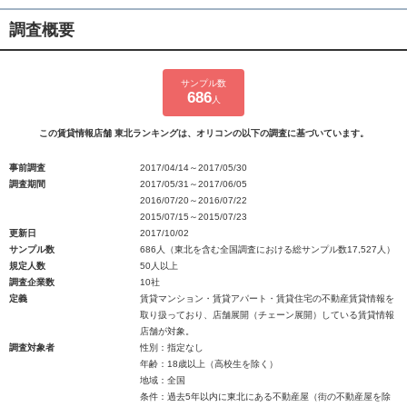
調査概要
サンプル数
686
人
この賃貸情報店舗 東北ランキングは、オリコンの以下の調査に基づいています。
事前調査
2017/04/14～2017/05/30
調査期間
2017/05/31～2017/06/05
2016/07/20～2016/07/22
2015/07/15～2015/07/23
更新日
2017/10/02
サンプル数
686人（東北を含む全国調査における総サンプル数17,527人）
規定人数
50人以上
調査企業数
10社
定義
賃貸マンション・賃貸アパート・賃貸住宅の不動産賃貸情報を
取り扱っており、店舗展開（チェーン展開）している賃貸情報
店舗が対象。
調査対象者
性別：指定なし
年齢：18歳以上（高校生を除く）
地域：全国
条件：過去5年以内に東北にある不動産屋（街の不動産屋を除