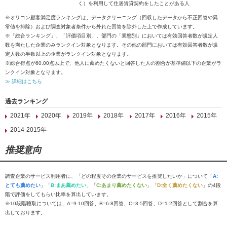
く）を利用して住居賃貸契約をしたことがある人
※オリコン顧客満足度ランキングは、データクリーニング（回収したデータから不正回答や異
常値を排除）および調査対象者条件から外れた回答を除外した上で作成しています。
※「総合ランキング」、「評価項目別」、部門の「業態別」においては有効回答者数が規定人
数を満たした企業のみランクイン対象となります。その他の部門においては有効回答者数が規
定人数の半数以上の企業がランクイン対象となります。
※総合得点が60.00点以上で、他人に薦めたくないと回答した人の割合が基準値以下の企業がラ
ンクイン対象となります。
≫ 詳細はこちら
過去ランキング
2021年
2020年
2019年
2018年
2017年
2016年
2015年
2014-2015年
推奨意向
調査企業のサービス利用者に、「どの程度その企業のサービスを推奨したいか」について「
A:
とても薦めたい
」「
B:まあ薦めたい
」「
C:あまり薦めたくない
」「
D:全く薦めたくない
」の4段
階で評価をしてもらい比率を算出しています。
※10段階聴取については、A=9-10回答、B=6-8回答、C=3-5回答、D=1-2回答として割合を算
出しております。