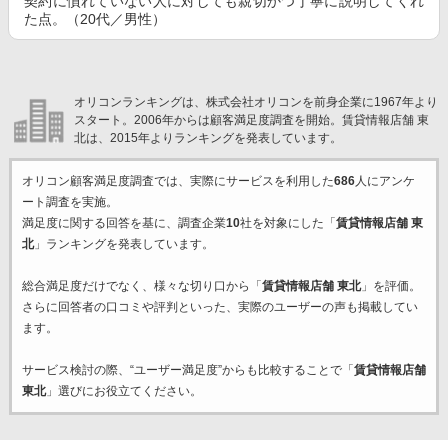
契約に慣れていない人に対しても親切かつ丁寧に説明してくれ
た点。（20代／男性）
オリコンランキングは、株式会社オリコンを前身企業に1967年より
スタート。2006年からは顧客満足度調査を開始。賃貸情報店舗 東
北は、2015年よりランキングを発表しています。
オリコン顧客満足度調査では、実際にサービスを利用した
686
人にアンケ
ート調査を実施。
満足度に関する回答を基に、調査企業
10
社を対象にした「
賃貸情報店舗 東
北
」ランキングを発表しています。
総合満足度だけでなく、様々な切り口から「
賃貸情報店舗 東北
」を評価。
さらに回答者の口コミや評判といった、実際のユーザーの声も掲載してい
ます。
サービス検討の際、“ユーザー満足度”からも比較することで「
賃貸情報店舗
東北
」選びにお役立てください。