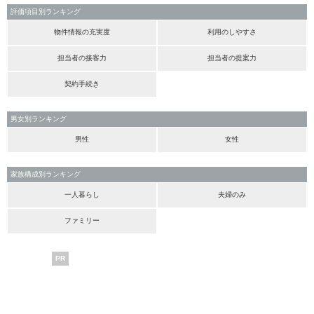
評価項目別ランキング
物件情報の充実度
利用のしやすさ
担当者の接客力
担当者の提案力
契約手続き
男女別ランキング
男性
女性
家族構成別ランキング
一人暮らし
夫婦のみ
ファミリー
PR