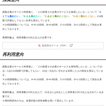
調査企業のサービス利用者に、「どの程度その企業のサービスを推奨したいか」について「
A:
とても薦めたい
」「
B:まあ薦めたい
」「
C:あまり薦めたくない
」「
D:全く薦めたくない
」の4段
階で評価をしてもらい比率を算出しています。
※10段階聴取については、A=9-10回答、B=6-8回答、C=3-5回答、D=1-2回答として割合を算
出しております。
商標対象は、回答者数が100人以上の企業です。
推奨意向データ（PDF）
再利用意向
調査企業のサービス利用者に、「どの程度その企業のサービスを再利用したいか」について10
点～1点の10段階で評価してもらい、10点～6点のいずれかを回答した人の割合を算出していま
す。
※10段階聴取については、A=9-10回答、B=6-8回答、C=3-5回答、D=1-2回答として割合を算
出しております。
商標対象は、回答者数が100人以上で、10点または9点とした回答者が20％以上を占めている企
業です。
※再利用意向の％は、各選択肢の回答者数を用いて算出しています。