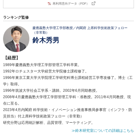
再利用意向データ（PDF）
ランキング監修
慶應義塾大学理工学部教授／内閣府 上席科学技術政策フェロー
（非常勤）
鈴木秀男
【経歴】
1989年慶應義塾大学理工学部管理工学科卒業。
1992年ロチェスター大学経営大学院修士課程修了。
1996年東京工業大学大学院理工学研究科博士課程経営工学専攻修了。博士（工
学）取得。
1996年筑波大学社会工学系・講師。2002年6月同助教授。
2008年4月慶應義塾大学理工学部管理工学科・准教授。2011年4月同教授、現
在に至る。
2023年4月内閣府 科学技術・イノベーション推進事務局参事官（インフラ・防
災担当）付上席科学技術政策フェロー（非常勤）
研究分野は応用統計解析、品質管理、マーケティング。
≫鈴木研究室についての詳細はこちら