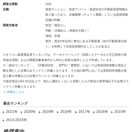
調査企業数
10社
定義
賃貸マンション・賃貸アパート・賃貸住宅の不動産賃貸情報を
取り扱っており、店舗展開（チェーン展開）している賃貸情報
店舗が対象。
調査対象者
性別：指定なし
年齢：18歳以上（高校生を除く）
地域：全国
条件：過去5年以内に東北にある不動産屋（街の不動産屋を除
く）を利用して住居賃貸契約をしたことがある人
※オリコン顧客満足度ランキングは、データクリーニング（回収したデータから不正回答や異
常値を排除）および調査対象者条件から外れた回答を除外した上で作成しています。
※「総合ランキング」、「評価項目別」、部門の「業態別」においては有効回答者数が規定人
数を満たした企業のみランクイン対象となります。その他の部門においては有効回答者数が規
定人数の半数以上の企業がランクイン対象となります。
※総合得点が60.00点以上で、他人に薦めたくないと回答した人の割合が基準値以下の企業がラ
ンクイン対象となります。
≫ 詳細はこちら
過去ランキング
2021年
2020年
2019年
2018年
2017年
2016年
2015年
2014-2015年
推奨意向