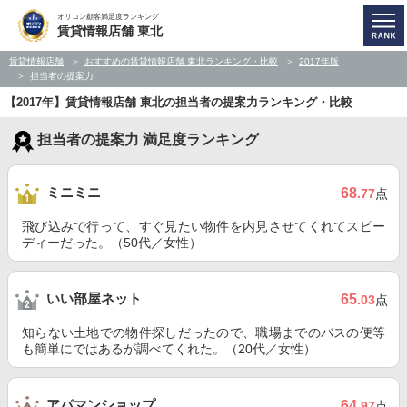
オリコン顧客満足度ランキング
賃貸情報店舗 東北
賃貸情報店舗
おすすめの賃貸情報店舗 東北ランキング・比較
2017年版
担当者の提案力
【2017年】賃貸情報店舗 東北の担当者の提案力ランキング・比較
担当者の提案力 満足度ランキング
ミニミニ
68
.77
点
飛び込みで行って、すぐ見たい物件を内見させてくれてスピー
ディーだった。（50代／女性）
いい部屋ネット
65
.03
点
知らない土地での物件探しだったので、職場までのバスの便等
も簡単にではあるが調べてくれた。（20代／女性）
アパマンショップ
64
.97
点