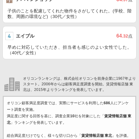
子供のことを配慮してくれた物件をさがしてくれた。(学校、階
数、周囲の環境など)（30代／女性）
エイブル
64
.32
点
早めに対応していただき、担当者も感じのよい女性でした。
（40代／女性）
オリコンランキングは、株式会社オリコンを前身企業に1967年より
スタート。2006年からは顧客満足度調査を開始。賃貸情報店舗 東
北は、2015年よりランキングを発表しています。
オリコン顧客満足度調査では、実際にサービスを利用した
686
人にアンケ
ート調査を実施。
満足度に関する回答を基に、調査企業
10
社を対象にした「
賃貸情報店舗 東
北
」ランキングを発表しています。
総合満足度だけでなく、様々な切り口から「
賃貸情報店舗 東北
」を評価。