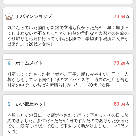
アパマンショップ
70
.54
点
気になっていた物件が新築で立地も良かったため、早く埋まっ
てしまわないか不安だったが、内覧の予約など大家との連絡の
やり取りを迅速に行ってくれたお陰で、希望する場所に入居が
出来た。（20代／女性）
ホームメイト
70
.28
点
対応してくださった担当者が、丁寧、親しみやすい、同じ一人
暮らしをしている同性目線のアドバイス等、過去の他店を含む
対応の中で、いちばん素晴らしかった。（40代／女性）
いい部屋ネット
69
.34
点
内覧したその日にすぐ店舗へ連れて行って下さってその日に契
約できました。多忙だったため1日ですんだのでありがたかった
です。最寄りの駅まで送って下さって助かりました。（40代／
女性）