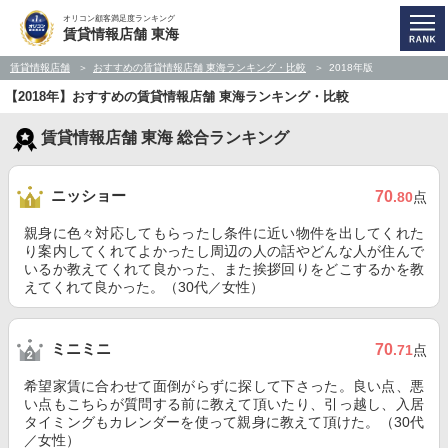
オリコン顧客満足度ランキング
賃貸情報店舗 東海
賃貸情報店舗
おすすめの賃貸情報店舗 東海ランキング・比較
2018年版
【2018年】おすすめの賃貸情報店舗 東海ランキング・比較
賃貸情報店舗 東海 総合ランキング
ニッショー
70
.80
点
親身に色々対応してもらったし条件に近い物件を出してくれた
り案内してくれてよかったし周辺の人の話やどんな人が住んで
いるか教えてくれて良かった、また挨拶回りをどこするかを教
えてくれて良かった。（30代／女性）
ミニミニ
70
.71
点
希望家賃に合わせて面倒がらずに探して下さった。良い点、悪
い点もこちらが質問する前に教えて頂いたり、引っ越し、入居
タイミングもカレンダーを使って親身に教えて頂けた。（30代
／女性）