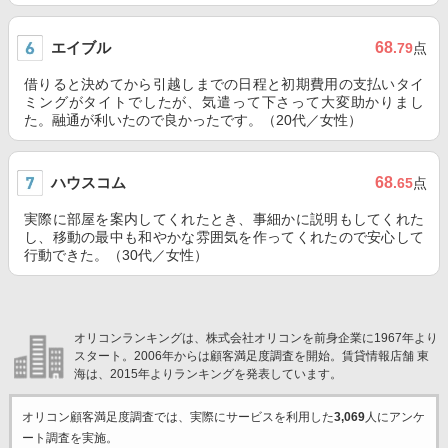
エイブル
68
.79
点
借りると決めてから引越しまでの日程と初期費用の支払いタイ
ミングがタイトでしたが、気遣って下さって大変助かりまし
た。融通が利いたので良かったです。（20代／女性）
ハウスコム
68
.65
点
実際に部屋を案内してくれたとき、事細かに説明もしてくれた
し、移動の最中も和やかな雰囲気を作ってくれたので安心して
行動できた。（30代／女性）
オリコンランキングは、株式会社オリコンを前身企業に1967年より
スタート。2006年からは顧客満足度調査を開始。賃貸情報店舗 東
海は、2015年よりランキングを発表しています。
オリコン顧客満足度調査では、実際にサービスを利用した
3,069
人にアンケ
ート調査を実施。