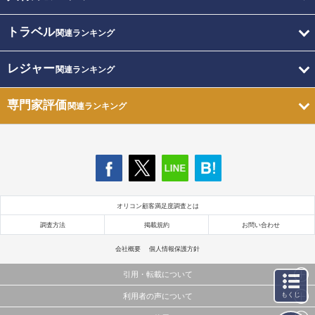
トラベル
関連ランキング
レジャー
関連ランキング
専門家評価
関連ランキング
オリコン顧客満足度調査とは
調査方法
掲載規約
お問い合わせ
会社概要
個人情報保護方針
引用・転載について
もくじ
利用者の声について
当サイトで公開されている情報（文字、写真、イラスト、画像データ等）及びこれらの配置・
編集および構造などについての著作権は株式会社oricon MEに帰属しております。