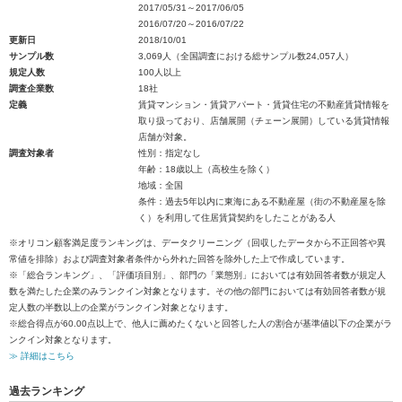
2017/05/31～2017/06/05
2016/07/20～2016/07/22
更新日
2018/10/01
サンプル数
3,069人（全国調査における総サンプル数24,057人）
規定人数
100人以上
調査企業数
18社
定義
賃貸マンション・賃貸アパート・賃貸住宅の不動産賃貸情報を
取り扱っており、店舗展開（チェーン展開）している賃貸情報
店舗が対象。
調査対象者
性別：指定なし
年齢：18歳以上（高校生を除く）
地域：全国
条件：過去5年以内に東海にある不動産屋（街の不動産屋を除
く）を利用して住居賃貸契約をしたことがある人
※オリコン顧客満足度ランキングは、データクリーニング（回収したデータから不正回答や異
常値を排除）および調査対象者条件から外れた回答を除外した上で作成しています。
※「総合ランキング」、「評価項目別」、部門の「業態別」においては有効回答者数が規定人
数を満たした企業のみランクイン対象となります。その他の部門においては有効回答者数が規
定人数の半数以上の企業がランクイン対象となります。
※総合得点が60.00点以上で、他人に薦めたくないと回答した人の割合が基準値以下の企業がラ
ンクイン対象となります。
≫ 詳細はこちら
過去ランキング