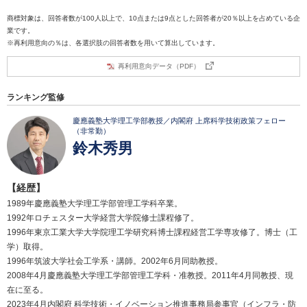
商標対象は、回答者数が100人以上で、10点または9点とした回答者が20％以上を占めている企
業です。
※再利用意向の％は、各選択肢の回答者数を用いて算出しています。
再利用意向データ（PDF）
ランキング監修
慶應義塾大学理工学部教授／内閣府 上席科学技術政策フェロー
（非常勤）
鈴木秀男
【経歴】
1989年慶應義塾大学理工学部管理工学科卒業。
1992年ロチェスター大学経営大学院修士課程修了。
1996年東京工業大学大学院理工学研究科博士課程経営工学専攻修了。博士（工
学）取得。
1996年筑波大学社会工学系・講師。2002年6月同助教授。
2008年4月慶應義塾大学理工学部管理工学科・准教授。2011年4月同教授、現
在に至る。
2023年4月内閣府 科学技術・イノベーション推進事務局参事官（インフラ・防