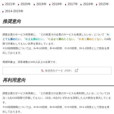
2021年
2020年
2019年
2018年
2017年
2016年
2015年
2014-2015年
推奨意向
調査企業のサービス利用者に、「どの程度その企業のサービスを推奨したいか」について「
A:
とても薦めたい
」「
B:まあ薦めたい
」「
C:あまり薦めたくない
」「
D:全く薦めたくない
」の4段
階で評価をしてもらい比率を算出しています。
※10段階聴取については、A=9-10回答、B=6-8回答、C=3-5回答、D=1-2回答として割合を算
出しております。
商標対象は、回答者数が100人以上の企業です。
推奨意向データ（PDF）
再利用意向
調査企業のサービス利用者に、「どの程度その企業のサービスを再利用したいか」について10
点～1点の10段階で評価してもらい、10点～6点のいずれかを回答した人の割合を算出していま
す。
※10段階聴取については、A=9-10回答、B=6-8回答、C=3-5回答、D=1-2回答として割合を算
出しております。