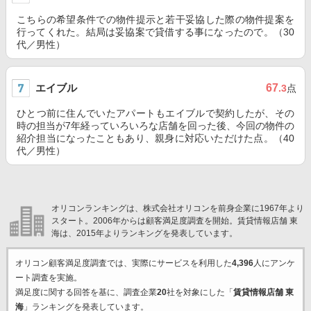
こちらの希望条件での物件提示と若干妥協した際の物件提案を
行ってくれた。結局は妥協案で貸借する事になったので。（30
代／男性）
エイブル
67
.3
点
ひとつ前に住んでいたアパートもエイブルで契約したが、その
時の担当が7年経っていろいろな店舗を回った後、今回の物件の
紹介担当になったこともあり、親身に対応いただけた点。（40
代／男性）
オリコンランキングは、株式会社オリコンを前身企業に1967年より
スタート。2006年からは顧客満足度調査を開始。賃貸情報店舗 東
海は、2015年よりランキングを発表しています。
オリコン顧客満足度調査では、実際にサービスを利用した
4,396
人にアンケ
ート調査を実施。
満足度に関する回答を基に、調査企業
20
社を対象にした「
賃貸情報店舗 東
海
」ランキングを発表しています。