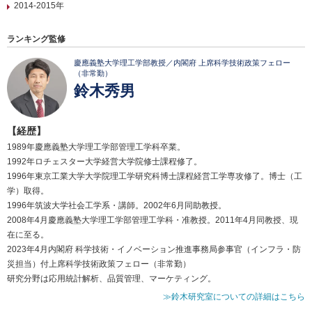
2014-2015年
ランキング監修
慶應義塾大学理工学部教授／内閣府 上席科学技術政策フェロー
（非常勤）
鈴木秀男
【経歴】
1989年慶應義塾大学理工学部管理工学科卒業。
1992年ロチェスター大学経営大学院修士課程修了。
1996年東京工業大学大学院理工学研究科博士課程経営工学専攻修了。博士（工
学）取得。
1996年筑波大学社会工学系・講師。2002年6月同助教授。
2008年4月慶應義塾大学理工学部管理工学科・准教授。2011年4月同教授、現
在に至る。
2023年4月内閣府 科学技術・イノベーション推進事務局参事官（インフラ・防
災担当）付上席科学技術政策フェロー（非常勤）
研究分野は応用統計解析、品質管理、マーケティング。
≫鈴木研究室についての詳細はこちら