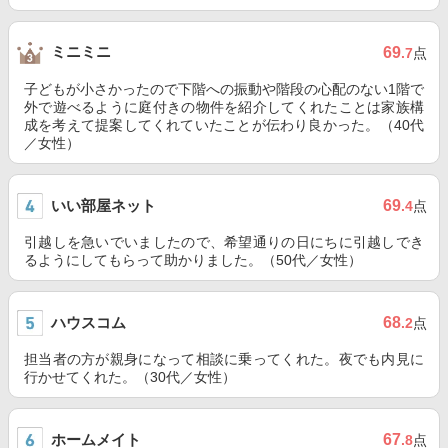
ミニミニ
69
.7
点
子どもが小さかったので下階への振動や階段の心配のない1階で
外で遊べるように庭付きの物件を紹介してくれたことは家族構
成を考えて提案してくれていたことが伝わり良かった。（40代
／女性）
いい部屋ネット
69
.4
点
引越しを急いでいましたので、希望通りの日にちに引越しでき
るようにしてもらって助かりました。（50代／女性）
ハウスコム
68
.2
点
担当者の方が親身になって相談に乗ってくれた。夜でも内見に
行かせてくれた。（30代／女性）
ホームメイト
67
.8
点