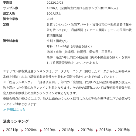
更新日
2022/10/03
サンプル数
4,396人（全国調査における総サンプル数32,899人）
規定人数
100人以上
調査企業数
20社
定義
賃貸マンション・賃貸アパート・賃貸住宅の不動産賃貸情報を
取り扱っており、店舗展開（チェーン展開）している民間の賃
貸情報店舗
調査対象者
性別：指定なし
年齢：18～84歳（高校生を除く）
地域：東海（岐阜県、静岡県、愛知県、三重県）
条件：過去5年以内に不動産屋（街の不動産屋を除く）を利用
して住居賃貸契約をしたことがある人
※オリコン顧客満足度ランキングは、データクリーニング（回収したデータから不正回答や異
常値を排除）および調査対象者条件から外れた回答を除外した上で作成しています。
※「総合ランキング」、「評価項目別」、部門の「業態別」においては有効回答者数が規定人
数を満たした企業のみランクイン対象となります。その他の部門においては有効回答者数が規
定人数の半数以上の企業がランクイン対象となります。
※総合得点が60.0点以上で、他人に薦めたくないと回答した人の割合が基準値以下の企業がラ
ンクイン対象となります。
≫ 詳細はこちら
過去ランキング
2021年
2020年
2019年
2018年
2017年
2016年
2015年