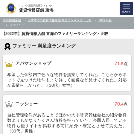
オリコン顧客満足度ランキング
賃貸情報店舗 東海
賃貸情報店舗
おすすめの賃貸情報店舗 東海ランキング・比較
2022年版
ファミリー
【2022年】賃貸情報店舗 東海のファミリーランキング・比較
ファミリー 満足度ランキング
アパマンショップ
71
.5
点
希望した金額内で色々な物件を提案してくれた。こちらからネ
ットで見つけた物件もより詳しく画像など見せてくれた。対応
が素晴らしかった。（30代／女性）
ニッショー
70
.4
点
自社管理物件があることでほかの大手賃貸斡旋会社の紹介物件
数よりもかなりたくさん情報を持っていた。今回入居している
物件も他サイトが掲載する前に紹介・確定とさせて貰えた。
（30代／男性）