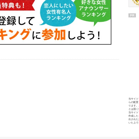
PR
当サイト
らの配置
ります。
とは固く
当サイト
作成した
出された
いた上で