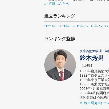
≫ 詳細はこちら
過去ランキング
2021年
/
2020年
/
2019年
/
2018年
/
201
ランキング監修
慶應義塾大学理工学
鈴木秀男
【経歴】
1989年慶應義塾
1992年ロチェス
1996年東京工業
1996年筑波大学
2008年4月慶應
2023年4月内閣
研究分野は応用統
≫ 鈴木研究室につ