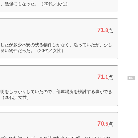
、勉強にもなった。（20代／女性）
71
.8
点
見したが多少不安の残る物件しかなく、迷っていたが、少し
良い物件だった。（20代／女性）
71
.1
点
PR
説明をしっかりしていたので、部屋場所を検討する事ができ
（20代／女性）
70
.5
点