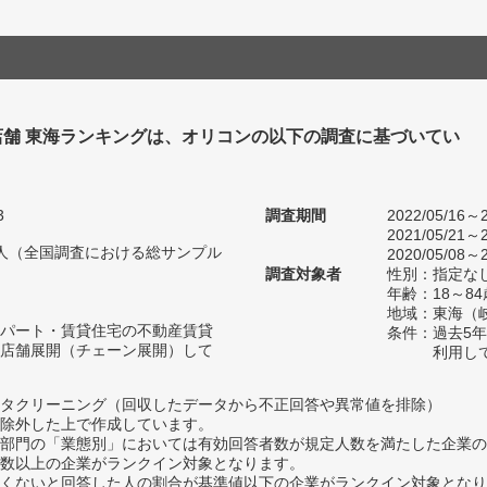
店舗 東海ランキングは、オリコンの以下の調査に基づいてい
3
調査期間
2022/05/16～2
2021/05/21～2
96人（全国調査における総サンプル
2020/05/08～2
調査対象者
性別：指定な
年齢：18～
地域：東海（
パート・賃貸住宅の不動産賃貸
条件：過去5
店舗展開（チェーン展開）して
利用し
タクリーニング（回収したデータから不正回答や異常値を排除）
除外した上で作成しています。
部門の「業態別」においては有効回答者数が規定人数を満たした企業の
数以上の企業がランクイン対象となります。
めたくないと回答した人の割合が基準値以下の企業がランクイン対象とな