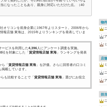
ブルで契約したが、その時の担当が7年経っていろいろな
当になったこともあり、親身に対応いただけた点。（40
物
オリコンを前身企業に1967年よりスタート。2006年から
情報店舗 東海は、2015年よりランキングを発表していま
サービスを利用した
4,396
人にアンケート調査を実施。
20
社を対象にした「
賃貸情報店舗 東海
」ランキングを発表
店
から「
賃貸情報店舗 東海
」を評価。さらに回答者の口コミ
も掲載しています。
からも比較することで「
賃貸情報店舗 東海
」選びにお役立
担
並び替えて比較することが出来ます。