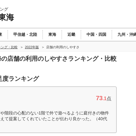
ング
東海
東
甲信越・北陸
東海
近畿
中国・四国
九州・沖
キング・比較
2022年版
店舗の利用のしやすさ
東海の店舗の利用のしやすさランキング・比較
足度ランキング
73
.1
点
や階段の心配のない1階で外で遊べるように庭付きの物件
えて提案してくれていたことが伝わり良かった。（40代