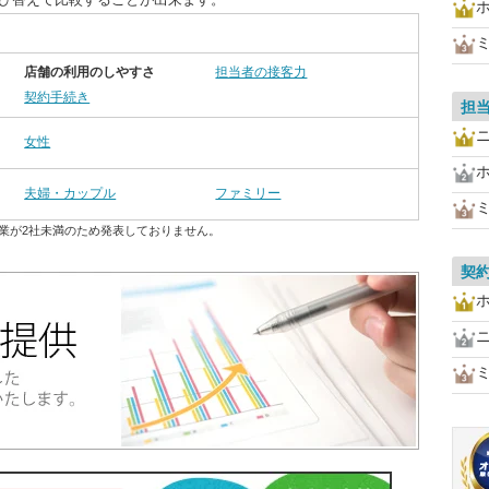
店舗の利用のしやすさ
担当者の接客力
契約手続き
担
女性
夫婦・カップル
ファミリー
業が2社未満のため発表しておりません。
契