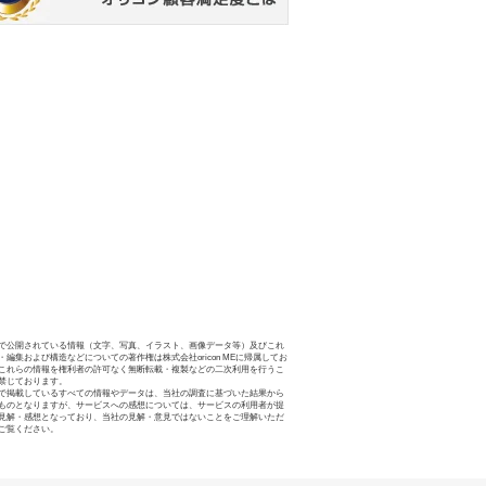
で公開されている情報（文字、写真、イラスト、画像データ等）及びこれ
・編集および構造などについての著作権は株式会社oricon MEに帰属してお
これらの情報を権利者の許可なく無断転載・複製などの二次利用を行うこ
禁じております。
で掲載しているすべての情報やデータは、当社の調査に基づいた結果から
ものとなりますが、サービスへの感想については、サービスの利用者が提
見解・感想となっており、当社の見解・意見ではないことをご理解いただ
ご覧ください。