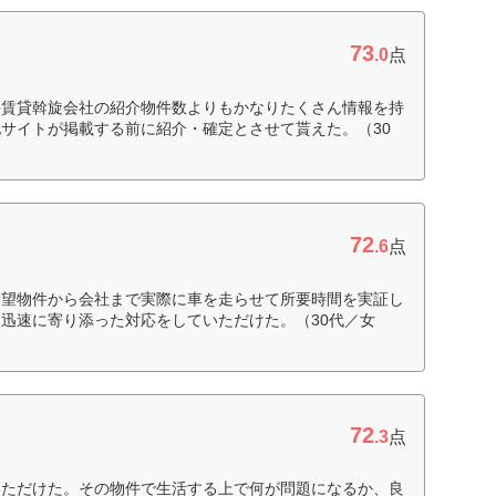
73
.0
点
手賃貸斡旋会社の紹介物件数よりもかなりたくさん情報を持
サイトが掲載する前に紹介・確定とさせて貰えた。（30
72
.6
点
希望物件から会社まで実際に車を走らせて所要時間を実証し
迅速に寄り添った対応をしていただけた。（30代／女
72
.3
点
いただけた。その物件で生活する上で何が問題になるか、良