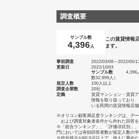
調査概要
サンプル数
この賃貸情報
4,396
ます。
人
事前調査
2022/03/08～2022/05/1
更新日
2022/10/03
サンプル数
4,3
数32,899人）
規定人数
100人以上
調査企業数
20社
定義
賃貸マンション・賃貸ア
情報を取り扱っており、
いる民間の賃貸情報店舗
※オリコン顧客満足度ランキングは、デー
および調査対象者条件から外れた回答を
※「総合ランキング」、「評価項目別」、
門においては有効回答者数が規定人数の半
※総合得点が60.0点以上で、他人に薦