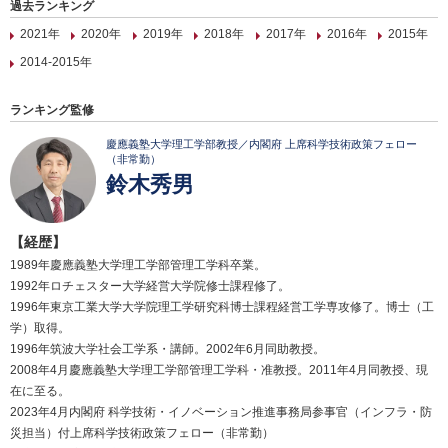
過去ランキング
2021年
2020年
2019年
2018年
2017年
2016年
2015年
2014-2015年
ランキング監修
慶應義塾大学理工学部教授／内閣府 上席科学技術政策フェロー
（非常勤）
鈴木秀男
【経歴】
1989年慶應義塾大学理工学部管理工学科卒業。
1992年ロチェスター大学経営大学院修士課程修了。
1996年東京工業大学大学院理工学研究科博士課程経営工学専攻修了。博士（工
学）取得。
1996年筑波大学社会工学系・講師。2002年6月同助教授。
2008年4月慶應義塾大学理工学部管理工学科・准教授。2011年4月同教授、現
在に至る。
2023年4月内閣府 科学技術・イノベーション推進事務局参事官（インフラ・防
災担当）付上席科学技術政策フェロー（非常勤）