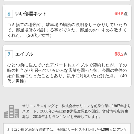
いい部屋ネット
69
.5
点
ゴミ捨ての場所や、駐車場の場所の説明をしっかりしていたの
で、部屋場所を検討する事ができた。部屋のおすすめを教えて
くれた。（20代／女性）
エイブル
68
.2
点
ひとつ前に住んでいたアパートもエイブルで契約したが、その
時の担当が7年経っていろいろな店舗を回った後、今回の物件の
紹介担当になったこともあり、親身に対応いただけた点。（40
代／男性）
オリコンランキングは、株式会社オリコンを前身企業に1967年より
スタート。2006年からは顧客満足度調査を開始。賃貸情報店舗 東
海は、2015年よりランキングを発表しています。
オリコン顧客満足度調査では、実際にサービスを利用した
4,396
人にアンケ