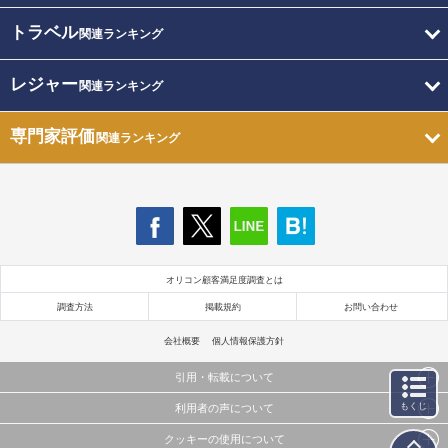
トラベル
関連ランキング
レジャー
関連ランキング
専門家評価
関連ランキング
オリコン顧客満足度調査とは
調査方法
掲載規約
お問い合わせ
会社概要
個人情報保護方針
引用・転載について
もくじ
利用者の声について
当サイトで公開されている情報（文字、写真、イラスト、画像データ等）及びこれらの配置・
編集および構造などについての著作権は株式会社oricon MEに帰属しております。
クッキーの使用について
当サイトに掲載している内容はすべてサービスの利用者が提出された見解・感想です。
これらの情報を権利者の許可なく無断転載・複製などの二次利用を行うことは固く禁じており