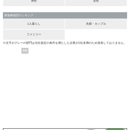
男性
女性
家族構成別ランキング
1人暮らし
夫婦・カップル
ファミリー
※文字がグレーの部門は当社規定の条件を満たした企業が2社未満のため発表しておりません。
PR