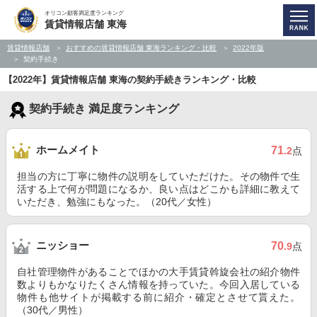
オリコン顧客満足度ランキング
賃貸情報店舗 東海
賃貸情報店舗
おすすめの賃貸情報店舗 東海ランキング・比較
2022年版
契約手続き
【2022年】賃貸情報店舗 東海の契約手続きランキング・比較
契約手続き 満足度ランキング
ホームメイト
71
.2
点
担当の方に丁寧に物件の説明をしていただけた。その物件で生
活する上で何が問題になるか、良い点はどこかも詳細に教えて
いただき、勉強にもなった。（20代／女性）
ニッショー
70
.9
点
自社管理物件があることでほかの大手賃貸斡旋会社の紹介物件
数よりもかなりたくさん情報を持っていた。今回入居している
物件も他サイトが掲載する前に紹介・確定とさせて貰えた。
（30代／男性）