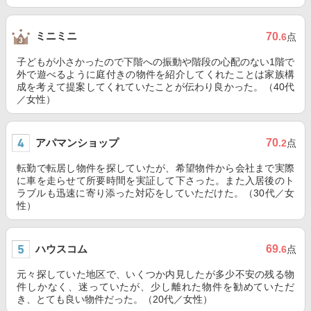
ミニミニ
70
.6
点
子どもが小さかったので下階への振動や階段の心配のない1階で
外で遊べるように庭付きの物件を紹介してくれたことは家族構
成を考えて提案してくれていたことが伝わり良かった。（40代
／女性）
アパマンショップ
70
.2
点
転勤で転居し物件を探していたが、希望物件から会社まで実際
に車を走らせて所要時間を実証して下さった。また入居後のト
ラブルも迅速に寄り添った対応をしていただけた。（30代／女
性）
ハウスコム
69
.6
点
元々探していた地区で、いくつか内見したが多少不安の残る物
件しかなく、迷っていたが、少し離れた物件を勧めていただ
き、とても良い物件だった。（20代／女性）