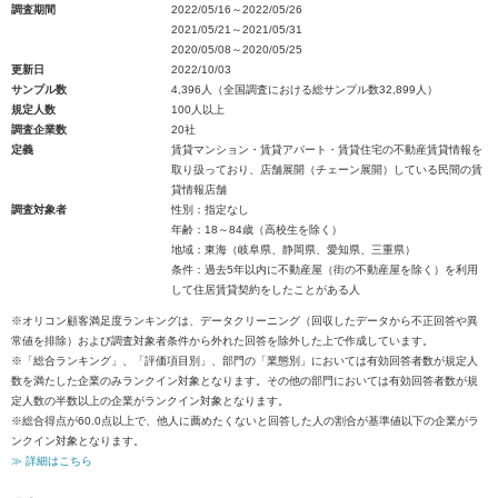
調査期間
2022/05/16～2022/05/26
2021/05/21～2021/05/31
2020/05/08～2020/05/25
更新日
2022/10/03
サンプル数
4,396人（全国調査における総サンプル数32,899人）
規定人数
100人以上
調査企業数
20社
定義
賃貸マンション・賃貸アパート・賃貸住宅の不動産賃貸情報を
取り扱っており、店舗展開（チェーン展開）している民間の賃
貸情報店舗
調査対象者
性別：指定なし
年齢：18～84歳（高校生を除く）
地域：東海（岐阜県、静岡県、愛知県、三重県）
条件：過去5年以内に不動産屋（街の不動産屋を除く）を利用
して住居賃貸契約をしたことがある人
※オリコン顧客満足度ランキングは、データクリーニング（回収したデータから不正回答や異
常値を排除）および調査対象者条件から外れた回答を除外した上で作成しています。
※「総合ランキング」、「評価項目別」、部門の「業態別」においては有効回答者数が規定人
数を満たした企業のみランクイン対象となります。その他の部門においては有効回答者数が規
定人数の半数以上の企業がランクイン対象となります。
※総合得点が60.0点以上で、他人に薦めたくないと回答した人の割合が基準値以下の企業がラ
ンクイン対象となります。
≫ 詳細はこちら