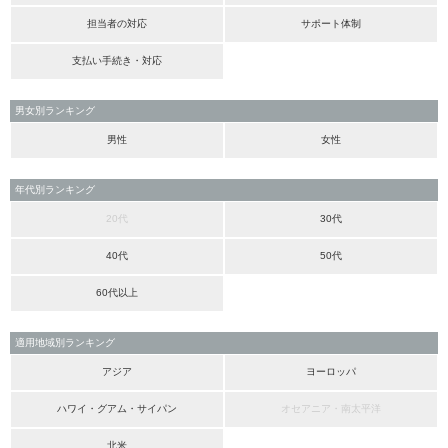
担当者の対応
サポート体制
支払い手続き・対応
男女別ランキング
男性
女性
年代別ランキング
20代
30代
40代
50代
60代以上
適用地域別ランキング
アジア
ヨーロッパ
ハワイ・グアム・サイパン
オセアニア・南太平洋
北米