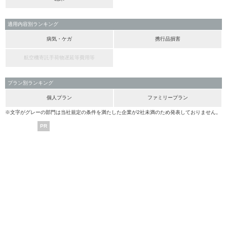
適用内容別ランキング
病気・ケガ
携行品損害
航空機寄託手荷物遅延等費用等
プラン別ランキング
個人プラン
ファミリープラン
※文字がグレーの部門は当社規定の条件を満たした企業が2社未満のため発表しておりません。
PR