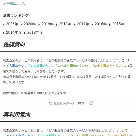
≫ 詳細はこちら
過去ランキング
2025年
2020年
2019年
2018年
2017年
2016年
2015年
2014年度
2013年度
推奨意向
調査企業のサービス利用者に、「どの程度その企業のサービスを推奨したいか」について「
A:
とても薦めたい
」「
B:まあ薦めたい
」「
C:あまり薦めたくない
」「
D:全く薦めたくない
」の4段
階で評価をしてもらい比率を算出しています。
※10段階聴取については、A=9-10回答、B=6-8回答、C=3-5回答、D=1-2回答として割合を算
出しております。
商標対象は、回答者数が100人以上の企業です。
推奨意向データ（PDF）
再利用意向
調査企業のサービス利用者に、「どの程度その企業のサービスを再利用したいか」について
「
A:とても利用したい
」「
B:まあ利用したい
」「
C:あまり利用したくない
」「
D：全く利用した