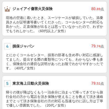
ジェイアイ傷害火災保険
80
.89
点
現地の空港に着いたとき、スーツケースが破損していた。添乗
員さんが証明書等書いてくださった。コールセンターの対応も
良かった。正直保険が出るとは思っていなかったので、わずか
でもうれしかった。（60代以上／女性）
損保ジャパン
79
.74
点
とにかくコールセンター、損害の部署も含め早い対応に感謝し
てました。提出する際の書類等についても、わからない事も多
く、保険会社の適切な説明があったお陰でわかりやすかったで
す。（40代／女性）
東京海上日動火災保険
79
.51
点
帰りの便が飛ばなくもう一泊余分に泊まって帰ってきてから旅
行会社の方から電話を頂き保険が使えることを教えて頂き連絡
までとって頂き保険会社の方の対応も迅速なのに話し方は丁寧
で優しい雰囲気でした。（20代／女性）