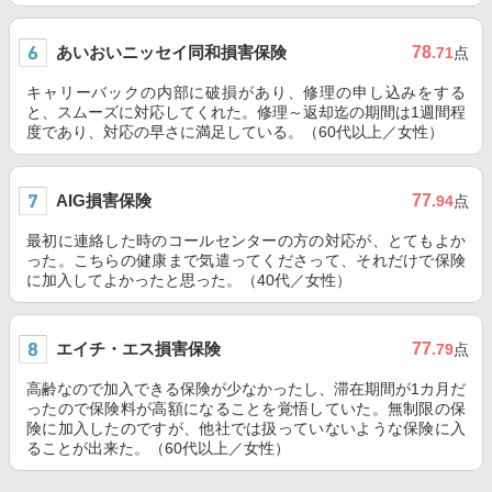
あいおいニッセイ同和損害保険
78
.71
点
キャリーバックの内部に破損があり、修理の申し込みをする
と、スムーズに対応してくれた。修理～返却迄の期間は1週間程
度であり、対応の早さに満足している。（60代以上／女性）
AIG損害保険
77
.94
点
最初に連絡した時のコールセンターの方の対応が、とてもよか
った。こちらの健康まで気遣ってくださって、それだけで保険
に加入してよかったと思った。（40代／女性）
エイチ・エス損害保険
77
.79
点
高齢なので加入できる保険が少なかったし、滞在期間が1カ月だ
ったので保険料が高額になることを覚悟していた。無制限の保
険に加入したのですが、他社では扱っていないような保険に入
ることが出来た。（60代以上／女性）