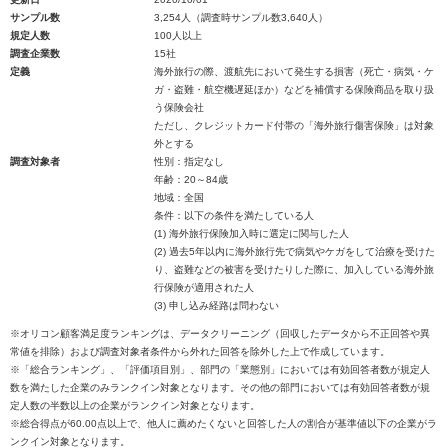
サンプル数
3,254人（調査時サンプル数3,640人）
規定人数
100人以上
調査企業数
15社
定義
海外旅行の際、渡航先において発生する損害（死亡・病気・ケ
ガ・盗難・航空機遅延ほか）などを補償する保険商品を取り扱
う保険会社
ただし、クレジットカード付帯の「海外旅行傷害保険」は対象
外とする
調査対象者
性別：指定なし
年齢：20～84歳
地域：全国
条件：以下の条件を満たしている人
(1) 海外旅行保険加入時に選定に関与した人
(2) 過去5年以内に海外旅行先で病気やケガをして治療を受けた
り、盗難などの被害を受けたりした際に、加入している海外旅
行保険が適用された人
(3) 申し込み経路は問わない
※オリコン顧客満足度ランキングは、データクリーニング（回収したデータから不正回答や異
常値を排除）および調査対象者条件から外れた回答を除外した上で作成しています。
※「総合ランキング」、「評価項目別」、部門の「業態別」においては有効回答者数が規定人
数を満たした企業のみランクイン対象となります。その他の部門においては有効回答者数が規
定人数の半数以上の企業がランクイン対象となります。
※総合得点が60.00点以上で、他人に薦めたくないと回答した人の割合が基準値以下の企業がラ
ンクイン対象となります。