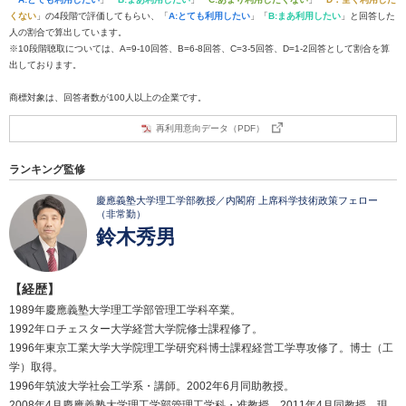
くない
」の4段階で評価してもらい、「
A:とても利用したい
」「
B:まあ利用したい
」と回答した
人の割合で算出しています。
※10段階聴取については、A=9-10回答、B=6-8回答、C=3-5回答、D=1-2回答として割合を算
出しております。
商標対象は、回答者数が100人以上の企業です。
再利用意向データ（PDF）
ランキング監修
慶應義塾大学理工学部教授／内閣府 上席科学技術政策フェロー
（非常勤）
鈴木秀男
【経歴】
1989年慶應義塾大学理工学部管理工学科卒業。
1992年ロチェスター大学経営大学院修士課程修了。
1996年東京工業大学大学院理工学研究科博士課程経営工学専攻修了。博士（工
学）取得。
1996年筑波大学社会工学系・講師。2002年6月同助教授。
2008年4月慶應義塾大学理工学部管理工学科・准教授。2011年4月同教授、現