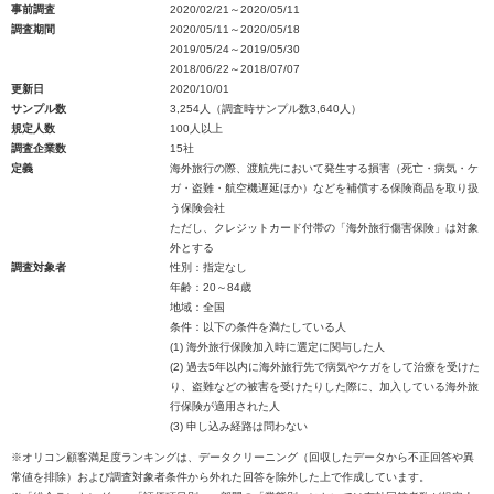
事前調査
2020/02/21～2020/05/11
調査期間
2020/05/11～2020/05/18
2019/05/24～2019/05/30
2018/06/22～2018/07/07
更新日
2020/10/01
サンプル数
3,254人（調査時サンプル数3,640人）
規定人数
100人以上
調査企業数
15社
定義
海外旅行の際、渡航先において発生する損害（死亡・病気・ケ
ガ・盗難・航空機遅延ほか）などを補償する保険商品を取り扱
う保険会社
ただし、クレジットカード付帯の「海外旅行傷害保険」は対象
外とする
調査対象者
性別：指定なし
年齢：20～84歳
地域：全国
条件：以下の条件を満たしている人
(1) 海外旅行保険加入時に選定に関与した人
(2) 過去5年以内に海外旅行先で病気やケガをして治療を受けた
り、盗難などの被害を受けたりした際に、加入している海外旅
行保険が適用された人
(3) 申し込み経路は問わない
※オリコン顧客満足度ランキングは、データクリーニング（回収したデータから不正回答や異
常値を排除）および調査対象者条件から外れた回答を除外した上で作成しています。