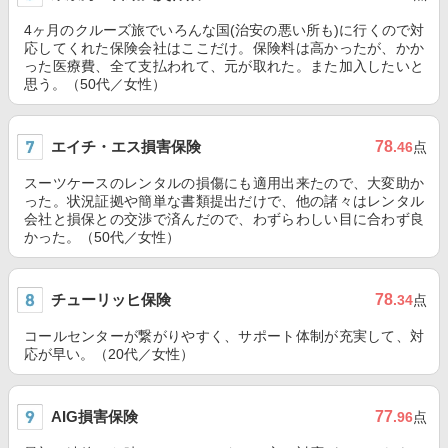
4ヶ月のクルーズ旅でいろんな国(治安の悪い所も)に行くので対
応してくれた保険会社はここだけ。保険料は高かったが、かか
った医療費、全て支払われて、元が取れた。また加入したいと
思う。（50代／女性）
エイチ・エス損害保険
78
.46
点
スーツケースのレンタルの損傷にも適用出来たので、大変助か
った。状況証拠や簡単な書類提出だけで、他の諸々はレンタル
会社と損保との交渉で済んだので、わずらわしい目に合わず良
かった。（50代／女性）
チューリッヒ保険
78
.34
点
コールセンターが繋がりやすく、サポート体制が充実して、対
応が早い。（20代／女性）
AIG損害保険
77
.96
点