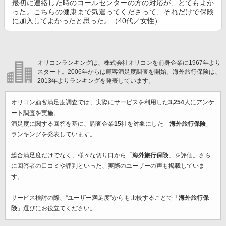
最初に連絡した時のコールセンターの方の対応が、とてもよか
った。こちらの健康まで気遣ってくださって、それだけで保険
に加入してよかったと思った。（40代／女性）
オリコンランキングは、株式会社オリコンを前身企業に1967年より
スタート。2006年からは顧客満足度調査を開始。海外旅行保険は、
2013年よりランキングを発表しています。
オリコン顧客満足度調査では、実際にサービスを利用した
3,254
人にアンケ
ート調査を実施。
満足度に関する回答を基に、調査企業
15
社を対象にした「
海外旅行保険
」
ランキングを発表しています。
総合満足度だけでなく、様々な切り口から「
海外旅行保険
」を評価。さら
に回答者の口コミや評判といった、実際のユーザーの声も掲載していま
す。
サービス検討の際、“ユーザー満足度”からも比較することで「
海外旅行保
険
」選びにお役立てください。