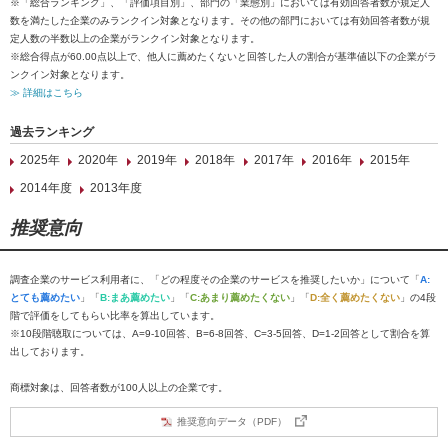
※「総合ランキング」、「評価項目別」、部門の「業態別」においては有効回答者数が規定人
数を満たした企業のみランクイン対象となります。その他の部門においては有効回答者数が規
定人数の半数以上の企業がランクイン対象となります。
※総合得点が60.00点以上で、他人に薦めたくないと回答した人の割合が基準値以下の企業がラ
ンクイン対象となります。
≫ 詳細はこちら
過去ランキング
2025年
2020年
2019年
2018年
2017年
2016年
2015年
2014年度
2013年度
推奨意向
調査企業のサービス利用者に、「どの程度その企業のサービスを推奨したいか」について「
A:
とても薦めたい
」「
B:まあ薦めたい
」「
C:あまり薦めたくない
」「
D:全く薦めたくない
」の4段
階で評価をしてもらい比率を算出しています。
※10段階聴取については、A=9-10回答、B=6-8回答、C=3-5回答、D=1-2回答として割合を算
出しております。
商標対象は、回答者数が100人以上の企業です。
推奨意向データ（PDF）