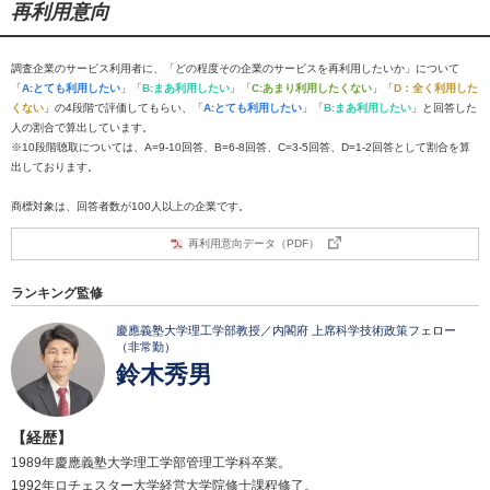
再利用意向
調査企業のサービス利用者に、「どの程度その企業のサービスを再利用したいか」について
「
A:とても利用したい
」「
B:まあ利用したい
」「
C:あまり利用したくない
」「
D：全く利用した
くない
」の4段階で評価してもらい、「
A:とても利用したい
」「
B:まあ利用したい
」と回答した
人の割合で算出しています。
※10段階聴取については、A=9-10回答、B=6-8回答、C=3-5回答、D=1-2回答として割合を算
出しております。
商標対象は、回答者数が100人以上の企業です。
再利用意向データ（PDF）
ランキング監修
慶應義塾大学理工学部教授／内閣府 上席科学技術政策フェロー
（非常勤）
鈴木秀男
【経歴】
1989年慶應義塾大学理工学部管理工学科卒業。
1992年ロチェスター大学経営大学院修士課程修了。