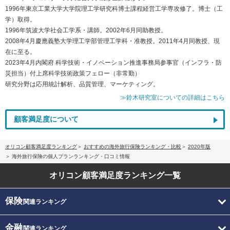
1996年東京工業大学大学院理工学研究科博士課程経営工学専攻修了。博士（工
学）取得。
1996年筑波大学社会工学系・講師。2002年6月同助教授。
2008年4月慶應義塾大学理工学部管理工学科・准教授。2011年4月同教授、現
在に至る。
2023年4月内閣府 科学技術・イノベーション推進事務局参事官（インフラ・防
災担当）付上席科学技術政策フェロー（非常勤）
研究分野は応用統計解析、品質管理、マーケティング。
≫鈴木研究室についての詳細はこちら
顧客満足度について
オリコン顧客満足度ランキング
おすすめの海外旅行保険ランキング・比較
2020年版
海外旅行保険の個人プランランキング・口コミ情報
オリコン顧客満足度
ランキング一覧
保険
関連ランキング
金融
関連ランキング