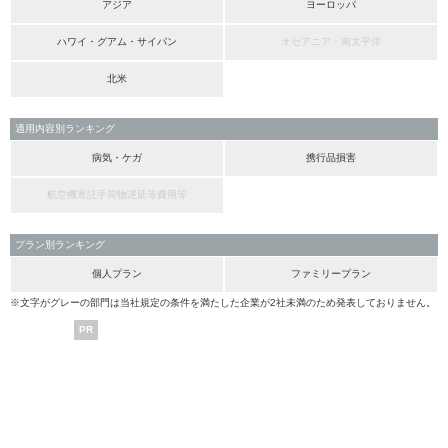
アジア
ヨーロッパ
ハワイ・グアム・サイパン
オセアニア・南太平洋
北米
適用内容別ランキング
病気・ケガ
携行品損害
航空機寄託手荷物遅延等費用等
プラン別ランキング
個人プラン
ファミリープラン
※文字がグレーの部門は当社規定の条件を満たした企業が2社未満のため発表しておりません。
PR