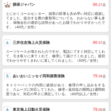
損保ジャパン
80
.27
点
とにかくコールセンター、損害の部署も含め早い対応に感謝し
てました。提出する際の書類等についても、わからない事も多
く、保険会社の適切な説明があったお陰でわかりやすかったで
す。（40代／女性）
三井住友海上火災保険
80
.07
点
スーツケースが壊されたのですが、電話にてすぐ対応してくれ
て、引き取りに来てくれて、修理して届けてくれました。親切
でわかりやすくきれいに直してくれました。（50代／女性）
あいおいニッセイ同和損害保険
79
.36
点
キャリーバックの内部に破損があり、修理の申し込みをする
と、スムーズに対応してくれた。修理～返却迄の期間は1週間程
度であり、対応の早さに満足している。（60代以上／女性）
東京海上日動火災保険
79
.06
点