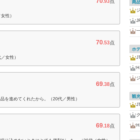
70
.93
点
商
／女性）
一
70
.53
点
ホ
代／女性）
J
H.
69
.38
点
観
品を進めてくれたから。（20代／男性）
J
69
H.
.18
点