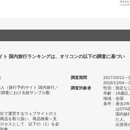
出された
いた上で
イト 国内旅行ランキングは、オリコンの以下の調査に基づい
1
調査期間
2017/10/12～2
2016/11/04～2
295人（旅行予約サイト 国内旅行／
調査対象者
性別：指定な
行調査における総サンプル数
年齢：18歳以
地域：全国
条件：過去2
はOT
自社で運営するウェブサイトのう
国内旅
商品を取り扱い、商品検索～支
た人。
ロセスとして、以下の（1）を必
出張等
対象。