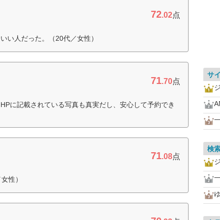
72
.02
点
いい人だった。（20代／女性）
サ
71
.70
点
A
HPに記載されている写真も真実だし、安心して予約でき
一
検
71
.08
点
一
／女性）