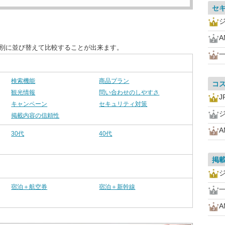
セ
A
目別に並び替えて比較することが出来ます。
一
検索機能
商品プラン
コ
観光情報
問い合わせのしやすさ
キャンペーン
セキュリティ対策
掲載内容の信頼性
A
30代
40代
掲
宿泊＋航空券
宿泊＋新幹線
一
A