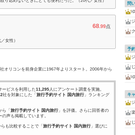
絞り込めないときにとても便利だった。（20代／女性）
問
68
.99
点
代／女性）
予
じ
オリコンを前身企業に1967年よりスタート。2006年から
サービスを利用した
11,295
人にアンケート調査を実施。
キ
52
社を対象にした「
旅行予約サイト 国内旅行
」ランキング
から「
旅行予約サイト 国内旅行
」を評価。さらに回答者の
ーの声も掲載しています。
じ
からも比較することで「
旅行予約サイト 国内旅行
」選びに