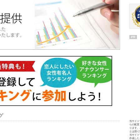
PR
グ
当サイト
らの配置
ります。
とは固く
当サイト
作成した