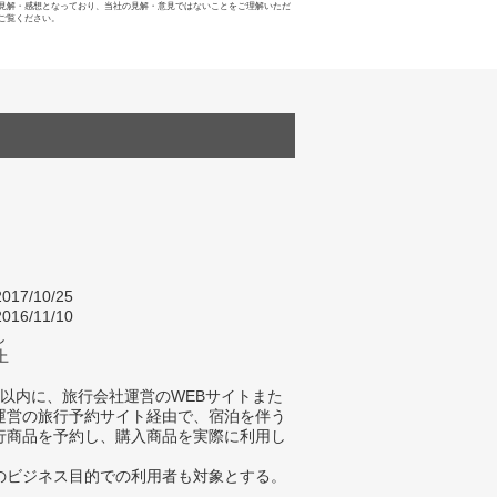
見解・感想となっており、当社の見解・意見ではないことをご理解いただ
ご覧ください。
017/10/25
016/11/10
し
上
年以内に、旅行会社運営のWEBサイトまた
A運営の旅行予約サイト経由で、宿泊を伴う
行商品を予約し、購入商品を実際に利用し
のビジネス目的での利用者も対象とする。