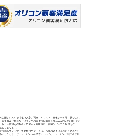
で公開されている情報（文字、写真、イラスト、画像データ等）及びこれ
・編集および構造などについての著作権は株式会社oricon MEに帰属してお
これらの情報を権利者の許可なく無断転載・複製などの二次利用を行うこ
禁じております。
で掲載しているすべての情報やデータは、当社の調査に基づいた結果から
ものとなりますが、サービスへの感想については、サービスの利用者が提