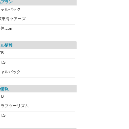
品プラン
ジャルパック
JR東海ツアーズ
休.com
テル情報
TB
I.S.
ジャルパック
光情報
TB
クラブツーリズム
I.S.