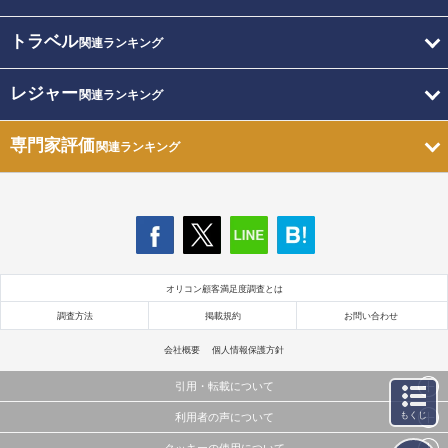
トラベル
関連ランキング
レジャー
関連ランキング
専門家評価
関連ランキング
オリコン顧客満足度調査とは
調査方法
掲載規約
お問い合わせ
会社概要
個人情報保護方針
引用・転載について
もくじ
利用者の声について
当サイトで公開されている情報（文字、写真、イラスト、画像データ等）及びこれらの配置・
編集および構造などについての著作権は株式会社oricon MEに帰属しております。