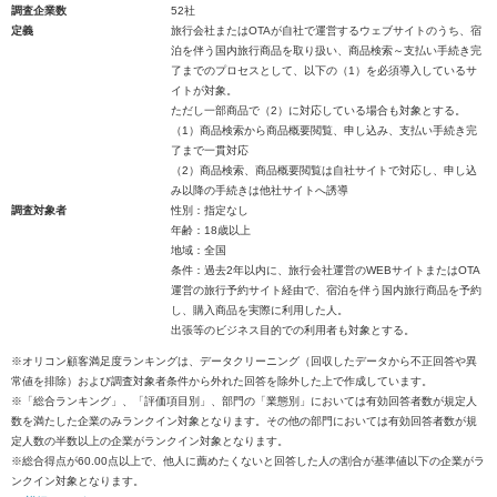
調査企業数
52社
定義
旅行会社またはOTAが自社で運営するウェブサイトのうち、宿
泊を伴う国内旅行商品を取り扱い、商品検索～支払い手続き完
了までのプロセスとして、以下の（1）を必須導入しているサ
イトが対象。
ただし一部商品で（2）に対応している場合も対象とする。
（1）商品検索から商品概要閲覧、申し込み、支払い手続き完
了まで一貫対応
（2）商品検索、商品概要閲覧は自社サイトで対応し、申し込
み以降の手続きは他社サイトへ誘導
調査対象者
性別：指定なし
年齢：18歳以上
地域：全国
条件：過去2年以内に、旅行会社運営のWEBサイトまたはOTA
運営の旅行予約サイト経由で、宿泊を伴う国内旅行商品を予約
し、購入商品を実際に利用した人。
出張等のビジネス目的での利用者も対象とする。
※オリコン顧客満足度ランキングは、データクリーニング（回収したデータから不正回答や異
常値を排除）および調査対象者条件から外れた回答を除外した上で作成しています。
※「総合ランキング」、「評価項目別」、部門の「業態別」においては有効回答者数が規定人
数を満たした企業のみランクイン対象となります。その他の部門においては有効回答者数が規
定人数の半数以上の企業がランクイン対象となります。
※総合得点が60.00点以上で、他人に薦めたくないと回答した人の割合が基準値以下の企業がラ
ンクイン対象となります。