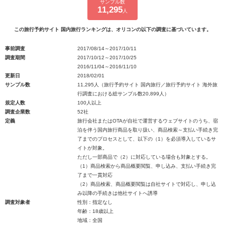
サンプル数
11,295
人
この旅行予約サイト 国内旅行ランキングは、オリコンの以下の調査に基づいています。
事前調査
2017/08/14～2017/10/11
調査期間
2017/10/12～2017/10/25
2016/11/04～2016/11/10
更新日
2018/02/01
サンプル数
11,295人（旅行予約サイト 国内旅行／旅行予約サイト 海外旅
行調査における総サンプル数20,899人）
規定人数
100人以上
調査企業数
52社
定義
旅行会社またはOTAが自社で運営するウェブサイトのうち、宿
泊を伴う国内旅行商品を取り扱い、商品検索～支払い手続き完
了までのプロセスとして、以下の（1）を必須導入しているサ
イトが対象。
ただし一部商品で（2）に対応している場合も対象とする。
（1）商品検索から商品概要閲覧、申し込み、支払い手続き完
了まで一貫対応
（2）商品検索、商品概要閲覧は自社サイトで対応し、申し込
み以降の手続きは他社サイトへ誘導
調査対象者
性別：指定なし
年齢：18歳以上
地域：全国