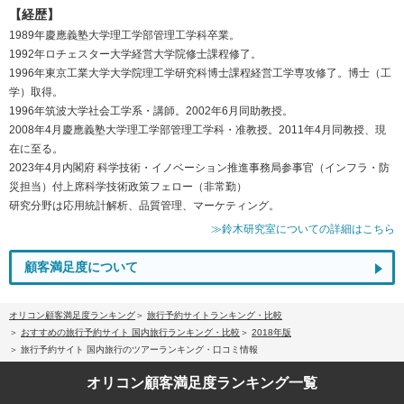
【経歴】
1989年慶應義塾大学理工学部管理工学科卒業。
1992年ロチェスター大学経営大学院修士課程修了。
1996年東京工業大学大学院理工学研究科博士課程経営工学専攻修了。博士（工
学）取得。
1996年筑波大学社会工学系・講師。2002年6月同助教授。
2008年4月慶應義塾大学理工学部管理工学科・准教授。2011年4月同教授、現
在に至る。
2023年4月内閣府 科学技術・イノベーション推進事務局参事官（インフラ・防
災担当）付上席科学技術政策フェロー（非常勤）
研究分野は応用統計解析、品質管理、マーケティング。
≫鈴木研究室についての詳細はこちら
顧客満足度について
オリコン顧客満足度ランキング
旅行予約サイトランキング・比較
おすすめの旅行予約サイト 国内旅行ランキング・比較
2018年版
旅行予約サイト 国内旅行のツアーランキング・口コミ情報
オリコン顧客満足度
ランキング一覧