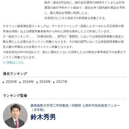
条件：過去2年以内に、旅行会社運営のWEBサイトまたはOTA
運営の旅行予約サイト経由で、宿泊を伴う国内旅行商品を予約
し、購入商品を実際に利用した人。
出張等のビジネス目的での利用者も対象とする。
※オリコン顧客満足度ランキングは、データクリーニング（回収したデータから不正回答や異
常値を排除）および調査対象者条件から外れた回答を除外した上で作成しています。
※「総合ランキング」、「評価項目別」、部門の「業態別」においては有効回答者数が規定人
数を満たした企業のみランクイン対象となります。その他の部門においては有効回答者数が規
定人数の半数以上の企業がランクイン対象となります。
※総合得点が60.00点以上で、他人に薦めたくないと回答した人の割合が基準値以下の企業がラ
ンクイン対象となります。
≫ 詳細はこちら
過去ランキング
2020年
2019年
2018年
2017年
ランキング監修
慶應義塾大学理工学部教授／内閣府 上席科学技術政策フェロー
（非常勤）
鈴木秀男