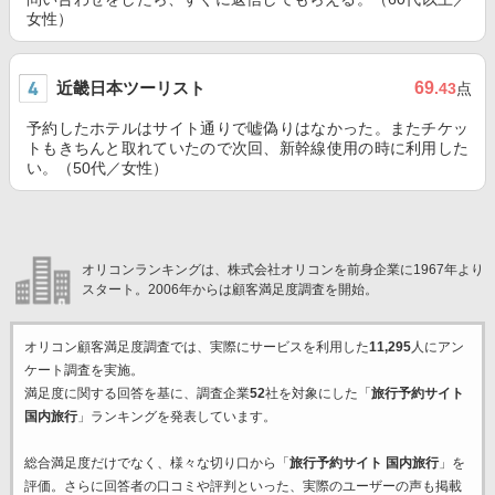
女性）
近畿日本ツーリスト
69
.43
点
予約したホテルはサイト通りで嘘偽りはなかった。またチケッ
トもきちんと取れていたので次回、新幹線使用の時に利用した
い。（50代／女性）
オリコンランキングは、株式会社オリコンを前身企業に1967年より
スタート。2006年からは顧客満足度調査を開始。
オリコン顧客満足度調査では、実際にサービスを利用した
11,295
人にアン
ケート調査を実施。
満足度に関する回答を基に、調査企業
52
社を対象にした「
旅行予約サイト
国内旅行
」ランキングを発表しています。
総合満足度だけでなく、様々な切り口から「
旅行予約サイト 国内旅行
」を
評価。さらに回答者の口コミや評判といった、実際のユーザーの声も掲載