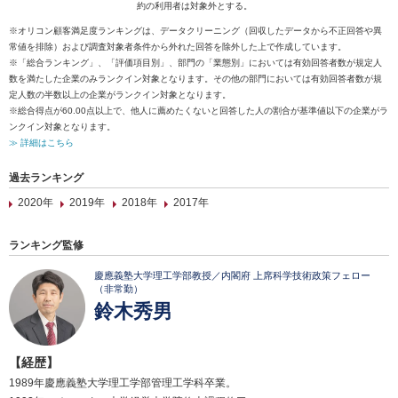
約の利用者は対象外とする。
※オリコン顧客満足度ランキングは、データクリーニング（回収したデータから不正回答や異
常値を排除）および調査対象者条件から外れた回答を除外した上で作成しています。
※「総合ランキング」、「評価項目別」、部門の「業態別」においては有効回答者数が規定人
数を満たした企業のみランクイン対象となります。その他の部門においては有効回答者数が規
定人数の半数以上の企業がランクイン対象となります。
※総合得点が60.00点以上で、他人に薦めたくないと回答した人の割合が基準値以下の企業がラ
ンクイン対象となります。
≫ 詳細はこちら
過去ランキング
2020年
2019年
2018年
2017年
ランキング監修
慶應義塾大学理工学部教授／内閣府 上席科学技術政策フェロー
（非常勤）
鈴木秀男
【経歴】
1989年慶應義塾大学理工学部管理工学科卒業。