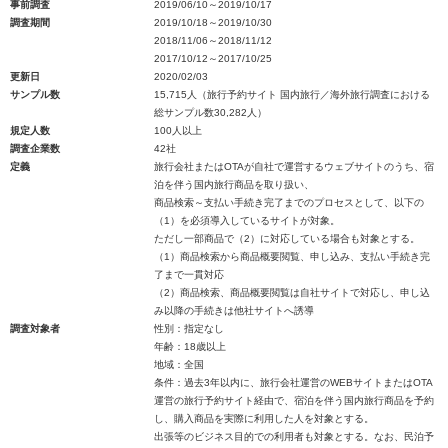
事前調査
2019/06/10～2019/10/17
調査期間
2019/10/18～2019/10/30
2018/11/06～2018/11/12
2017/10/12～2017/10/25
更新日
2020/02/03
サンプル数
15,715人（旅行予約サイト 国内旅行／海外旅行調査における
総サンプル数30,282人）
規定人数
100人以上
調査企業数
42社
定義
旅行会社またはOTAが自社で運営するウェブサイトのうち、宿
泊を伴う国内旅行商品を取り扱い、
商品検索～支払い手続き完了までのプロセスとして、以下の
（1）を必須導入しているサイトが対象。
ただし一部商品で（2）に対応している場合も対象とする。
（1）商品検索から商品概要閲覧、申し込み、支払い手続き完
了まで一貫対応
（2）商品検索、商品概要閲覧は自社サイトで対応し、申し込
み以降の手続きは他社サイトへ誘導
調査対象者
性別：指定なし
年齢：18歳以上
地域：全国
条件：過去3年以内に、旅行会社運営のWEBサイトまたはOTA
運営の旅行予約サイト経由で、宿泊を伴う国内旅行商品を予約
し、購入商品を実際に利用した人を対象とする。
出張等のビジネス目的での利用者も対象とする。なお、民泊予