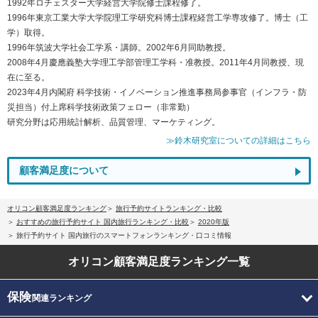
1992年ロチェスター大学経営大学院修士課程修了。
1996年東京工業大学大学院理工学研究科博士課程経営工学専攻修了。博士（工
学）取得。
1996年筑波大学社会工学系・講師。2002年6月同助教授。
2008年4月慶應義塾大学理工学部管理工学科・准教授。2011年4月同教授、現
在に至る。
2023年4月内閣府 科学技術・イノベーション推進事務局参事官（インフラ・防
災担当）付上席科学技術政策フェロー（非常勤）
研究分野は応用統計解析、品質管理、マーケティング。
≫鈴木研究室についての詳細はこちら
顧客満足度について
オリコン顧客満足度ランキング
旅行予約サイトランキング・比較
おすすめの旅行予約サイト 国内旅行ランキング・比較
2020年版
旅行予約サイト 国内旅行のスマートフォンランキング・口コミ情報
オリコン顧客満足度
ランキング一覧
保険
関連ランキング