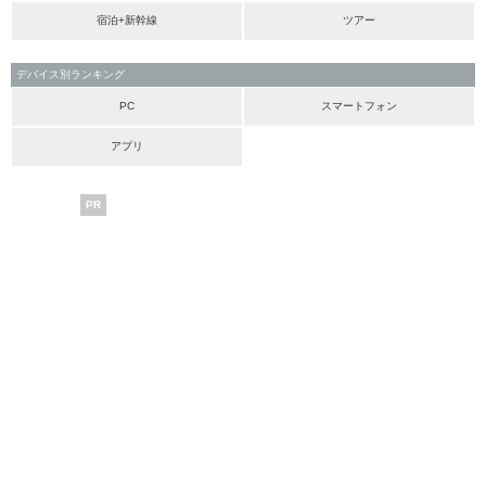
宿泊+新幹線
ツアー
デバイス別ランキング
PC
スマートフォン
アプリ
PR