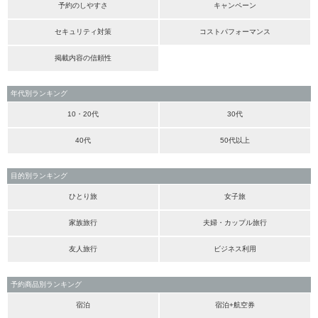
予約のしやすさ
キャンペーン
セキュリティ対策
コストパフォーマンス
掲載内容の信頼性
年代別ランキング
10・20代
30代
40代
50代以上
目的別ランキング
ひとり旅
女子旅
家族旅行
夫婦・カップル旅行
友人旅行
ビジネス利用
予約商品別ランキング
宿泊
宿泊+航空券