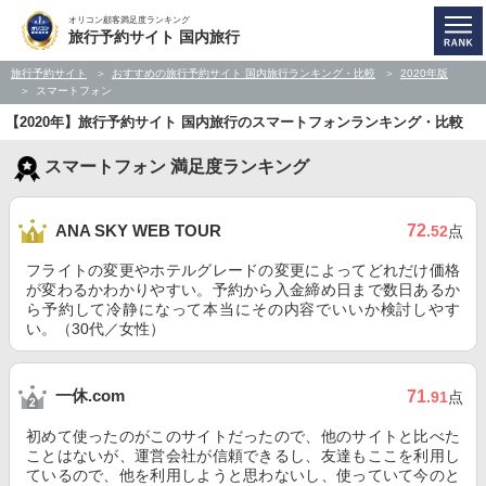
オリコン顧客満足度ランキング
旅行予約サイト 国内旅行
旅行予約サイト
おすすめの旅行予約サイト 国内旅行ランキング・比較
2020年版
スマートフォン
【2020年】旅行予約サイト 国内旅行のスマートフォンランキング・比較
スマートフォン 満足度ランキング
72
ANA SKY WEB TOUR
.52
点
フライトの変更やホテルグレードの変更によってどれだけ価格
が変わるかわかりやすい。予約から入金締め日まで数日あるか
ら予約して冷静になって本当にその内容でいいか検討しやす
い。（30代／女性）
一休.com
71
.91
点
初めて使ったのがこのサイトだったので、他のサイトと比べた
ことはないが、運営会社が信頼できるし、友達もここを利用し
ているので、他を利用しようと思わないし、使っていて今のと