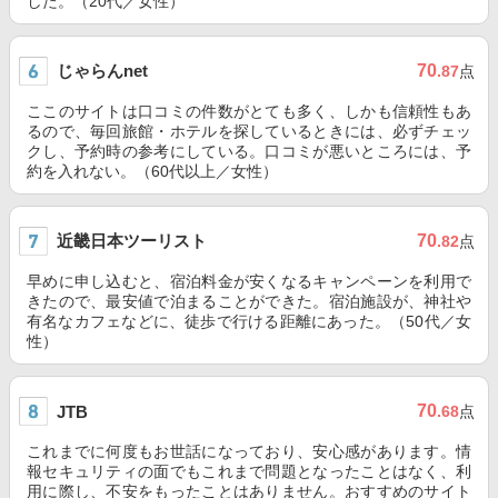
した。（20代／女性）
じゃらんnet
70
.87
点
ここのサイトは口コミの件数がとても多く、しかも信頼性もあ
るので、毎回旅館・ホテルを探しているときには、必ずチェッ
クし、予約時の参考にしている。口コミが悪いところには、予
約を入れない。（60代以上／女性）
近畿日本ツーリスト
70
.82
点
早めに申し込むと、宿泊料金が安くなるキャンペーンを利用で
きたので、最安値で泊まることができた。宿泊施設が、神社や
有名なカフェなどに、徒歩で行ける距離にあった。（50代／女
性）
70
JTB
.68
点
これまでに何度もお世話になっており、安心感があります。情
報セキュリティの面でもこれまで問題となったことはなく、利
用に際し、不安をもったことはありません。おすすめのサイト