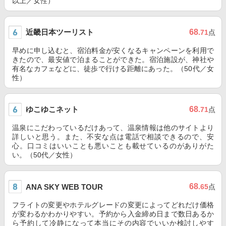
以上／女性）
近畿日本ツーリスト
68
.71
点
早めに申し込むと、宿泊料金が安くなるキャンペーンを利用で
きたので、最安値で泊まることができた。宿泊施設が、神社や
有名なカフェなどに、徒歩で行ける距離にあった。（50代／女
性）
ゆこゆこネット
68
.71
点
温泉にこだわっているだけあって、温泉情報は他のサイトより
詳しいと思う。また、不安な点は電話で相談できるので、安
心。口コミはいいことも悪いことも載せているのがありがた
い。（50代／女性）
68
ANA SKY WEB TOUR
.65
点
フライトの変更やホテルグレードの変更によってどれだけ価格
が変わるかわかりやすい。予約から入金締め日まで数日あるか
ら予約して冷静になって本当にその内容でいいか検討しやす