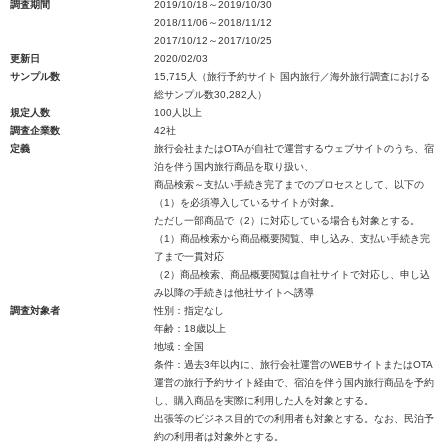
調査期間
2019/10/18～2019/10/30
2018/11/06～2018/11/12
2017/10/12～2017/10/25
更新日
2020/02/03
サンプル数
15,715人（旅行予約サイト 国内旅行／海外旅行調査における
総サンプル数30,282人）
規定人数
100人以上
調査企業数
42社
定義
旅行会社またはOTAが自社で運営するウェブサイトのうち、宿
泊を伴う国内旅行商品を取り扱い、
商品検索～支払い手続き完了までのプロセスとして、以下の
（1）を必須導入しているサイトが対象。
ただし一部商品で（2）に対応している場合も対象とする。
（1）商品検索から商品概要閲覧、申し込み、支払い手続き完
了まで一貫対応
（2）商品検索、商品概要閲覧は自社サイトで対応し、申し込
み以降の手続きは他社サイトへ誘導
調査対象者
性別：指定なし
年齢：18歳以上
地域：全国
条件：過去3年以内に、旅行会社運営のWEBサイトまたはOTA
運営の旅行予約サイト経由で、宿泊を伴う国内旅行商品を予約
し、購入商品を実際に利用した人を対象とする。
出張等のビジネス目的での利用者も対象とする。なお、民泊予
約の利用者は対象外とする。