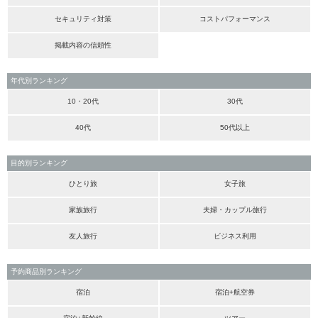
セキュリティ対策
コストパフォーマンス
掲載内容の信頼性
年代別ランキング
10・20代
30代
40代
50代以上
目的別ランキング
ひとり旅
女子旅
家族旅行
夫婦・カップル旅行
友人旅行
ビジネス利用
予約商品別ランキング
宿泊
宿泊+航空券