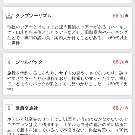
クラブツーリズム
68
.92
点
他社のツアーとはちょっと違う種類のツアーがある（ハイキン
グ・山歩きを主体としたツアーなど）。旧跡案内やハイキング
などで、専門の説明員・案内人が付くことがある。（60代以上
／男性）
ジャルパック
68
.78
点
旅行を予約するにあたり、サイトの見やすさであったり、調べ
やすさであったりが優れており、検索しやすかったです。探し
ているようなパックが割とすぐに見つかりました。（30代／男
性）
阪急交通社
68
.77
点
ホテルと航空券のセットで1人1室というのはなかなかないので
このプランは度々利用する。ホテルも自分の都合の良い場所に
あって勝手を知っているので不便はない。料金も安い。（60代