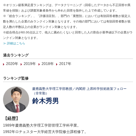
※オリコン顧客満足度ランキングは、データクリーニング（回収したデータから不正回答や異
常値を排除）および調査対象者条件から外れた回答を除外した上で作成しています。
※「総合ランキング」、「評価項目別」、部門の「業態別」においては有効回答者数が規定人
数を満たした企業のみランクイン対象となります。その他の部門においては有効回答者数が規
定人数の半数以上の企業がランクイン対象となります。
※総合得点が60.00点以上で、他人に薦めたくないと回答した人の割合が基準値以下の企業がラ
ンクイン対象となります。
≫ 詳細はこちら
過去ランキング
2020年
2019年
2018年
2017年
ランキング監修
慶應義塾大学理工学部教授／内閣府 上席科学技術政策フェロー
（非常勤）
鈴木秀男
【経歴】
1989年慶應義塾大学理工学部管理工学科卒業。
1992年ロチェスター大学経営大学院修士課程修了。