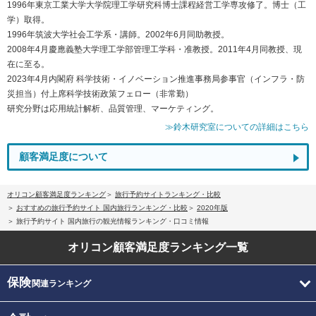
1996年東京工業大学大学院理工学研究科博士課程経営工学専攻修了。博士（工
学）取得。
1996年筑波大学社会工学系・講師。2002年6月同助教授。
2008年4月慶應義塾大学理工学部管理工学科・准教授。2011年4月同教授、現
在に至る。
2023年4月内閣府 科学技術・イノベーション推進事務局参事官（インフラ・防
災担当）付上席科学技術政策フェロー（非常勤）
研究分野は応用統計解析、品質管理、マーケティング。
≫鈴木研究室についての詳細はこちら
顧客満足度について
オリコン顧客満足度ランキング
旅行予約サイトランキング・比較
おすすめの旅行予約サイト 国内旅行ランキング・比較
2020年版
旅行予約サイト 国内旅行の観光情報ランキング・口コミ情報
オリコン顧客満足度
ランキング一覧
保険
関連ランキング