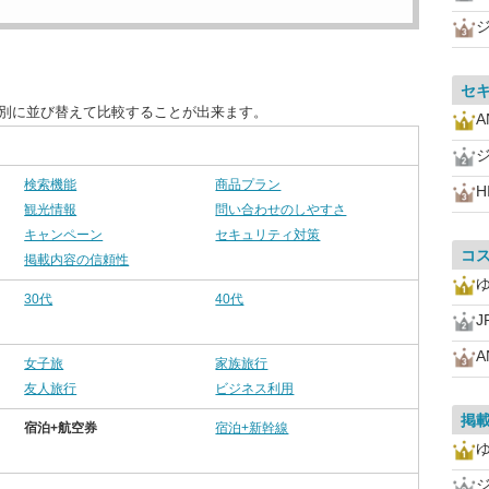
セ
目別に並び替えて比較することが出来ます。
A
検索機能
商品プラン
H
観光情報
問い合わせのしやすさ
キャンペーン
セキュリティ対策
コ
掲載内容の信頼性
30代
40代
A
女子旅
家族旅行
友人旅行
ビジネス利用
掲
宿泊+航空券
宿泊+新幹線