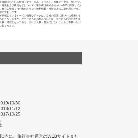
で公開されている情報（文字、写真、イラスト、画像データ等）及びこれ
・編集および構造などについての著作権は株式会社oricon MEに帰属してお
これらの情報を権利者の許可なく無断転載・複製などの二次利用を行うこ
禁じております。
で掲載しているすべての情報やデータは、当社の調査に基づいた結果から
ものとなりますが、サービスへの感想については、サービスの利用者が提
見解・感想となっており、当社の見解・意見ではないことをご理解いただ
ご覧ください。
019/10/30
018/11/12
017/10/25
し
上
年以内に、旅行会社運営のWEBサイトまた