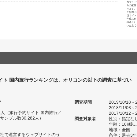
当サイト
らの配置
ります。
とは固く
当サイト
作成した
出された
いた上で
イト 国内旅行ランキングは、オリコンの以下の調査に基づい
7
調査期間
2019/10/18～2
2018/11/06～2
715人（旅行予約サイト 国内旅行／
2017/10/12～2
ンプル数30,282人）
調査対象者
性別：指定な
年齢：18歳以
地域：全国
自社で運営するウェブサイトのう
条件：過去3