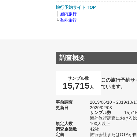
旅行予約サイト TOP
国内旅行
海外旅行
調査概要
サンプル数
この旅行予約サ
15,715
ています。
人
事前調査
2019/06/10～2019/10/1
更新日
2020/02/03
サンプル数
15,
海外旅行調査における総サ
規定人数
100人以上
調査企業数
42社
定義
旅行会社またはOTAが