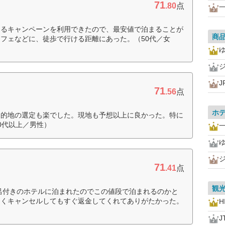
71
.80
点
一
なるキャンペーンを利用できたので、最安値で泊まることが
商
フェなどに、徒歩で行ける距離にあった。（50代／女
71
.56
点
ホ
目的地の選定も楽でした。現地も予想以上に良かった。特に
0代以上／男性）
一
71
.41
点
観
風呂付きのホテルに泊まれたのでこの値段で泊まれるのかと
なくキャンセルしてもすぐ返金してくれてありがたかった。
H
J