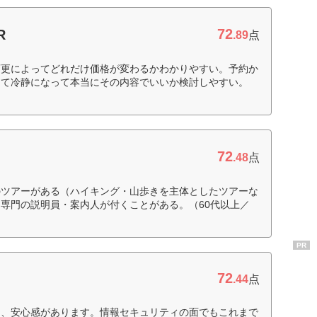
72
R
.89
点
変更によってどれだけ価格が変わるかわかりやすい。予約か
して冷静になって本当にその内容でいいか検討しやすい。
72
.48
点
のツアーがある（ハイキング・山歩きを主体としたツアーな
専門の説明員・案内人が付くことがある。（60代以上／
PR
72
.44
点
り、安心感があります。情報セキュリティの面でもこれまで