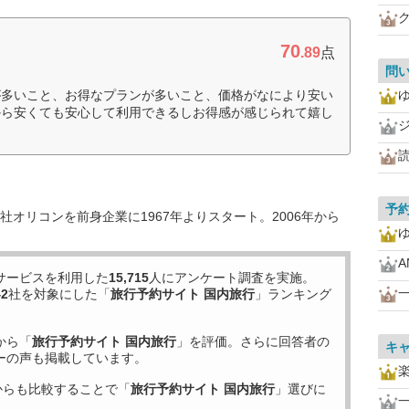
70
.89
点
問
が多いこと、お得なプランが多いこと、価格がなにより安い
から安くても安心して利用できるしお得感が感じられて嬉し
予
オリコンを前身企業に1967年よりスタート。2006年から
A
サービスを利用した
15,715
人にアンケート調査を実施。
一
42
社を対象にした「
旅行予約サイト 国内旅行
」ランキング
から「
旅行予約サイト 国内旅行
」を評価。さらに回答者の
キ
ーの声も掲載しています。
からも比較することで「
旅行予約サイト 国内旅行
」選びに
一