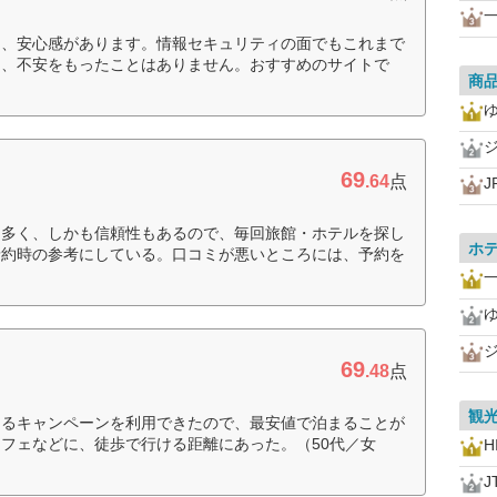
一
り、安心感があります。情報セキュリティの面でもこれまで
し、不安をもったことはありません。おすすめのサイトで
商
69
.64
点
も多く、しかも信頼性もあるので、毎回旅館・ホテルを探し
ホ
予約時の参考にしている。口コミが悪いところには、予約を
一
69
.48
点
観
なるキャンペーンを利用できたので、最安値で泊まることが
フェなどに、徒歩で行ける距離にあった。（50代／女
H
J