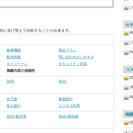
セ
目別に並び替えて比較することが出来ます。
A
検索機能
商品プラン
H
観光情報
問い合わせのしやすさ
キャンペーン
セキュリティ対策
コ
掲載内容の信頼性
30代
40代
A
女子旅
家族旅行
友人旅行
ビジネス利用
掲
宿泊+航空券
宿泊+新幹線