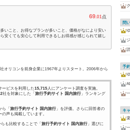
69
.01
点
問
が多いこと、お得なプランが多いこと、価格がなにより安い
から安くても安心して利用できるしお得感が感じられて嬉し
予
オリコンを前身企業に1967年よりスタート。2006年から
A
サービスを利用した
15,715
人にアンケート調査を実施。
一
42
社を対象にした「
旅行予約サイト 国内旅行
」ランキング
から「
旅行予約サイト 国内旅行
」を評価。さらに回答者の
キ
ーの声も掲載しています。
からも比較することで「
旅行予約サイト 国内旅行
」選びに
一