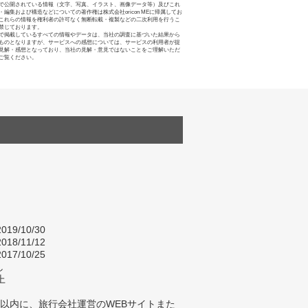
で公開されている情報（文字、写真、イラスト、画像データ等）及びこれ
・編集および構造などについての著作権は株式会社oricon MEに帰属してお
これらの情報を権利者の許可なく無断転載・複製などの二次利用を行うこ
禁じております。
で掲載しているすべての情報やデータは、当社の調査に基づいた結果から
ものとなりますが、サービスへの感想については、サービスの利用者が提
見解・感想となっており、当社の見解・意見ではないことをご理解いただ
ご覧ください。
019/10/30
018/11/12
017/10/25
し
上
年以内に、旅行会社運営のWEBサイトまた