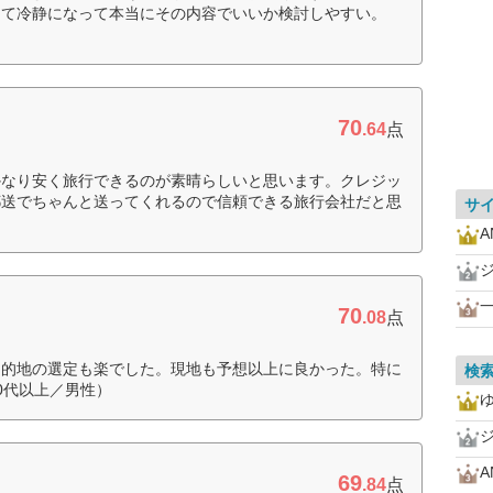
して冷静になって本当にその内容でいいか検討しやすい。
70
.64
点
かなり安く旅行できるのが素晴らしいと思います。クレジッ
郵送でちゃんと送ってくれるので信頼できる旅行会社だと思
サ
A
一
70
.08
点
目的地の選定も楽でした。現地も予想以上に良かった。特に
検
0代以上／男性）
A
69
.84
点