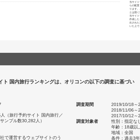
当サイト
らの配置
ります。
とは固く
当サイト
作成した
出された
いた上で
イト 国内旅行ランキングは、オリコンの以下の調査に基づい
7
調査期間
2019/10/18～2
2018/11/06～2
715人（旅行予約サイト 国内旅行／
2017/10/12～2
ンプル数30,282人）
調査対象者
性別：指定な
年齢：18歳以
地域：全国
自社で運営するウェブサイトのう
条件：過去3