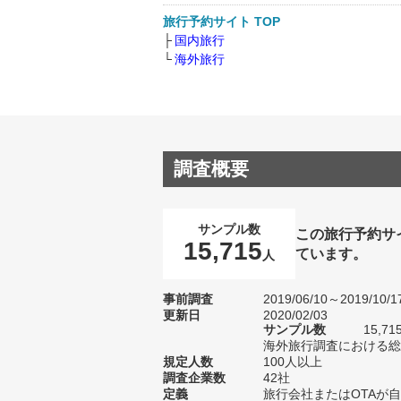
旅行予約サイト TOP
国内旅行
海外旅行
調査概要
サンプル数
この旅行予約サ
15,715
ています。
人
事前調査
2019/06/10～2019/10/1
更新日
2020/02/03
サンプル数
15,
海外旅行調査における総サ
規定人数
100人以上
調査企業数
42社
定義
旅行会社またはOTAが