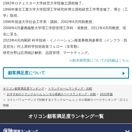
1992年ロチェスター大学経営大学院修士課程修了。
1996年東京工業大学大学院理工学研究科博士課程経営工学専攻修了。博士（工
学）取得。
1996年筑波大学社会工学系・講師。2002年6月同助教授。
2008年4月慶應義塾大学理工学部管理工学科・准教授。2011年4月同教授、現
在に至る。
2023年4月内閣府 科学技術・イノベーション推進事務局参事官（インフラ・防
災担当）付上席科学技術政策フェロー（非常勤）
研究分野は応用統計解析、品質管理、マーケティング。
≫鈴木研究室についての詳細はこちら
顧客満足度について
オリコン顧客満足度ランキング
トランクルームランキング・比較
おすすめのトランクルーム レンタル収納スペースランキング・比較
2022年版
コストパフォーマンスで比較するトランクルーム レンタル収納スペースランキング・口コミ
情報
オリコン顧客満足度
ランキング一覧
保険
関連ランキング