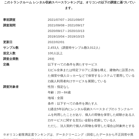
このトランクルーム レンタル収納スペースランキングは、オリコンの以下の調査に基づいてい
ます。
事前調査
2021/07/07～2021/09/07
調査期間
2021/09/08～2021/09/17
2020/09/17～2020/10/13
2019/10/04～2019/10/15
更新日
2022/02/01
サンプル数
2,453人（調査時サンプル数3,012人）
規定人数
100人以上
調査企業数
26社
定義
以下すべての条件を満たすサービス
1)ビル全体または特定フロアに店舗を構え、建物内に設置され
た個室や個人ロッカーなどで保管するシステムで運用している
2)個人利用者向けサービスを展開している
調査対象者
性別：指定なし
年齢：20～84歳
地域：全国
条件：以下すべての条件を満たす人
1)過去5年以内にレンタル収納スペースタイプのトランクルー
ムを利用したことがあり、個人の荷物を保管した経験がある人
2)サービスに関する支払い金額を把握している人
ただし、法人契約で個人の荷物を保管した場合は対象外とする
※オリコン顧客満足度ランキングは、データクリーニング（回収したデータから不正回答や異