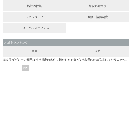
施設の性能
施設の充実さ
セキュリティ
保険・補償制度
コストパフォーマンス
地域別ランキング
関東
近畿
※文字がグレーの部門は当社規定の条件を満たした企業が2社未満のため発表しておりません。
PR