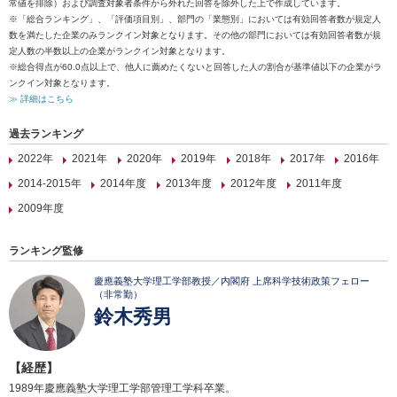
常値を排除）および調査対象者条件から外れた回答を除外した上で作成しています。
※「総合ランキング」、「評価項目別」、部門の「業態別」においては有効回答者数が規定人
数を満たした企業のみランクイン対象となります。その他の部門においては有効回答者数が規
定人数の半数以上の企業がランクイン対象となります。
※総合得点が60.0点以上で、他人に薦めたくないと回答した人の割合が基準値以下の企業がラ
ンクイン対象となります。
≫ 詳細はこちら
過去ランキング
2022年
2021年
2020年
2019年
2018年
2017年
2016年
2014-2015年
2014年度
2013年度
2012年度
2011年度
2009年度
ランキング監修
慶應義塾大学理工学部教授／内閣府 上席科学技術政策フェロー
（非常勤）
鈴木秀男
【経歴】
1989年慶應義塾大学理工学部管理工学科卒業。