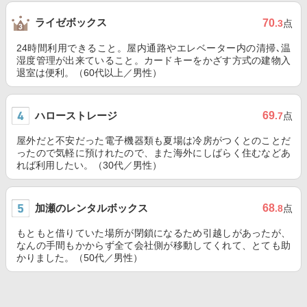
ライゼボックス
70
.3
点
24時間利用できること。屋内通路やエレベーター内の清掃､温
湿度管理が出来ていること。カードキーをかざす方式の建物入
退室は便利。（60代以上／男性）
ハローストレージ
69
.7
点
屋外だと不安だった電子機器類も夏場は冷房がつくとのことだ
ったので気軽に預けれたので、また海外にしばらく住むなどあ
れば利用したい。（30代／男性）
加瀬のレンタルボックス
68
.8
点
もともと借りていた場所が閉鎖になるため引越しがあったが、
なんの手間もかからず全て会社側が移動してくれて、とても助
かりました。（50代／男性）