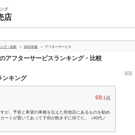
ング
売店
ング・比較
2021年版
アフターサービス
店のアフターサービスランキング・比較
PR
ランキング
69
.1
点
ですが、予算と希望の車種を伝えた所他店にあるものを勧め
カートが置いてあって子供が飽きずに待てた。（40代／