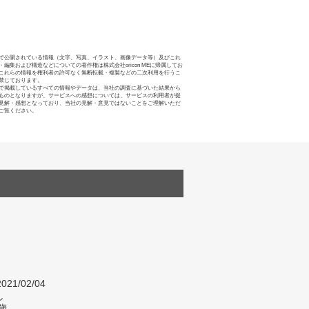
で公開されている情報（文字、写真、イラスト、画像データ等）及びこれ
・編集および構造などについての著作権は株式会社oricon MEに帰属してお
これらの情報を権利者の許可なく無断転載・複製などの二次利用を行うこ
禁じております。
で掲載しているすべての情報やデータは、当社の調査に基づいた結果から
ものとなりますが、サービスへの感想については、サービスの利用者が提
見解・感想となっており、当社の見解・意見ではないことをご理解いただ
ご覧ください。
021/02/04
し
歳