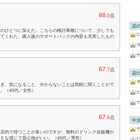
68
.0
点
店
舗のひとつに加えた。こちらの検討車種について、少しでも
してくれた。購入後のサポートパックの内容も充実したもの
67
.7
点
店
だき、気になること、分からないことは気軽に聞くことがで
。（40代／女性）
67
.6
点
中
、店内で待つことが多いのですが、無料のドリンク自販機が
Ｅな感じで居心地がいい。（40代／男性）