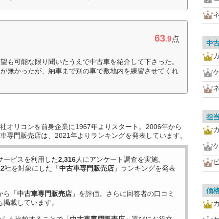
63
.9
点
中
要望も可能な限り聞いたうえで中古車を紹介して下さった。
信が無かったが、納車まで別の車で敷地内を練習させてくれ
担
オリコンを前身企業に1967年よりスタート。2006年から
車専門販売店は、2021年よりランキングを発表しています。
サービスを利用した
2,316
人にアンケート調査を実施。
12
社を対象にした「
中古車専門販売店
」ランキングを発表
価
から「
中古車専門販売店
」を評価。さらに回答者の口コミ
も掲載しています。