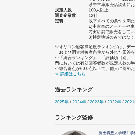
系中古車販売店調査におけ
規定人数
100人以上
調査企業数
12社
定義
以下すべての条件を満た
1)中古車のメーカーや
2)実店舗で販売をして
3)特定地域のみではな
※オリコン顧客満足度ランキングは、デー
および調査対象者条件から外れた回答を
※「総合ランキング」、「評価項目別」、
門においては有効回答者数が規定人数の半
※総合得点が60.0点以上で、他人に薦
≫ 詳細はこちら
過去ランキング
2025年
/
2024年
/
2023年
/
2022年
/
202
ランキング監修
慶應義塾大学理工学