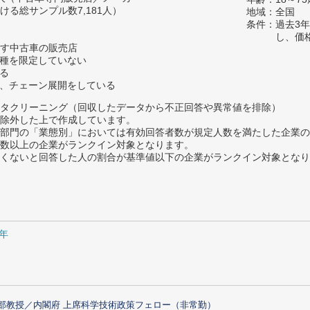
る総サンプル数7,181人）
地域：全国
条件：過去3
し、価
す中古車の販売店
車種を限定していない
いる
く、チェーン展開をしている
タクリーニング（回収したデータから不正回答や異常値を排除）
除外した上で作成しています。
部門の「業態別」においては有効回答者数が規定人数を満たした企業の
数以上の企業がランクイン対象となります。
めたくないと回答した人の割合が基準値以下の企業がランクイン対象とな
1年
部教授／内閣府 上席科学技術政策フェロー（非常勤）