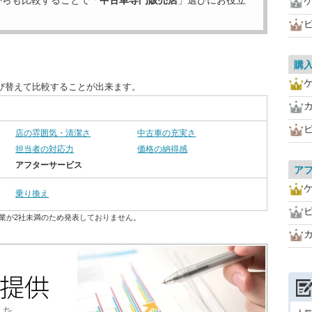
からも比較することで「
中古車専門販売店
」選びにお役立
購
び替えて比較することが出来ます。
店の雰囲気・清潔さ
中古車の充実さ
担当者の対応力
価格の納得感
アフターサービス
ア
乗り換え
業が2社未満のため発表しておりません。