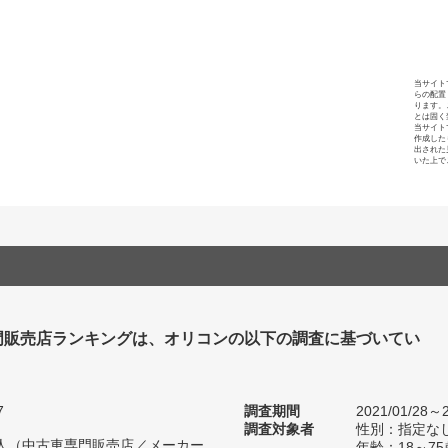
当サイト
らの配置
ります。
とは固く
当サイト
作成した
出された
いた上で
門販売店ランキングは、オリコンの以下の調査に基づいてい
7
調査期間
2021/01/28～2
調査対象者
性別：指定な
16人（中古車専門販売店／メーカー
年齢：18～75