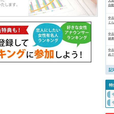
人気
自
中
く
中
納
中
め？
記
特