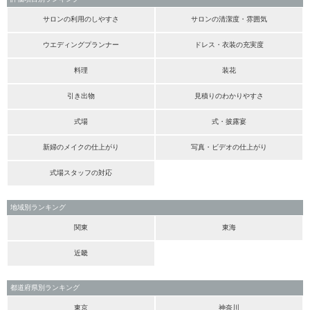
サロンの利用のしやすさ
サロンの清潔度・雰囲気
ウエディングプランナー
ドレス・衣装の充実度
料理
装花
引き出物
見積りのわかりやすさ
式場
式・披露宴
新婦のメイクの仕上がり
写真・ビデオの仕上がり
式場スタッフの対応
地域別ランキング
関東
東海
近畿
都道府県別ランキング
東京
神奈川