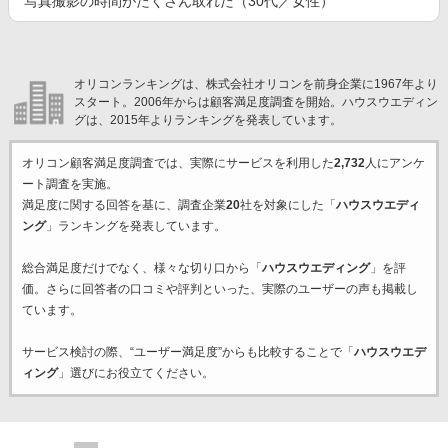
写真撮影の時間がたくさん取れた（30代／女性）
オリコンランキングは、株式会社オリコンを前身企業に1967年より
スタート。2006年からは顧客満足度調査を開始。ハウスウエディン
グは、2015年よりランキングを発表しています。
オリコン顧客満足度調査では、実際にサービスを利用した
2,732
人にアンケ
ート調査を実施。
満足度に関する回答を基に、調査企業
20
社を対象にした「
ハウスウエディ
ング
」ランキングを発表しています。
総合満足度だけでなく、様々な切り口から「
ハウスウエディング
」を評
価。さらに回答者の口コミや評判といった、実際のユーザーの声も掲載し
ています。
サービス検討の際、“ユーザー満足度”からも比較することで「
ハウスウエデ
ィング
」選びにお役立てください。