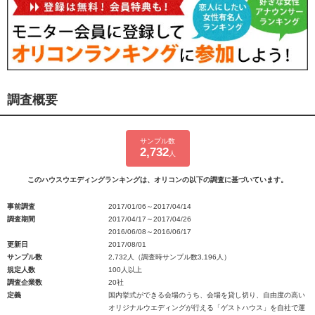
調査概要
サンプル数
2,732
人
このハウスウエディングランキングは、オリコンの以下の調査に基づいています。
事前調査
2017/01/06～2017/04/14
調査期間
2017/04/17～2017/04/26
2016/06/08～2016/06/17
更新日
2017/08/01
サンプル数
2,732人（調査時サンプル数3,196人）
規定人数
100人以上
調査企業数
20社
定義
国内挙式ができる会場のうち、会場を貸し切り、自由度の高い
オリジナルウエディングが行える「ゲストハウス」を自社で運