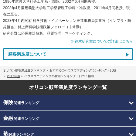
1996年筑波大学社会工学系・講師。2002年6月同助教授。
2008年4月慶應義塾大学理工学部管理工学科・准教授。2011年4月同教授、現
在に至る。
2023年4月内閣府 科学技術・イノベーション推進事務局参事官（インフラ・防
災担当）付上席科学技術政策フェロー（非常勤）
研究分野は応用統計解析、品質管理、マーケティング。
≫鈴木研究室についての詳細はこちら
顧客満足度について
オリコン顧客満足度ランキング
おすすめのハウスウエディングランキング・比較
2017年版
ハウスウエディングの愛知ランキング・口コミ情報
オリコン顧客満足度
ランキング一覧
保険
関連ランキング
金融
関連ランキング
塾
関連ランキング