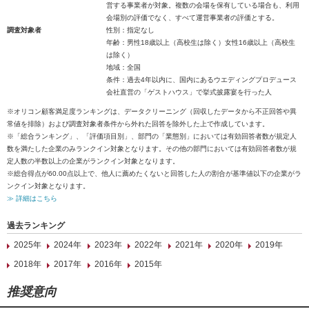
営する事業者が対象。複数の会場を保有している場合も、利用
会場別の評価でなく、すべて運営事業者の評価とする。
調査対象者
性別：指定なし
年齢：男性18歳以上（高校生は除く）女性16歳以上（高校生
は除く）
地域：全国
条件：過去4年以内に、国内にあるウエディングプロデュース
会社直営の「ゲストハウス」で挙式披露宴を行った人
※オリコン顧客満足度ランキングは、データクリーニング（回収したデータから不正回答や異
常値を排除）および調査対象者条件から外れた回答を除外した上で作成しています。
※「総合ランキング」、「評価項目別」、部門の「業態別」においては有効回答者数が規定人
数を満たした企業のみランクイン対象となります。その他の部門においては有効回答者数が規
定人数の半数以上の企業がランクイン対象となります。
※総合得点が60.00点以上で、他人に薦めたくないと回答した人の割合が基準値以下の企業がラ
ンクイン対象となります。
≫ 詳細はこちら
過去ランキング
2025年
2024年
2023年
2022年
2021年
2020年
2019年
2018年
2017年
2016年
2015年
推奨意向