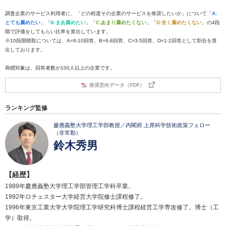
調査企業のサービス利用者に、「どの程度その企業のサービスを推奨したいか」について「
A:
とても薦めたい
」「
B:まあ薦めたい
」「
C:あまり薦めたくない
」「
D:全く薦めたくない
」の4段
階で評価をしてもらい比率を算出しています。
※10段階聴取については、A=9-10回答、B=6-8回答、C=3-5回答、D=1-2回答として割合を算
出しております。
商標対象は、回答者数が100人以上の企業です。
推奨意向データ（PDF）
ランキング監修
慶應義塾大学理工学部教授／内閣府 上席科学技術政策フェロー
（非常勤）
鈴木秀男
【経歴】
1989年慶應義塾大学理工学部管理工学科卒業。
1992年ロチェスター大学経営大学院修士課程修了。
1996年東京工業大学大学院理工学研究科博士課程経営工学専攻修了。博士（工
学）取得。