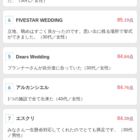
た、（30代／女性）
85
FIVESTAR WEDDING
.19
点
立地、眺めはすごく良かったのです。思い出に残る場所で挙式
ができました。（30代／女性）
84
Dears Wedding
.84
点
プランナーさんが自分達に合っていた（30代／女性）
アルカンシエル
84
.76
点
1つの施設で全て出来た（40代／女性）
エスクリ
84
.39
点
みなさん一生懸命対応してくれたのでとても満足です。（30代
／男性）