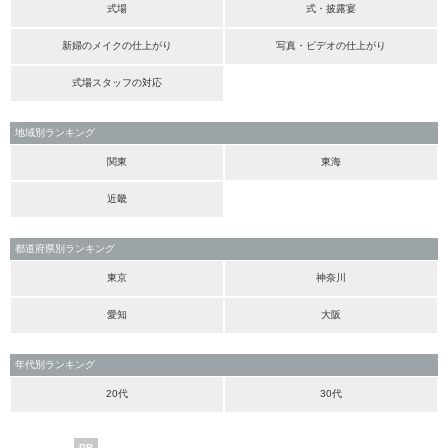
式場
式・披露宴
新婦のメイクの仕上がり
写真・ビデオの仕上がり
式場スタッフの対応
地域別ランキング
関東
東海
近畿
都道府県別ランキング
東京
神奈川
愛知
大阪
年代別ランキング
20代
30代
PR