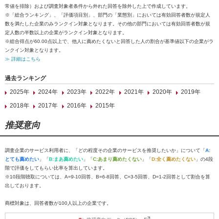
常値を排除）および調査対象者条件から外れた回答を除外した上で作成しています。
※「総合ランキング」、「評価項目別」、部門の「業態別」においては有効回答者数が規定人
数を満たした企業のみランクイン対象となります。その他の部門においては有効回答者数が規
定人数の半数以上の企業がランクイン対象となります。
※総合得点が60.00点以上で、他人に薦めたくないと回答した人の割合が基準値以下の企業がラ
ンクイン対象となります。
≫ 詳細はこちら
過去ランキング
2025年
2024年
2023年
2022年
2021年
2020年
2019年
2018年
2017年
2016年
2015年
推奨意向
調査企業のサービス利用者に、「どの程度その企業のサービスを推奨したいか」について「
A:
とても薦めたい
」「
B:まあ薦めたい
」「
C:あまり薦めたくない
」「
D:全く薦めたくない
」の4段
階で評価をしてもらい比率を算出しています。
※10段階聴取については、A=9-10回答、B=6-8回答、C=3-5回答、D=1-2回答として割合を算
出しております。
商標対象は、回答者数が100人以上の企業です。