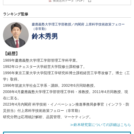
推奨意向データ（PDF）
ランキング監修
慶應義塾大学理工学部教授／内閣府 上席科学技術政策フェロー
（非常勤）
鈴木秀男
【経歴】
1989年慶應義塾大学理工学部管理工学科卒業。
1992年ロチェスター大学経営大学院修士課程修了。
1996年東京工業大学大学院理工学研究科博士課程経営工学専攻修了。博士（工
学）取得。
1996年筑波大学社会工学系・講師。2002年6月同助教授。
2008年4月慶應義塾大学理工学部管理工学科・准教授。2011年4月同教授、現
在に至る。
2023年4月内閣府 科学技術・イノベーション推進事務局参事官（インフラ・防
災担当）付上席科学技術政策フェロー（非常勤）
研究分野は応用統計解析、品質管理、マーケティング。
≫鈴木研究室についての詳細はこちら