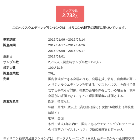
サンプル数
2,732
人
このハウスウエディングランキングは、オリコンの以下の調査に基づいています。
事前調査
2017/01/06～2017/04/14
調査期間
2017/04/17～2017/04/26
2016/06/08～2016/06/17
更新日
2017/08/01
サンプル数
2,732人（調査時サンプル数3,196人）
規定人数
100人以上
調査企業数
20社
定義
国内挙式ができる会場のうち、会場を貸し切り、自由度の高い
オリジナルウエディングが行える「ゲストハウス」を自社で運
営する事業者が対象。複数の会場を保有している場合も、利用
会場別の評価でなく、すべて運営事業者の評価とする。
調査対象者
性別：指定なし
年齢：男性18歳以上（高校生は除く）女性16歳以上（高校生
は除く）
地域：全国
条件：過去4年以内に、国内にあるウエディングプロデュース
会社直営の「ゲストハウス」で挙式披露宴を行った人
※オリコン顧客満足度ランキングは、データクリーニング（回収したデータから不正回答や異