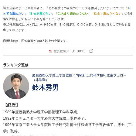
調査企業のサービス利用者に、「どの程度その企業のサービスを推奨したいか」について「
A:
とても薦めたい
」「
B:まあ薦めたい
」「
C:あまり薦めたくない
」「
D:全く薦めたくない
」の4段
階で評価をしてもらい比率を算出しています。
※10段階聴取については、A=9-10回答、B=6-8回答、C=3-5回答、D=1-2回答として割合を算
出しております。
商標対象は、回答者数が100人以上の企業です。
推奨意向データ（PDF）
ランキング監修
慶應義塾大学理工学部教授／内閣府 上席科学技術政策フェロー
（非常勤）
鈴木秀男
【経歴】
1989年慶應義塾大学理工学部管理工学科卒業。
1992年ロチェスター大学経営大学院修士課程修了。
1996年東京工業大学大学院理工学研究科博士課程経営工学専攻修了。博士（工
学）取得。