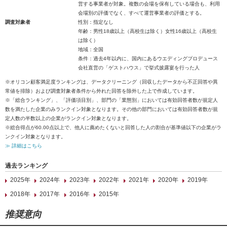
営する事業者が対象。複数の会場を保有している場合も、利用
会場別の評価でなく、すべて運営事業者の評価とする。
調査対象者
性別：指定なし
年齢：男性18歳以上（高校生は除く）女性16歳以上（高校生
は除く）
地域：全国
条件：過去4年以内に、国内にあるウエディングプロデュース
会社直営の「ゲストハウス」で挙式披露宴を行った人
※オリコン顧客満足度ランキングは、データクリーニング（回収したデータから不正回答や異
常値を排除）および調査対象者条件から外れた回答を除外した上で作成しています。
※「総合ランキング」、「評価項目別」、部門の「業態別」においては有効回答者数が規定人
数を満たした企業のみランクイン対象となります。その他の部門においては有効回答者数が規
定人数の半数以上の企業がランクイン対象となります。
※総合得点が60.00点以上で、他人に薦めたくないと回答した人の割合が基準値以下の企業がラ
ンクイン対象となります。
≫ 詳細はこちら
過去ランキング
2025年
2024年
2023年
2022年
2021年
2020年
2019年
2018年
2017年
2016年
2015年
推奨意向