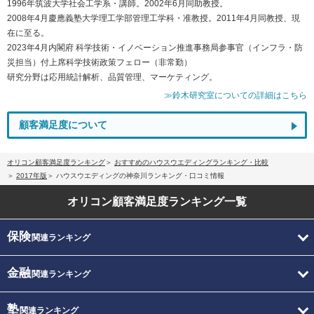
1996年筑波大学社会工学系・講師。2002年6月同助教授。
2008年4月慶應義塾大学理工学部管理工学科・准教授。2011年4月同教授、現
在に至る。
2023年4月内閣府 科学技術・イノベーション推進事務局参事官（インフラ・防
災担当）付上席科学技術政策フェロー（非常勤）
研究分野は応用統計解析、品質管理、マーケティング。
≫鈴木研究室についての詳細はこちら
顧客満足度について
オリコン顧客満足度ランキング
おすすめのハウスウエディングランキング・比較
2017年版
ハウスウエディングの神奈川ランキング・口コミ情報
オリコン顧客満足度
ランキング一覧
保険
関連ランキング
金融
関連ランキング
塾
関連ランキング