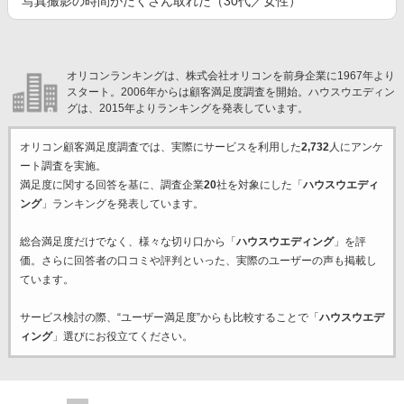
写真撮影の時間がたくさん取れた（30代／女性）
オリコンランキングは、株式会社オリコンを前身企業に1967年より
スタート。2006年からは顧客満足度調査を開始。ハウスウエディン
グは、2015年よりランキングを発表しています。
オリコン顧客満足度調査では、実際にサービスを利用した
2,732
人にアンケ
ート調査を実施。
満足度に関する回答を基に、調査企業
20
社を対象にした「
ハウスウエディ
ング
」ランキングを発表しています。
総合満足度だけでなく、様々な切り口から「
ハウスウエディング
」を評
価。さらに回答者の口コミや評判といった、実際のユーザーの声も掲載し
ています。
サービス検討の際、“ユーザー満足度”からも比較することで「
ハウスウエデ
ィング
」選びにお役立てください。