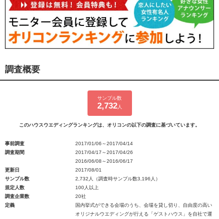
調査概要
サンプル数
2,732
人
このハウスウエディングランキングは、オリコンの以下の調査に基づいています。
事前調査
2017/01/06～2017/04/14
調査期間
2017/04/17～2017/04/26
2016/06/08～2016/06/17
更新日
2017/08/01
サンプル数
2,732人（調査時サンプル数3,196人）
規定人数
100人以上
調査企業数
20社
定義
国内挙式ができる会場のうち、会場を貸し切り、自由度の高い
オリジナルウエディングが行える「ゲストハウス」を自社で運