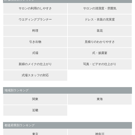
サロンの利用のしやすさ
サロンの清潔度・雰囲気
ウエディングプランナー
ドレス・衣装の充実度
料理
装花
引き出物
見積りのわかりやすさ
式場
式・披露宴
新婦のメイクの仕上がり
写真・ビデオの仕上がり
式場スタッフの対応
地域別ランキング
関東
東海
近畿
都道府県別ランキング
東京
神奈川