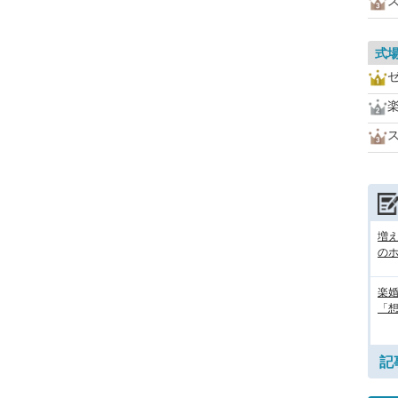
式
増
の
楽婚
「想
記