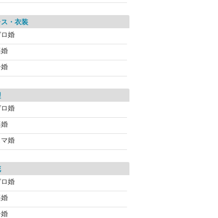
レス・衣装
ゼロ婚
楽婚
今婚
理
ゼロ婚
楽婚
スマ婚
花
ゼロ婚
楽婚
今婚