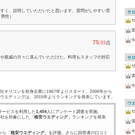
やすく、説明していただいたと思います。質問がしやすい雰
サ
／男性）
75
.33
点
達や親戚の方々に喜んでいただけた。料理もスタッフの対応
サ
オリコンを前身企業に1967年よりスタート。2006年から
ウエディングは、2015年よりランキングを発表しています。
ウ
サービスを利用した
1,454
人にアンケート調査を実施。
4
社を対象にした「
格安ウエディング
」ランキングを発表
から「
格安ウエディング
」を評価。さらに回答者の口コミ