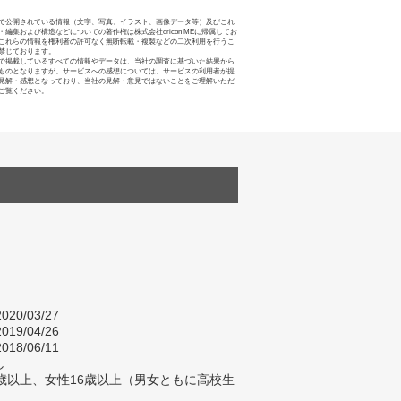
で公開されている情報（文字、写真、イラスト、画像データ等）及びこれ
・編集および構造などについての著作権は株式会社oricon MEに帰属してお
これらの情報を権利者の許可なく無断転載・複製などの二次利用を行うこ
禁じております。
で掲載しているすべての情報やデータは、当社の調査に基づいた結果から
ものとなりますが、サービスへの感想については、サービスの利用者が提
見解・感想となっており、当社の見解・意見ではないことをご理解いただ
ご覧ください。
020/03/27
019/04/26
018/06/11
し
歳以上、女性16歳以上（男女ともに高校生
）