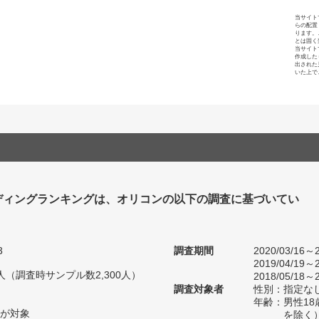
当サイト
らの配置
ります。
とは固く
当サイト
作成した
出された
いた上で
ディングランキングは、オリコンの以下の調査に基づいてい
3
調査期間
2020/03/16～2
2019/04/19～2
54人（調査時サンプル数2,300人）
2018/05/18～2
調査対象者
性別：指定な
年齢：男性18
が対象
を除く