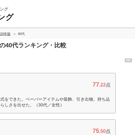
ング
ング
020年版
40代
グの40代ランキング・比較
PR
77
.22
点
く式をできた。ペーパーアイテムや装飾、引き出物。持ち込
らしさを出せた。（30代／女性）
75
.50
点