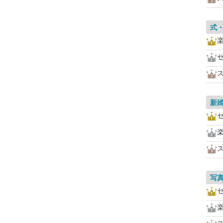
式
新
写