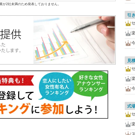
業が2社未満のため発表しておりません。
引
見
式