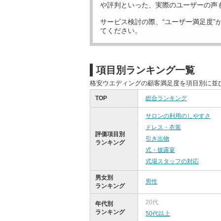
や評判といった、実際のユーザーの声
サービス検討の際、“ユーザー満足度”
てください。
項目別ランキング一覧
格安ウエディングの顧客満足度を項目別に並
TOP
総合ランキング
サロンの利用のしやすさ
ドレス・衣装
評価項目別
引き出物
ランキング
式・披露宴
式場スタッフの対応
男女別
男性
ランキング
20代
年代別
ランキング
50代以上