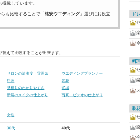
も掲載しています。
からも比較することで「
格安ウエディング
」選びにお役立
ド
び替えて比較することが出来ます。
料
サロンの清潔度・雰囲気
ウエディングプランナー
料理
装花
見積りのわかりやすさ
式場
新婦のメイクの仕上がり
写真・ビデオの仕上がり
装
女性
30代
40代