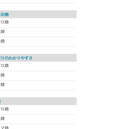
き出物
ゼロ婚
楽婚
今婚
積りのわかりやすさ
ゼロ婚
楽婚
今婚
場
ゼロ婚
楽婚
スマ婚