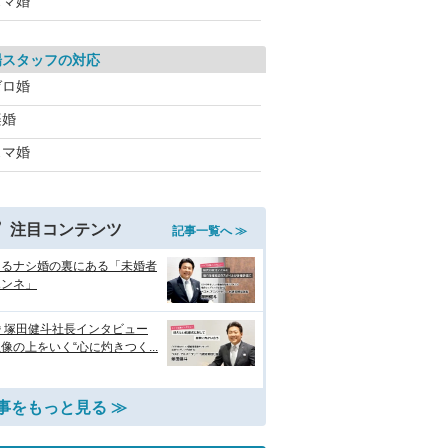
スマ婚
場スタッフの対応
ゼロ婚
楽婚
スマ婚
注目コンテンツ
記事一覧へ ≫
えるナシ婚の裏にある「未婚者
ホンネ」
 塚田健斗社長インタビュー
像の上をいく“心に灼きつく...
事をもっと見る ≫