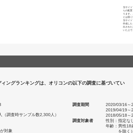
当サイト
らの配置
ります。
とは固く
当サイト
作成した
出された
いた上で
ディングランキングは、オリコンの以下の調査に基づいてい
3
調査期間
2020/03/16～2
2019/04/19～2
54人（調査時サンプル数2,300人）
2018/05/18～2
調査対象者
性別：指定な
年齢：男性18
が対象
を除く