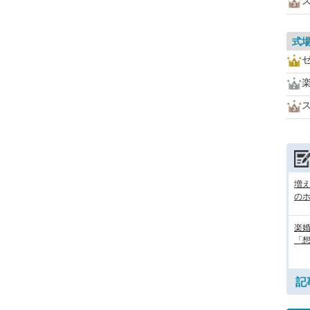
式
増
の
楽婚
「想
記