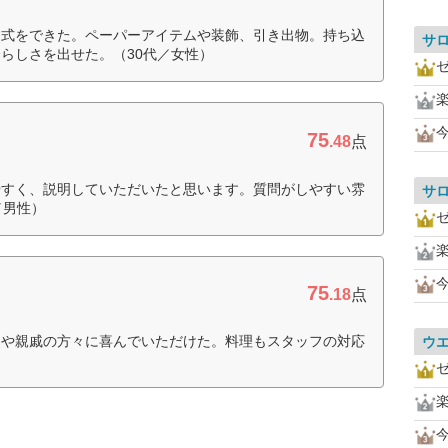
く式をできた。ペーパーアイテムや装飾、引き出物。持ち込
サ
らしさを出せた。（30代／女性）
75
.48
点
やすく、説明していただいたと思います。質問がしやすい雰
サ
／男性）
75
.18
点
達や親戚の方々に喜んでいただけた。料理もスタッフの対応
ウ