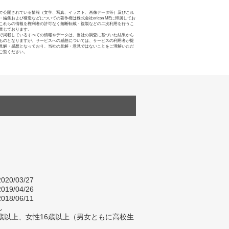
で公開されている情報（文字、写真、イラスト、画像データ等）及びこれ
・編集および構造などについての著作権は株式会社oricon MEに帰属してお
これらの情報を権利者の許可なく無断転載・複製などの二次利用を行うこ
禁じております。
で掲載しているすべての情報やデータは、当社の調査に基づいた結果から
ものとなりますが、サービスへの感想については、サービスの利用者が提
見解・感想となっており、当社の見解・意見ではないことをご理解いただ
ご覧ください。
020/03/27
019/04/26
018/06/11
し
歳以上、女性16歳以上（男女ともに高校生
）