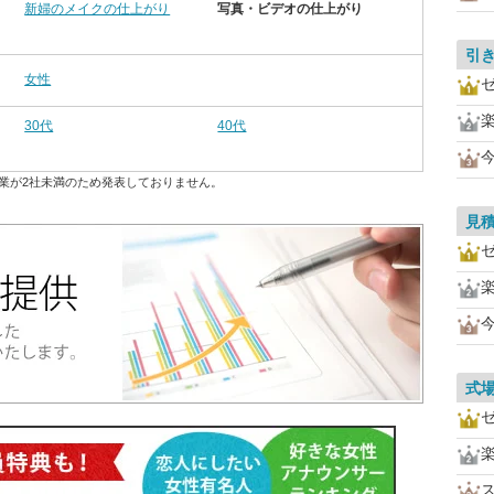
新婦のメイクの仕上がり
写真・ビデオの仕上がり
引
女性
30代
40代
業が2社未満のため発表しておりません。
見
式