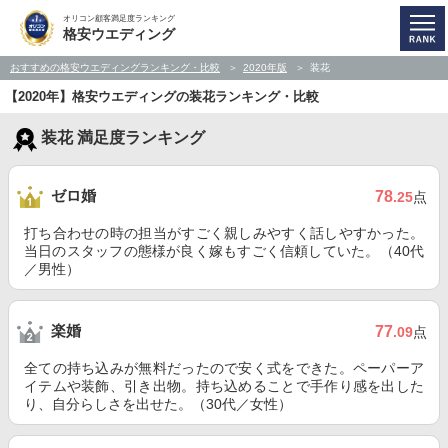
オリコン顧客満足度ランキング
格安ウエディング
おすすめの格安ウエディングランキング・比較
2020年版
装花
【2020年】格安ウエディングの装花ランキング・比較
装花 満足度ランキング
ゼロ婚
78
.25
点
打ち合わせの時の担当がすごく親しみやすく話しやすかった。
当日のスタッフの態様が良く嫁もすごく信頼していた。（40代
／男性）
楽婚
77
.09
点
全ての持ち込みが無料だったので安く式をできた。ペーパーア
イテムや装飾、引き出物。持ち込めることで手作り感を出した
り、自分らしさを出せた。（30代／女性）