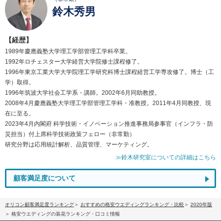
鈴木秀男
【経歴】
1989年慶應義塾大学理工学部管理工学科卒業。
1992年ロチェスター大学経営大学院修士課程修了。
1996年東京工業大学大学院理工学研究科博士課程経営工学専攻修了。博士（工
学）取得。
1996年筑波大学社会工学系・講師。2002年6月同助教授。
2008年4月慶應義塾大学理工学部管理工学科・准教授。2011年4月同教授、現
在に至る。
2023年4月内閣府 科学技術・イノベーション推進事務局参事官（インフラ・防
災担当）付上席科学技術政策フェロー（非常勤）
研究分野は応用統計解析、品質管理、マーケティング。
≫鈴木研究室についての詳細はこちら
顧客満足度について
オリコン顧客満足度ランキング
おすすめの格安ウエディングランキング・比較
2020年版
格安ウエディングの装花ランキング・口コミ情報