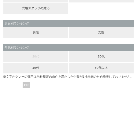
式場スタッフの対応
男女別ランキング
男性
女性
年代別ランキング
20代
30代
40代
50代以上
※文字がグレーの部門は当社規定の条件を満たした企業が2社未満のため発表しておりません。
PR