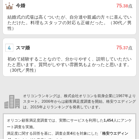
今婚
75
.38
点
結婚式の式場は高くついたが、自分達や親戚の方々に喜んでい
ただけた。料理もスタッフの対応も正確だった。（30代／男
性）
スマ婚
75
.37
点
初めて経験することなので、分かりやすく、説明していただい
たと思います。質問がしやすい雰囲気もよかったと思います。
（30代／男性）
オリコンランキングは、株式会社オリコンを前身企業に1967年より
スタート。2006年からは顧客満足度調査を開始。格安ウエディング
は、2015年よりランキングを発表しています。
オリコン顧客満足度調査では、実際にサービスを利用した
1,454
人にアンケ
ート調査を実施。
満足度に関する回答を基に、調査企業
4
社を対象にした「
格安ウエディン