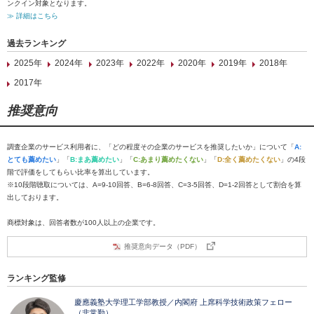
ンクイン対象となります。
≫ 詳細はこちら
過去ランキング
2025年
2024年
2023年
2022年
2020年
2019年
2018年
2017年
推奨意向
調査企業のサービス利用者に、「どの程度その企業のサービスを推奨したいか」について「
A:
とても薦めたい
」「
B:まあ薦めたい
」「
C:あまり薦めたくない
」「
D:全く薦めたくない
」の4段
階で評価をしてもらい比率を算出しています。
※10段階聴取については、A=9-10回答、B=6-8回答、C=3-5回答、D=1-2回答として割合を算
出しております。
商標対象は、回答者数が100人以上の企業です。
推奨意向データ（PDF）
ランキング監修
慶應義塾大学理工学部教授／内閣府 上席科学技術政策フェロー
（非常勤）