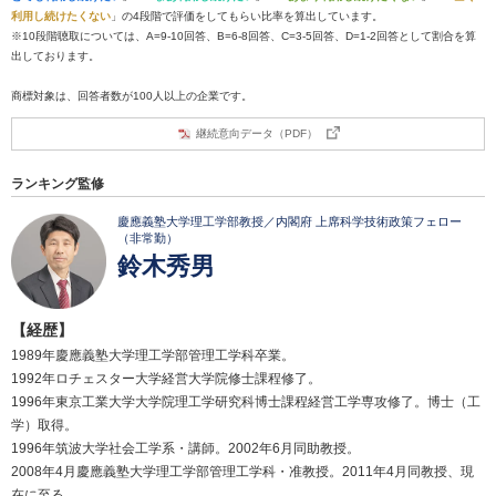
利用し続けたくない
」の4段階で評価をしてもらい比率を算出しています。
※10段階聴取については、A=9-10回答、B=6-8回答、C=3-5回答、D=1-2回答として割合を算
出しております。
商標対象は、回答者数が100人以上の企業です。
継続意向データ（PDF）
ランキング監修
慶應義塾大学理工学部教授／内閣府 上席科学技術政策フェロー
（非常勤）
鈴木秀男
【経歴】
1989年慶應義塾大学理工学部管理工学科卒業。
1992年ロチェスター大学経営大学院修士課程修了。
1996年東京工業大学大学院理工学研究科博士課程経営工学専攻修了。博士（工
学）取得。
1996年筑波大学社会工学系・講師。2002年6月同助教授。
2008年4月慶應義塾大学理工学部管理工学科・准教授。2011年4月同教授、現
在に至る。