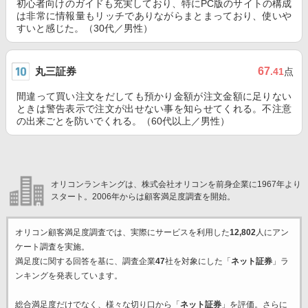
初心者向けのガイドも充実しており、特にPC版のサイトの構成
は非常に情報量もリッチでありながらまとまっており、使いや
すいと感じた。（30代／男性）
丸三証券
67
.41
点
間違って買い注文をだしても預かり金額が注文金額に足りない
ときは警告表示で注文が出せない事を知らせてくれる。不注意
の出来ごとを防いでくれる。（60代以上／男性）
オリコンランキングは、株式会社オリコンを前身企業に1967年より
スタート。2006年からは顧客満足度調査を開始。
オリコン顧客満足度調査では、実際にサービスを利用した
12,802
人にアン
ケート調査を実施。
満足度に関する回答を基に、調査企業
47
社を対象にした「
ネット証券
」ラ
ンキングを発表しています。
総合満足度だけでなく、様々な切り口から「
ネット証券
」を評価。さらに