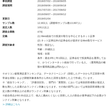
事前調査
2018/07/02～2018/09/05
調査期間
2018/09/06～2018/09/18
2017/07/20～2017/08/02
2016/09/07～2016/09/12
更新日
2019/01/04
サンプル数
12,802人（調査時サンプル数13,897人）
規定人数
100人以上
調査企業数
47社
定義
(1) Web経由での投資や取引を中心とするネット証券
(2) ネット証券以外の証券会社が提供するWeb取引サービス
調査対象者
性別：指定なし
年齢：20歳以上
地域：全国
条件：過去3年に年1回以上、証券会社で投資商品を運用してお
り、かつインターネット経由で行っている人。（運用商品の種
類や運用商品数は問わない）
※オリコン顧客満足度ランキングは、データクリーニング（回収したデータから不正回答や異
常値を排除）および調査対象者条件から外れた回答を除外した上で作成しています。
※「総合ランキング」、「評価項目別」、部門の「業態別」においては有効回答者数が規定人
数を満たした企業のみランクイン対象となります。その他の部門においては有効回答者数が規
定人数の半数以上の企業がランクイン対象となります。
※総合得点が60.00点以上で、他人に薦めたくないと回答した人の割合が基準値以下の企業がラ
ンクイン対象となります。
≫ 詳細はこちら