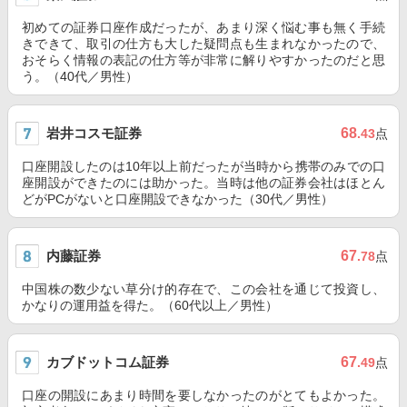
初めての証券口座作成だったが、あまり深く悩む事も無く手続
きできて、取引の仕方も大した疑問点も生まれなかったので、
おそらく情報の表記の仕方等が非常に解りやすかったのだと思
う。（40代／男性）
岩井コスモ証券
68
.43
点
口座開設したのは10年以上前だったが当時から携帯のみでの口
座開設ができたのには助かった。当時は他の証券会社はほとん
どがPCがないと口座開設できなかった（30代／男性）
内藤証券
67
.78
点
中国株の数少ない草分け的存在で、この会社を通じて投資し、
かなりの運用益を得た。（60代以上／男性）
カブドットコム証券
67
.49
点
口座の開設にあまり時間を要しなかったのがとてもよかった。