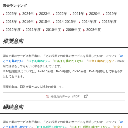
過去ランキング
2025年
2024年
2023年
2022年
2021年
2020年
2019年
2018年
2016年
2015年
2014-2015年
2014年度
2013年度
2012年度
2011年度
2010年度
2009年度
2008年度
推奨意向
調査企業のサービス利用者に、「どの程度その企業のサービスを推奨したいか」について「
A:
とても薦めたい
」「
B:まあ薦めたい
」「
C:あまり薦めたくない
」「
D:全く薦めたくない
」の4段
階で評価をしてもらい比率を算出しています。
※10段階聴取については、A=9-10回答、B=6-8回答、C=3-5回答、D=1-2回答として割合を算
出しております。
商標対象は、回答者数が100人以上の企業です。
推奨意向データ（PDF）
継続意向
調査企業のサービス利用者に、「どの程度その企業のサービスを継続したいか」について「
A:
とても利用し続けたい
」「
B:まあ利用し続けたい
」「
C:あまり利用し続けたくない
」「
D:全く