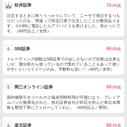
松井証券
70
.83
点
注文するときに時々うっかりしていて、ニーサで発注するつも
りだったのを、間違って特定口座で注文したことが数回ありま
す。その時に電話したらアドバイスを受けました。良かったで
す。（60代以上／女性）
SBI証券
69
.93
点
トレーディング経験はSBI証券でのみしかないので比較は出来な
いが、随分前から使っているので慣れていることもあって使い
やすいというイメージのみ。手数料も安い！（40代／女性）
岡三オンライン証券
69
.50
点
国内株取引きツールの２端末同時利用が可能になり、プレミア
ムバンが無償化された。他社証券会社が対応を拒んだ単位未満
株も懇切丁寧にフォローしてくれた。（60代以上／男性）
楽天証券
68
.55
点