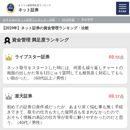
オリコン顧客満足度ランキング
ネット証券
おすすめのネット証券ランキング・比較
2019年版
資金管理
【2019年】ネット証券の資金管理ランキング・比較
資金管理 満足度ランキング
ライブスター証券
69
.55
点
ネット取引をスタートした時には、何度も繰り返しチャートの
画面の出しかた等を1日じゅう質問しても根気良く対応してもら
い助かった。（60代以上／男性）
楽天証券
69
.37
点
初めての証券口座作成だったが、あまり深く悩む事も無く手続
きできて、取引の仕方も大した疑問点も生まれなかったので、
おそらく情報の表記の仕方等が非常に解りやすかったのだと思
う。（40代／男性）