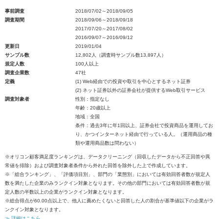
事前調査
2018/07/02～2018/09/05
調査期間
2018/09/06～2018/09/18
2017/07/20～2017/08/02
2016/09/07～2016/09/12
更新日
2019/01/04
サンプル数
12,802人（調査時サンプル数13,897人）
規定人数
100人以上
調査企業数
47社
定義
(1) Web経由での投資や取引を中心とするネット証券
(2) ネット証券以外の証券会社が提供するWeb取引サービス
調査対象者
性別：指定なし
年齢：20歳以上
地域：全国
条件：過去3年に年1回以上、証券会社で投資商品を運用してお
り、かつインターネット経由で行っている人。（運用商品の種
類や運用商品数は問わない）
※オリコン顧客満足度ランキングは、データクリーニング（回収したデータから不正回答や異
常値を排除）および調査対象者条件から外れた回答を除外した上で作成しています。
※「総合ランキング」、「評価項目別」、部門の「業態別」においては有効回答者数が規定人
数を満たした企業のみランクイン対象となります。その他の部門においては有効回答者数が規
定人数の半数以上の企業がランクイン対象となります。
※総合得点が60.00点以上で、他人に薦めたくないと回答した人の割合が基準値以下の企業がラ
ンクイン対象となります。
≫ 詳細はこちら