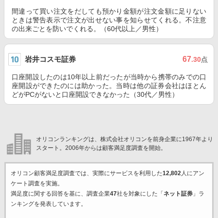
間違って買い注文をだしても預かり金額が注文金額に足りない
ときは警告表示で注文が出せない事を知らせてくれる。不注意
の出来ごとを防いでくれる。（60代以上／男性）
岩井コスモ証券
67
.30
点
口座開設したのは10年以上前だったが当時から携帯のみでの口
座開設ができたのには助かった。当時は他の証券会社はほとん
どがPCがないと口座開設できなかった（30代／男性）
オリコンランキングは、株式会社オリコンを前身企業に1967年より
スタート。2006年からは顧客満足度調査を開始。
オリコン顧客満足度調査では、実際にサービスを利用した
12,802
人にアン
ケート調査を実施。
満足度に関する回答を基に、調査企業
47
社を対象にした「
ネット証券
」ラ
ンキングを発表しています。