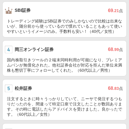
SBI証券
69
.21
点
トレーディング経験はSBI証券でのみしかないので比較は出来な
いが、随分前から使っているので慣れていることもあって使い
やすいというイメージのみ。手数料も安い！（40代／女性）
岡三オンライン証券
68
.99
点
国内株取引きツールの２端末同時利用が可能になり、プレミア
ムバンが無償化された。他社証券会社が対応を拒んだ単位未満
株も懇切丁寧にフォローしてくれた。（60代以上／男性）
松井証券
68
.83
点
注文するときに時々うっかりしていて、ニーサで発注するつも
りだったのを、間違って特定口座で注文したことが数回ありま
す。その時に電話したらアドバイスを受けました。良かったで
す。（60代以上／女性）