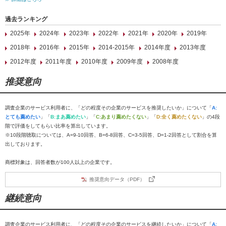
過去ランキング
2025年
2024年
2023年
2022年
2021年
2020年
2019年
2018年
2016年
2015年
2014-2015年
2014年度
2013年度
2012年度
2011年度
2010年度
2009年度
2008年度
推奨意向
調査企業のサービス利用者に、「どの程度その企業のサービスを推奨したいか」について「
A:
とても薦めたい
」「
B:まあ薦めたい
」「
C:あまり薦めたくない
」「
D:全く薦めたくない
」の4段
階で評価をしてもらい比率を算出しています。
※10段階聴取については、A=9-10回答、B=6-8回答、C=3-5回答、D=1-2回答として割合を算
出しております。
商標対象は、回答者数が100人以上の企業です。
推奨意向データ（PDF）
継続意向
調査企業のサービス利用者に、「どの程度その企業のサービスを継続したいか」について「
A: