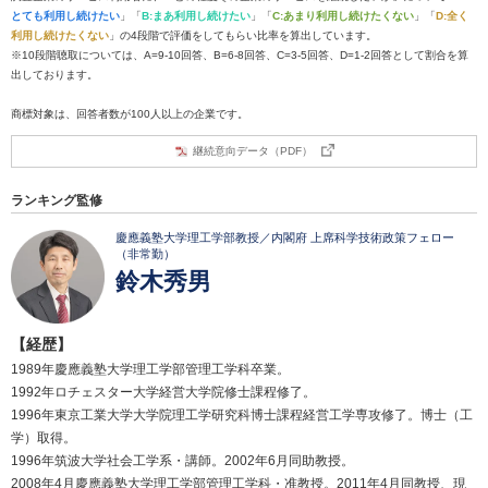
とても利用し続けたい
」「
B:まあ利用し続けたい
」「
C:あまり利用し続けたくない
」「
D:全く
利用し続けたくない
」の4段階で評価をしてもらい比率を算出しています。
※10段階聴取については、A=9-10回答、B=6-8回答、C=3-5回答、D=1-2回答として割合を算
出しております。
商標対象は、回答者数が100人以上の企業です。
継続意向データ（PDF）
ランキング監修
慶應義塾大学理工学部教授／内閣府 上席科学技術政策フェロー
（非常勤）
鈴木秀男
【経歴】
1989年慶應義塾大学理工学部管理工学科卒業。
1992年ロチェスター大学経営大学院修士課程修了。
1996年東京工業大学大学院理工学研究科博士課程経営工学専攻修了。博士（工
学）取得。
1996年筑波大学社会工学系・講師。2002年6月同助教授。
2008年4月慶應義塾大学理工学部管理工学科・准教授。2011年4月同教授、現