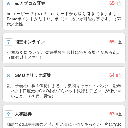
auカブコム証券
65
.4
点
auユーザーですので、auカードから取り引きできますし、
Pontaポイントがたまり、ポイント払いが可能な事です。（50
代／女性）
岡三オンライン
65
.1
点
少額取引について、売買手数料無料にできる場合がある点。
（60代以上／男性）
GMOクリック証券
64
.8
点
親・子会社の株主優待による、手数料キャッシュバック、証券
コネクト口座元のGMOあおぞらネット銀行もデビットが使いや
すいこと。（20代／男性）
大和証券
63
.0
点
郵送での口座開設のと時、申込書に不備があったが丁寧になお