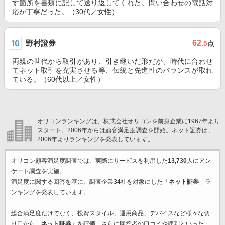
す箇所を書類に記して送り返してくれた。問い合わせの電話対
応が丁寧だった。（30代／女性）
野村證券
62
.5
点
両親の世代から取引があり、引き継いだ形だが、時代に合わせ
てネット取引を充実させる等、伝統と先進性のバランスが取れ
ている。（60代以上／女性）
オリコンランキングは、株式会社オリコンを前身企業に1967年より
スタート。2006年からは顧客満足度調査を開始。ネット証券は、
2006年よりランキングを発表しています。
オリコン顧客満足度調査では、実際にサービスを利用した
13,730
人にアン
ケート調査を実施。
満足度に関する回答を基に、調査企業
34
社を対象にした「
ネット証券
」ラ
ンキングを発表しています。
総合満足度だけでなく、投資スタイル、運用商品、デバイスなど様々な切
り口から「
ネット証券
」を評価。さらに回答者の口コミや評判といった、