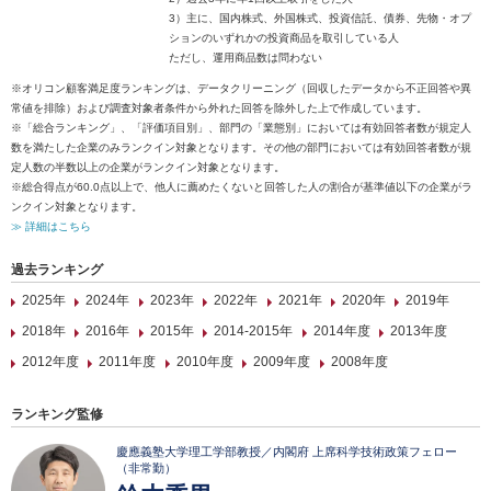
3）主に、国内株式、外国株式、投資信託、債券、先物・オプ
ションのいずれかの投資商品を取引している人
ただし、運用商品数は問わない
※オリコン顧客満足度ランキングは、データクリーニング（回収したデータから不正回答や異
常値を排除）および調査対象者条件から外れた回答を除外した上で作成しています。
※「総合ランキング」、「評価項目別」、部門の「業態別」においては有効回答者数が規定人
数を満たした企業のみランクイン対象となります。その他の部門においては有効回答者数が規
定人数の半数以上の企業がランクイン対象となります。
※総合得点が60.0点以上で、他人に薦めたくないと回答した人の割合が基準値以下の企業がラ
ンクイン対象となります。
≫ 詳細はこちら
過去ランキング
2025年
2024年
2023年
2022年
2021年
2020年
2019年
2018年
2016年
2015年
2014-2015年
2014年度
2013年度
2012年度
2011年度
2010年度
2009年度
2008年度
ランキング監修
慶應義塾大学理工学部教授／内閣府 上席科学技術政策フェロー
（非常勤）