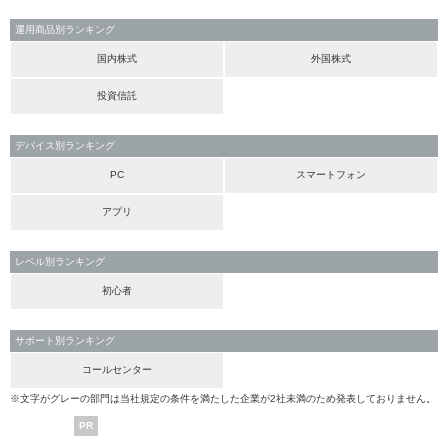
運用商品別ランキング
国内株式
外国株式
投資信託
デバイス別ランキング
PC
スマートフォン
アプリ
レベル別ランキング
初心者
サポート別ランキング
コールセンター
※文字がグレーの部門は当社規定の条件を満たした企業が2社未満のため発表しておりません。
PR