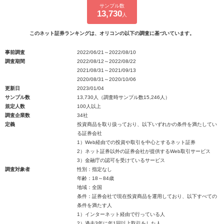
サンプル数
13,730
人
このネット証券ランキングは、オリコンの以下の調査に基づいています。
事前調査
2022/06/21～2022/08/10
調査期間
2022/08/12～2022/08/22
2021/08/31～2021/09/13
2020/08/31～2020/10/06
更新日
2023/01/04
サンプル数
13,730人（調査時サンプル数15,246人）
規定人数
100人以上
調査企業数
34社
定義
投資商品を取り扱っており、以下いずれかの条件を満たしてい
る証券会社
1）Web経由での投資や取引を中心とするネット証券
2）ネット証券以外の証券会社が提供するWeb取引サービス
3）金融庁の認可を受けているサービス
調査対象者
性別：指定なし
年齢：18～84歳
地域：全国
条件：証券会社で現在投資商品を運用しており、以下すべての
条件を満たす人
1）インターネット経由で行っている人
2）過去3年に年1回以上取引をした人