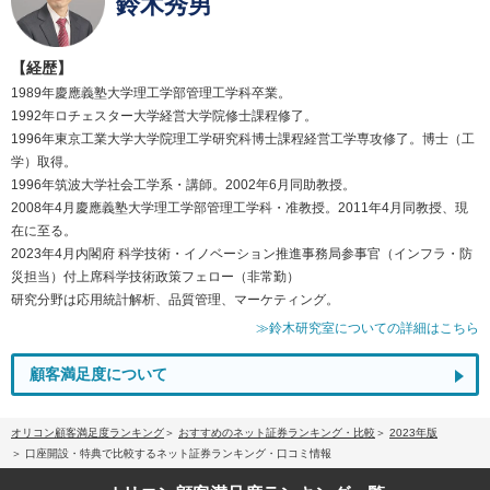
鈴木秀男
【経歴】
1989年慶應義塾大学理工学部管理工学科卒業。
1992年ロチェスター大学経営大学院修士課程修了。
1996年東京工業大学大学院理工学研究科博士課程経営工学専攻修了。博士（工
学）取得。
1996年筑波大学社会工学系・講師。2002年6月同助教授。
2008年4月慶應義塾大学理工学部管理工学科・准教授。2011年4月同教授、現
在に至る。
2023年4月内閣府 科学技術・イノベーション推進事務局参事官（インフラ・防
災担当）付上席科学技術政策フェロー（非常勤）
研究分野は応用統計解析、品質管理、マーケティング。
≫鈴木研究室についての詳細はこちら
顧客満足度について
オリコン顧客満足度ランキング
おすすめのネット証券ランキング・比較
2023年版
口座開設・特典で比較するネット証券ランキング・口コミ情報