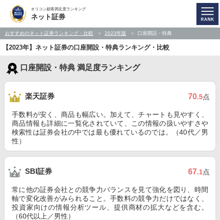
オリコン顧客満足度ランキング
ネット証券
おすすめのネット証券ランキング・比較
2023年版
口座開設・特典
【2023年】ネット証券の口座開設・特典ランキング・比較
口座開設・特典 満足度ランキング
楽天証券
70
.5
点
手数料が安く、商品も幅広い。加えて、チャートも見やすく、
商品情報も詳細に一覧化されていて、この情報の扱いやすさや
検索性は証券会社の中では最も優れているのでは。（40代／男
性）
SBI証券
67
.1
点
常に他の証券会社との競争力バランスを見て強化を図り、時間
軸で変化改善がみられること。手数料の競争力だけではなく、
投資家向けの情報分析ツール、提供商材の拡大などを含む。
（60代以上／男性）