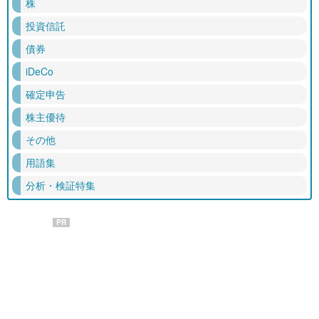
株
投資信託
債券
iDeCo
確定申告
株主優待
その他
用語集
分析・検証特集
PR