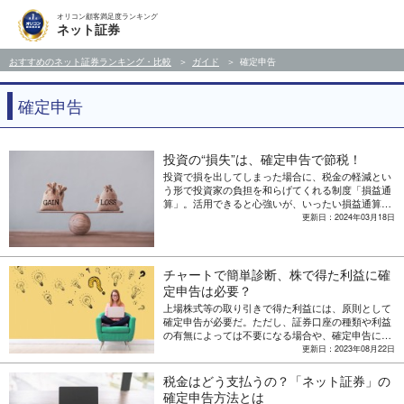
オリコン顧客満足度ランキング
ネット証券
おすすめのネット証券ランキング・比較
ガイド
確定申告
確定申告
投資の“損失”は、確定申告で節税！
投資で損を出してしまった場合に、税金の軽減とい
う形で投資家の負担を和らげてくれる制度「損益通
算」。活用できると心強いが、いったい損益通算と
はどのような制度なのか、そして申請するときの注
更新日：2024年03月18日
意点とは？ 損益通算の仕組みを解説する。
チャートで簡単診断、株で得た利益に確
定申告は必要？
上場株式等の取り引きで得た利益には、原則として
確定申告が必要だ。ただし、証券口座の種類や利益
の有無によっては不要になる場合や、確定申告によ
って損失が出ていなくても還付金を受け取れる場合
更新日：2023年08月22日
など、上場株式等で得た損益の確定申告には、さま
ざまなケースがある。ここでは、確定申告が必要な
税金はどう支払うの？「ネット証券」の
ケースと不要なケース、そして不要な場合でも申告
確定申告方法とは
した方がいいケースについて紹介。