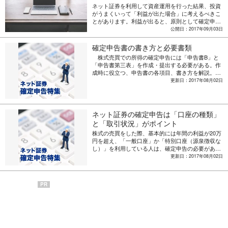
ネット証券を利用して資産運用を行った結果、投資
がうまくいって「利益が出た場合」に考えるべきこ
とがあります。利益が出ると、原則として確定申告
をする必要がありますが、「特定口座」を利用する
公開日：2017年09月03日
とその手間を省くことができます。ここでは口座の
種類と取引状況によって異なる、確定申告の要・不
確定申告書の書き方と必要書類
要についてご紹介します。
株式売買での所得の確定申告には「申告書B」と
「申告書第三表」を作成・提出する必要がある。作
成時に役立つ、申告書の各項目、書き方を解説。さ
らに取引口座、取引状況によって必要書類が異なる
更新日：2017年08月02日
ため、併せて確認しよう。
ネット証券の確定申告は「口座の種類」
と「取引状況」がポイント
株式の売買をした際、基本的には年間の利益が20万
円を超え、「一般口座」か「特別口座（源泉徴収な
し）」を利用している人は、確定申告の必要があ
る。利益が出た場合はもちろん、損失の場合の「譲
更新日：2017年08月02日
渡損失の繰越控除制度」とは？ 取引口座、状況によ
り異なる確定申告のポイントを把握しよう。
PR