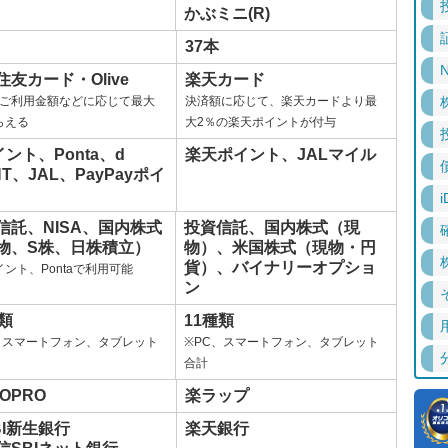
かぶミニ(R)
37本
N
住友カード・Olive
楽天カード
ご利用金額などに応じて最大
決済額に応じて、楽天カードより最
らえる
大2％の楽天ポイントが付与
イント、Ponta、d
楽天ポイント、JALマイル
NT、JAL、PayPayポイ
i
信託、NISA、国内株式
投資信託、国内株式（現
物、S株、日株積立）
物）、米国株式（現物・円
貨）、バイナリーオプショ
イント、Pontaで利用可能
ン
種類
11種類
、スマートフォン、タブレット
※PC、スマートフォン、タブレット
合計
OPRO
楽ラップ
BI新生銀行
楽天銀行