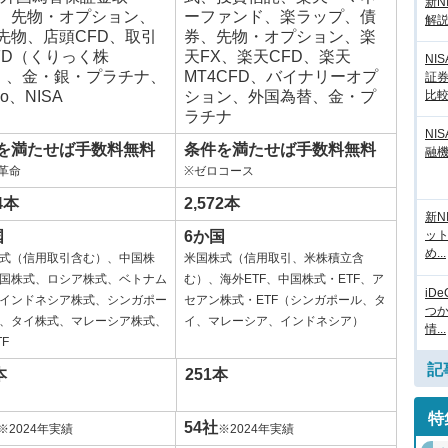
新N
、先物・オプション、
ーファンド、楽ラップ、債
解
先物、店頭CFD、取引
券、先物・オプション、楽
FD（くりっく株
天FX、楽天CFD、楽天
NI
5）、金・銀・プラチナ、
MT4CFD、バイナリーオプ
証
Co、NISA
ション、外国為替、金・プ
比
ラチナ
NI
を満たせば手数料無料
条件を満たせば手数料無料
融
革命
※ゼロコース
04本
2,572本
新N
国
6か国
ッ
め...
式（信用取引含む）、中国株
米国株式（信用取引、米株積立含
国株式、ロシア株式、ベトナム
む）、海外ETF、中国株式・ETF、ア
iD
インドネシア株式、シンガポー
セアン株式・ETF（シンガポール、タ
つ
、タイ株式、マレーシア株式、
イ、マレーシア、インドネシア）
情...
F
記
本
251本
特
54社
※2024年実績
※2024年実績