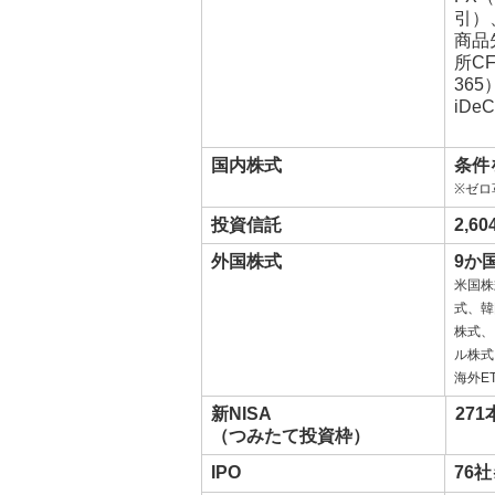
引）
商品
所C
36
iDe
国内株式
条件
※ゼロ
投資信託
2,6
外国株式
9か
米国株
式、韓
株式、
ル株式
海外ET
新NISA
271
（つみたて投資枠）
IPO
76社