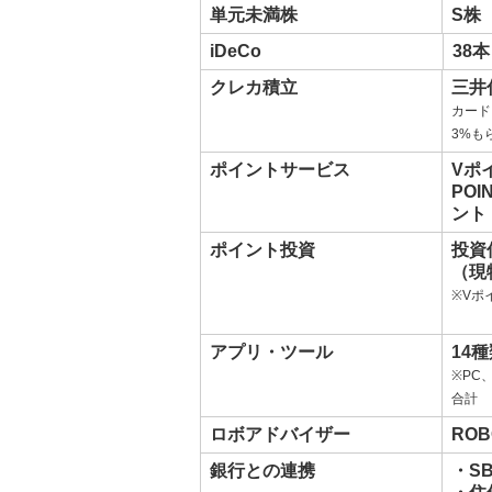
単元未満株
S株
iDeCo
38本
クレカ積立
三井
カード
3%も
ポイントサービス
Vポ
POI
ント
ポイント投資
投資
（現
※Vポ
アプリ・ツール
14
※PC
合計
ロボアドバイザー
ROB
銀行との連携
・S