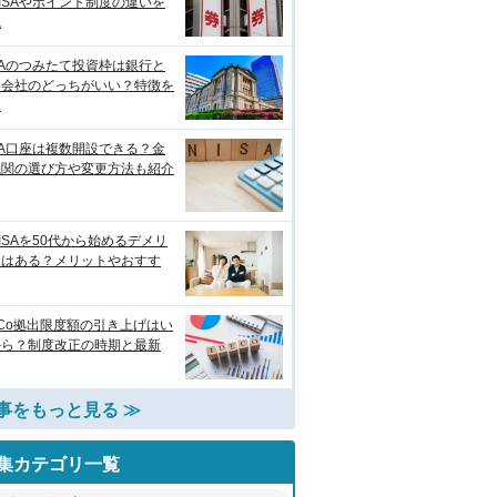
ISAやポイント制度の違いを
説
SAのつみたて投資枠は銀行と
券会社のどっちがいい？特徴を
較
SA口座は複数開設できる？金
機関の選び方や変更方法も紹介
ISAを50代から始めるデメリ
トはある？メリットやおすす
eCo拠出限度額の引き上げはい
から？制度改正の時期と最新
事をもっと見る ≫
集カテゴリ一覧