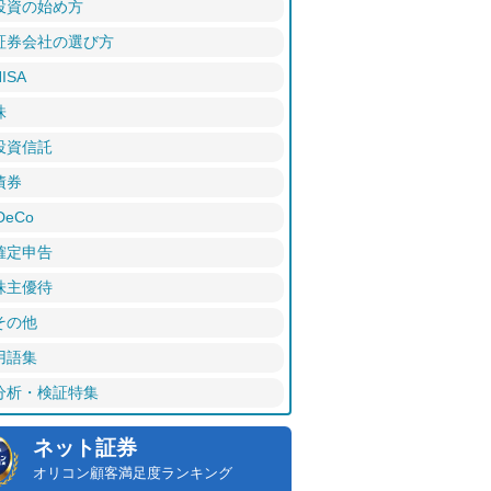
投資の始め方
証券会社の選び方
ISA
株
投資信託
債券
DeCo
確定申告
株主優待
その他
用語集
分析・検証特集
ネット証券
オリコン顧客満足度ランキング