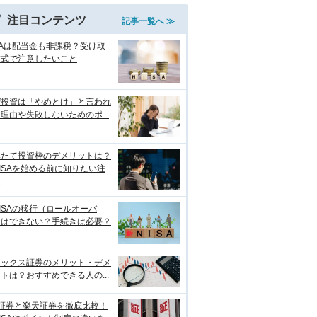
注目コンテンツ
記事一覧へ ≫
SAは配当金も非課税？受け取
方式で注意したいこと
ぜ投資は「やめとけ」と言われ
理由や失敗しないためのポ...
みたて投資枠のデメリットは？
ISAを始める前に知りたい注
点
ISAの移行（ロールオーバ
）はできない？手続きは必要？
ネックス証券のメリット・デメ
トは？おすすめできる人の...
I証券と楽天証券を徹底比較！