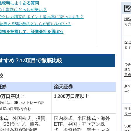
の比較時によくある質問
券の手数料はどっちが安い？
券でクレカ積立のポイント還元率に違いはある？
NI
証券とSBI証券のどちらが使いやすい？
り
の特徴を把握して、証券会社を選ぼう
な
る？
すすめ？17項目で徹底比較
つ
新N
意
較
証券
楽天証券
新N
ー
00万口座以上
1,200万口座以上
数には、SBIネオトレード証
マ
OLIOの口座数を含む
リッ
株式、外国株式、投資
国内株式、米国株式・海外
、SBIラップ、債券、
ETF、中国・アセアン株
SB
（外国為替保証金取
式、投資信託、楽天・マネ