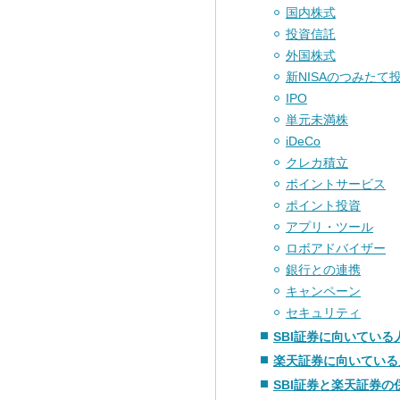
国内株式
投資信託
外国株式
新NISAのつみたて
IPO
単元未満株
iDeCo
クレカ積立
ポイントサービス
ポイント投資
アプリ・ツール
ロボアドバイザー
銀行との連携
キャンペーン
セキュリティ
SBI証券に向いている
楽天証券に向いている
SBI証券と楽天証券