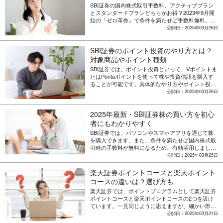
SBI証券の国内株式取引手数料、アクティブプラン
とスタンダードプランどちらがお得？2023年9月開
始の「ゼロ革命」で条件を満たせば手数料無料。自
分の投資スタイルに合った取引プランの選び方と注
公開日：2025年03月26日
意点を解説します。
SBI証券のポイント投資のやり方とは？
対象商品やポイント種類
SBI証券では、ポイント投資といって、Vポイントま
たはPontaポイントを使って株や投資信託を購入す
ることが可能です。具体的なやり方やポイント投資
のメリット・デメリットと共に解説します。
公開日：2025年03月26日
2025年最新・SBI証券株の買い方を初心
者にもわかりやすく
SBI証券では、パソコンやスマホアプリを通じて株
を購入できます。また、条件を満たせば国内株式取
引時の手数料が無料になるため、有効活用しましょ
う。この文章では口座開設や株の購入方法について
公開日：2025年03月25日
解説します。
楽天証券ポイントコースと楽天ポイント
コースの違いは？選び方も
楽天証券では、ポイントプログラムとして楽天証券
ポイントコースと楽天ポイントコースの2つを設け
ています。一見同じように思えますが、細かい部分
ではかなり異なるため、メリット・デメリットを中
公開日：2025年03月21日
心に解説します。