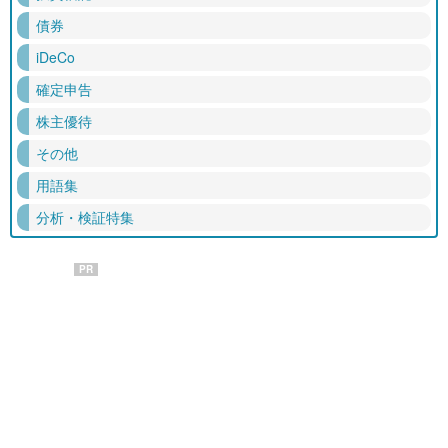
債券
iDeCo
確定申告
株主優待
その他
用語集
分析・検証特集
PR