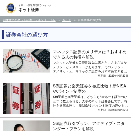
オリコン顧客満足度ランキング
ネット証券
おすすめのネット証券ランキング・比較
ガイド
証券会社の選び方
証券会社の選び方
マネックス証券のメリデメは？おすすめ
できる人の特徴を解説
マネックス証券を口座開設先に選ぶと、さまざまな
メリットとデメリットがあります。そのメリット・
デメリットと、マネックス証券をおすすめできる人
の特徴を解説します。
更新日：2025年10月23日
SBI証券と楽天証券を徹底比較！新NISA
やポイント制度の
SBI証券と楽天証券は、どちらも5大ネット証券のひ
とつに数えられる、大手のネット証券会社です。両
社を徹底比較し、新NISAやポイント制度の違いを解
説します。
更新日：2025年10月22日
SBI証券取引プラン、アクティブ・スタ
ンダートプランを解説