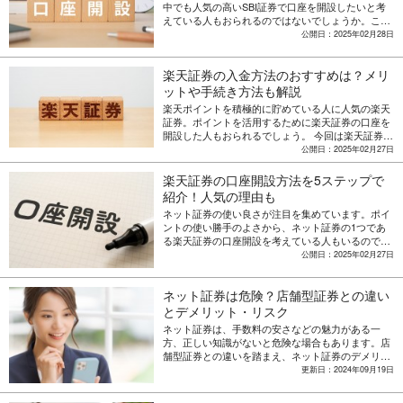
中でも人気の高いSBI証券で口座を開設したいと考
えている人もおられるのではないでしょうか。この
記事ではSBI証券の口座開設方法の流れを解説する
公開日：2025年02月28日
とともに、SBI証券がおすすめな理由について紹介
します。
楽天証券の入金方法のおすすめは？メリ
ットや手続き方法も解説
楽天ポイントを積極的に貯めている人に人気の楽天
証券。ポイントを活用するために楽天証券の口座を
開設した人もおられるでしょう。 今回は楽天証券の
口座への入金方法について解説するとともに、おす
公開日：2025年02月27日
すめの入金方法やよくある質問について紹介しま
す。
楽天証券の口座開設方法を5ステップで
紹介！人気の理由も
ネット証券の使い良さが注目を集めています。ポイ
ントの使い勝手のよさから、ネット証券の1つであ
る楽天証券の口座開設を考えている人もいるのでは
ないでしょうか。今回は楽天証券の口座開設の方法
公開日：2025年02月27日
や楽天証券に向いている人について解説します。
ネット証券は危険？店舗型証券との違い
とデメリット・リスク
ネット証券は、手数料の安さなどの魅力がある一
方、正しい知識がないと危険な場合もあります。店
舗型証券との違いを踏まえ、ネット証券のデメリッ
トやリスクを解説します。
更新日：2024年09月19日