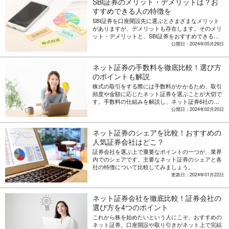
SBI証券のメリット・デメリットは？お
すすめできる人の特徴を
SBI証券を口座開設先に選ぶとさまざまなメリット
がありますが、デメリットも存在します。そのメリ
ット・デメリットと、SBI証券をおすすめできる人
の特徴を解説します。
公開日：2024年05月29日
ネット証券の手数料を徹底比較！選び方
のポイントも解説
株式の取引をする際には手数料がかかるため、取引
頻度や金額に応じたネット証券を選ぶことが大切で
す。手数料の仕組みを解説し、ネット証券6社の手
数料を徹底比較します。
公開日：2024年02月20日
ネット証券のシェアを比較！おすすめの
人気証券会社はどこ？
証券会社を選ぶ上で重要なポイントの一つが、業界
内でのシェアです。主要なネット証券のシェアと各
社の特徴について比較してみましょう。
更新日：2024年01月22日
ネット証券会社を徹底比較！証券会社の
選び方を4つのポイント
これから株を始めたいという人にこそ、おすすめの
ネット証券。口座開設や取り引きがネット上で完結