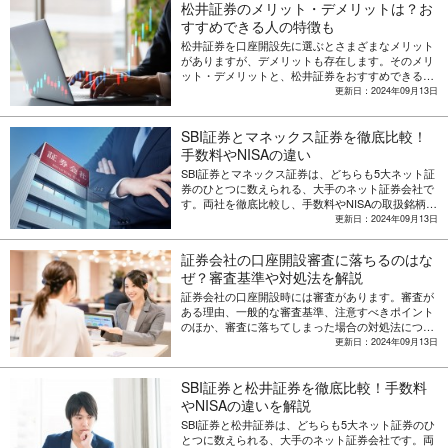
松井証券のメリット・デメリットは？お
すすめできる人の特徴も
松井証券を口座開設先に選ぶとさまざまなメリット
がありますが、デメリットも存在します。そのメリ
ット・デメリットと、松井証券をおすすめできる人
の特徴を解説します。
更新日：2024年09月13日
SBI証券とマネックス証券を徹底比較！
手数料やNISAの違い
SBI証券とマネックス証券は、どちらも5大ネット証
券のひとつに数えられる、大手のネット証券会社で
す。両社を徹底比較し、手数料やNISAの取扱銘柄数
の違いを解説します。
更新日：2024年09月13日
証券会社の口座開設審査に落ちるのはな
ぜ？審査基準や対処法を解説
証券会社の口座開設時には審査があります。審査が
ある理由、一般的な審査基準、注意すべきポイント
のほか、審査に落ちてしまった場合の対処法につい
ても解説します。
更新日：2024年09月13日
SBI証券と松井証券を徹底比較！手数料
やNISAの違いを解説
SBI証券と松井証券は、どちらも5大ネット証券のひ
とつに数えられる、大手のネット証券会社です。両