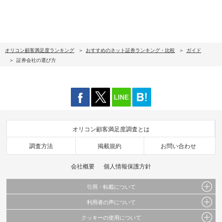
オリコン顧客満足度ランキング
おすすめのネット証券ランキング・比較
ガイド
証券会社の選び方
オリコン顧客満足度調査とは
調査方法
掲載規約
お問い合わせ
会社概要
個人情報保護方針
引用・転載について
利用者の声について
当サイトで公開されている情報（文字、写真、イラスト、画像データ等）及びこれらの配
置・編集および構造などについての著作権は株式会社oricon MEに帰属しております。
クッキーの使用について
当サイトに掲載している内容はすべてサービスの利用者が提出された見解・感想です。
これらの情報を権利者の許可なく無断転載・複製などの二次利用を行うことは固く禁じて