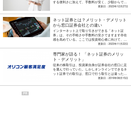
する便利さに加えて、手数料が安く、少額からでも
始めやすいのが特長だ。一方で、対面でのサポート
更新日：2023年12月27日
が付く店舗型の証券とは異なり、全て自分で情報収
集して判断する必要がある。そのため、投資初心者
ネット証券とは？メリット・デメリット
にとってはおトクに利用でき、自分が必要なサポー
トが手に入る証券会社を選ぶのが大事になる。ここ
から窓口証券会社との違い
では、ネット証券を選ぶにあたって比較するべきポ
インターネット上で取り引きができる「ネット証
イントを紹介する。
券」は、その手軽さや手数料の安さでますます存在
感を高めている。ここでは投資初心者に向けて、ネ
ット証券のメリット・デメリットの紹介とともに、
更新日：2023年11月22日
自分に合っているのはどちらなのかを選ぶための基
準を解説する。また、一口に投資といっても「株
専門家が語る！ 「ネット証券のメリッ
式」「FX」「ETF」「先物」……などと商品はさま
ト・デメリット」
ざま。そこで、ネット証券で主に取り扱われる商品
従来の株取引は、投資家自身が証券会社の窓口に足
の特徴を簡単に紹介。特徴を知って、自分に合った
を運んで行っていた。しかしオンラインでできるネ
投資商品を探そう。
ット証券での取引は、窓口で行う取引とは違ったメ
リットとデメリットがある。ファイナンシャルプラ
更新日：2019年08月15日
ンナーの大竹のり子さんがネット証券について解説
する。
PR