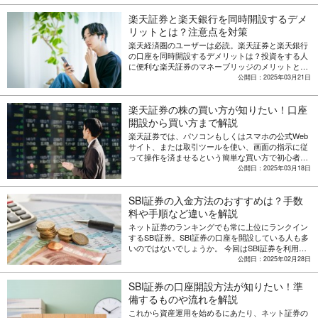
楽天証券と楽天銀行を同時開設するデメ
リットとは？注意点を対策
楽天経済圏のユーザーは必読。楽天証券と楽天銀行
の口座を同時開設するデメリットは？投資をする人
に便利な楽天証券のマネーブリッジのメリットとデ
メリット、どんな人に適しているかを解説します。
公開日：2025年03月21日
楽天証券の株の買い方が知りたい！口座
開設から買い方まで解説
楽天証券では、パソコンもしくはスマホの公式Web
サイト、または取引ツールを使い、画面の指示に従
って操作を済ませるという簡単な買い方で初心者で
も株取引ができます。具体的な操作方法や銘柄の選
公開日：2025年03月18日
び方を解説します。
SBI証券の入金方法のおすすめは？手数
料や手順など違いを解説
ネット証券のランキングでも常に上位にランクイン
するSBI証券。SBI証券の口座を開設している人も多
いのではないでしょうか。 今回はSBI証券を利用す
る際におすすめの入金方法やその理由について解説
公開日：2025年02月28日
します。
SBI証券の口座開設方法が知りたい！準
備するものや流れを解説
これから資産運用を始めるにあたり、ネット証券の