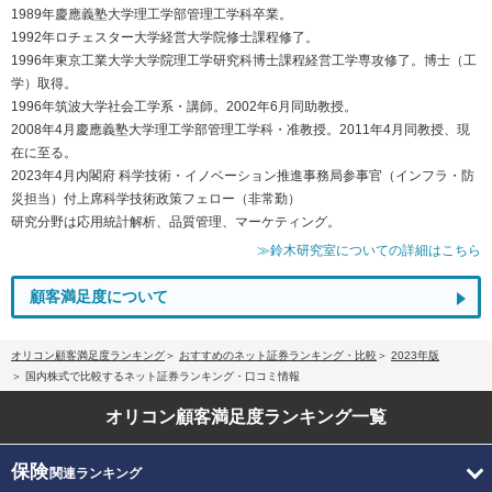
1989年慶應義塾大学理工学部管理工学科卒業。
1992年ロチェスター大学経営大学院修士課程修了。
1996年東京工業大学大学院理工学研究科博士課程経営工学専攻修了。博士（工
学）取得。
1996年筑波大学社会工学系・講師。2002年6月同助教授。
2008年4月慶應義塾大学理工学部管理工学科・准教授。2011年4月同教授、現
在に至る。
2023年4月内閣府 科学技術・イノベーション推進事務局参事官（インフラ・防
災担当）付上席科学技術政策フェロー（非常勤）
研究分野は応用統計解析、品質管理、マーケティング。
≫鈴木研究室についての詳細はこちら
顧客満足度について
オリコン顧客満足度ランキング
おすすめのネット証券ランキング・比較
2023年版
国内株式で比較するネット証券ランキング・口コミ情報
オリコン顧客満足度
ランキング一覧
保険
関連ランキング