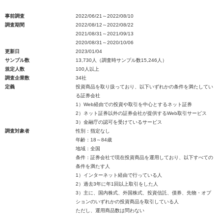
事前調査
2022/06/21～2022/08/10
調査期間
2022/08/12～2022/08/22
2021/08/31～2021/09/13
2020/08/31～2020/10/06
更新日
2023/01/04
サンプル数
13,730人（調査時サンプル数15,246人）
規定人数
100人以上
調査企業数
34社
定義
投資商品を取り扱っており、以下いずれかの条件を満たしてい
る証券会社
1）Web経由での投資や取引を中心とするネット証券
2）ネット証券以外の証券会社が提供するWeb取引サービス
3）金融庁の認可を受けているサービス
調査対象者
性別：指定なし
年齢：18～84歳
地域：全国
条件：証券会社で現在投資商品を運用しており、以下すべての
条件を満たす人
1）インターネット経由で行っている人
2）過去3年に年1回以上取引をした人
3）主に、国内株式、外国株式、投資信託、債券、先物・オプ
ションのいずれかの投資商品を取引している人
ただし、運用商品数は問わない