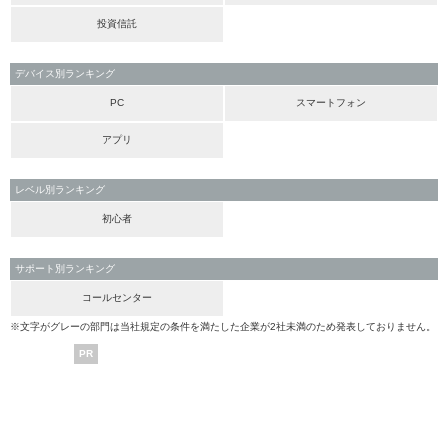
投資信託
デバイス別ランキング
PC
スマートフォン
アプリ
レベル別ランキング
初心者
サポート別ランキング
コールセンター
※文字がグレーの部門は当社規定の条件を満たした企業が2社未満のため発表しておりません。
PR