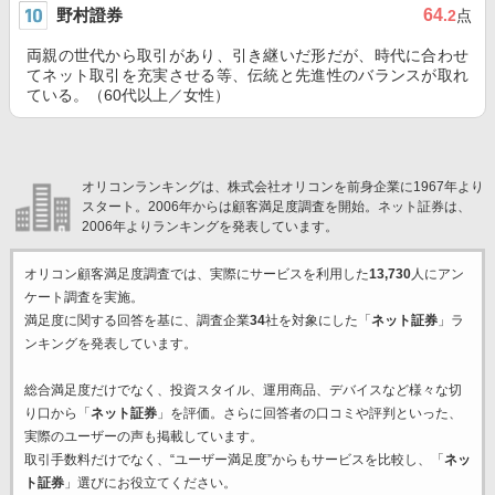
野村證券
64
.2
点
両親の世代から取引があり、引き継いだ形だが、時代に合わせ
てネット取引を充実させる等、伝統と先進性のバランスが取れ
ている。（60代以上／女性）
オリコンランキングは、株式会社オリコンを前身企業に1967年より
スタート。2006年からは顧客満足度調査を開始。ネット証券は、
2006年よりランキングを発表しています。
オリコン顧客満足度調査では、実際にサービスを利用した
13,730
人にアン
ケート調査を実施。
満足度に関する回答を基に、調査企業
34
社を対象にした「
ネット証券
」ラ
ンキングを発表しています。
総合満足度だけでなく、投資スタイル、運用商品、デバイスなど様々な切
り口から「
ネット証券
」を評価。さらに回答者の口コミや評判といった、
実際のユーザーの声も掲載しています。
取引手数料だけでなく、“ユーザー満足度”からもサービスを比較し、「
ネッ
ト証券
」選びにお役立てください。