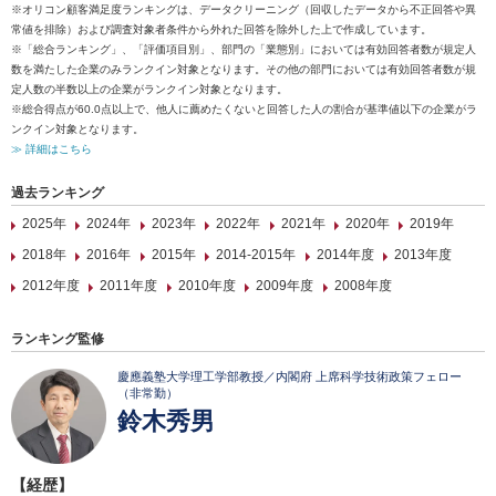
※オリコン顧客満足度ランキングは、データクリーニング（回収したデータから不正回答や異
常値を排除）および調査対象者条件から外れた回答を除外した上で作成しています。
※「総合ランキング」、「評価項目別」、部門の「業態別」においては有効回答者数が規定人
数を満たした企業のみランクイン対象となります。その他の部門においては有効回答者数が規
定人数の半数以上の企業がランクイン対象となります。
※総合得点が60.0点以上で、他人に薦めたくないと回答した人の割合が基準値以下の企業がラ
ンクイン対象となります。
≫ 詳細はこちら
過去ランキング
2025年
2024年
2023年
2022年
2021年
2020年
2019年
2018年
2016年
2015年
2014-2015年
2014年度
2013年度
2012年度
2011年度
2010年度
2009年度
2008年度
ランキング監修
慶應義塾大学理工学部教授／内閣府 上席科学技術政策フェロー
（非常勤）
鈴木秀男
【経歴】