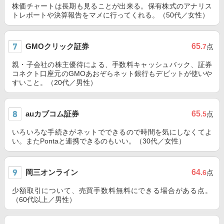
株価チャートは長期も見ることが出来る。保有株式のアナリス
トレポートや決算報告をマメに行ってくれる。（50代／女性）
GMOクリック証券
65
.7
点
親・子会社の株主優待による、手数料キャッシュバック、証券
コネクト口座元のGMOあおぞらネット銀行もデビットが使いや
すいこと。（20代／男性）
auカブコム証券
65
.5
点
いろいろな手続きがネットでできるので時間を気にしなくてよ
い。またPontaと連携できるのもいい。（30代／女性）
岡三オンライン
64
.6
点
少額取引について、売買手数料無料にできる場合がある点。
（60代以上／男性）