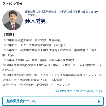
ランキング監修
慶應義塾大学理工学部教授／内閣府 上席科学技術政策フェロー
（非常勤）
鈴木秀男
【経歴】
1989年慶應義塾大学理工学部管理工学科卒業。
1992年ロチェスター大学経営大学院修士課程修了。
1996年東京工業大学大学院理工学研究科博士課程経営工学専攻修了。博士（工
学）取得。
1996年筑波大学社会工学系・講師。2002年6月同助教授。
2008年4月慶應義塾大学理工学部管理工学科・准教授。2011年4月同教授、現
在に至る。
2023年4月内閣府 科学技術・イノベーション推進事務局参事官（インフラ・防
災担当）付上席科学技術政策フェロー（非常勤）
研究分野は応用統計解析、品質管理、マーケティング。
≫鈴木研究室についての詳細はこちら
顧客満足度について