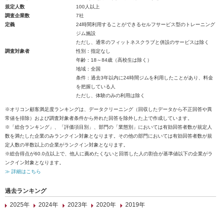
規定人数
100人以上
調査企業数
7社
定義
24時間利用することができるセルフサービス型のトレーニング
ジム施設
ただし、通常のフィットネスクラブと併設のサービスは除く
調査対象者
性別：指定なし
年齢：18～84歳（高校生は除く）
地域：全国
条件：過去3年以内に24時間ジムを利用したことがあり、料金
を把握している人
ただし、体験のみの利用は除く
※オリコン顧客満足度ランキングは、データクリーニング（回収したデータから不正回答や異
常値を排除）および調査対象者条件から外れた回答を除外した上で作成しています。
※「総合ランキング」、「評価項目別」、部門の「業態別」においては有効回答者数が規定人
数を満たした企業のみランクイン対象となります。その他の部門においては有効回答者数が規
定人数の半数以上の企業がランクイン対象となります。
※総合得点が60.0点以上で、他人に薦めたくないと回答した人の割合が基準値以下の企業がラ
ンクイン対象となります。
≫ 詳細はこちら
過去ランキング
2025年
2024年
2023年
2020年
2019年