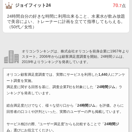
ジョイフィット24
70
.7
点
24時間自分の好きな時間に利用出来ること、水素水が飲み放題
で美容によい、トレーナーに計画を立てて指導してもらえる。
（50代／女性）
オリコンランキングは、株式会社オリコンを前身企業に1967年より
スタート。2006年からは顧客満足度調査を開始。24時間ジムは、
2019年よりランキングを発表しています。
オリコン顧客満足度調査では、実際にサービスを利用した
1,440
人にアンケ
ート調査を実施。
満足度に関する回答を基に、調査企業
7
社を対象にした「
24時間ジム
」ラ
ンキングを発表しています。
総合満足度だけでなく、様々な切り口から「
24時間ジム
」を評価。さらに
回答者の口コミや評判といった、実際のユーザーの声も掲載しています。
サービス検討の際、“ユーザー満足度”からも比較することで「
24時間ジ
ム
」選びにお役立てください。