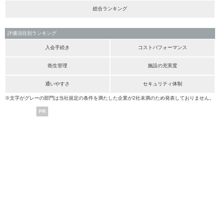
総合ランキング
評価項目別ランキング
入会手続き
コストパフォーマンス
衛生管理
施設の充実度
通いやすさ
セキュリティ体制
※文字がグレーの部門は当社規定の条件を満たした企業が2社未満のため発表しておりません。
PR