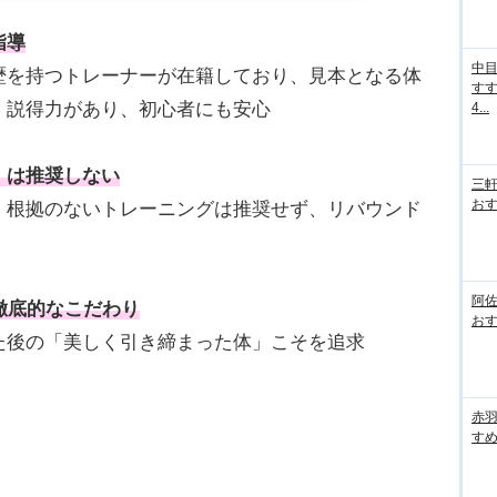
指導
中
歴を持つトレーナーが在籍しており、見本となる体
すす
、説得力があり、初心者にも安心
4...
」は推奨しない
三
おす
、根拠のないトレーニングは推奨せず、リバウンド
阿
徹底的なこだわり
おす
た後の「美しく引き締まった体」こそを追求
赤
すめ