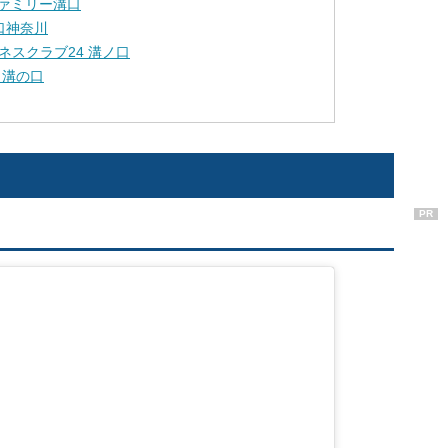
イファミリー溝口
の口神奈川
ネスクラブ24 溝ノ口
 溝の口
PR