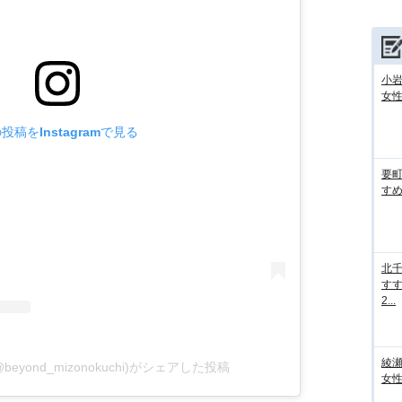
小
女性
投稿をInstagramで見る
要
すめ
北
すす
2...
綾
eyond_mizonokuchi)がシェアした投稿
女性