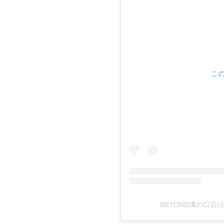
この
BEYOND溝の口店(@b