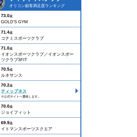
オリコン顧客満足度ランキング
73.0
点
GOLD’S GYM
71.4
点
コナミスポーツクラブ
71.0
点
イオンスポーツクラブ／イオンスポー
ツクラブ3FIT
70.5
点
ルネサンス
70.2
点
ティップネス
※公式サイトへ遷移します。
70.0
点
ジョイフィット
69.9
点
イトマンスポーツスクエア