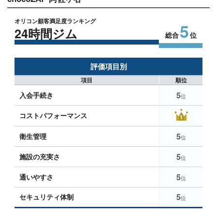
オリコン顧客満足度ランキング
5
24時間ジム
総合
位
評価項目別
項目
順位
5
入会手続き
位
コストパフォーマンス
5
衛生管理
位
5
施設の充実さ
位
5
通いやすさ
位
5
セキュリティ体制
位