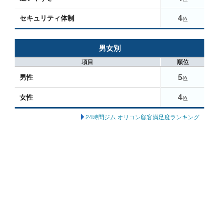
4
セキュリティ体制
位
男女別
項目
順位
5
男性
位
4
女性
位
24時間ジム オリコン顧客満足度ランキング