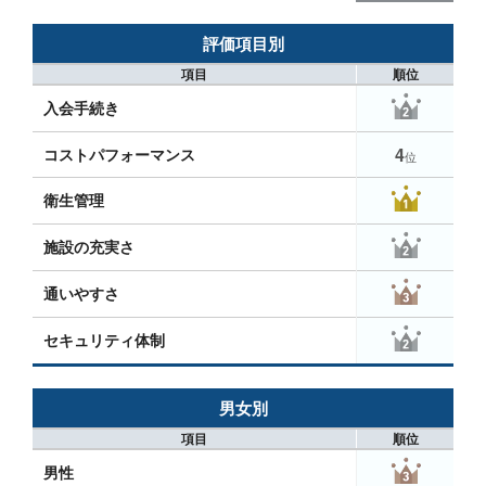
評価項目別
項目
順位
入会手続き
4
コストパフォーマンス
位
衛生管理
施設の充実さ
通いやすさ
セキュリティ体制
男女別
項目
順位
男性