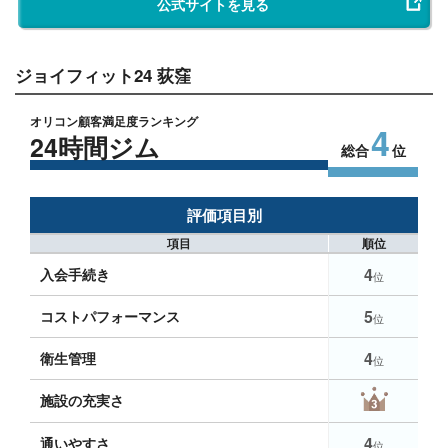
公式サイトを見る
ジョイフィット24 荻窪
オリコン顧客満足度ランキング
4
24時間ジム
総合
位
評価項目別
項目
順位
4
入会手続き
位
5
コストパフォーマンス
位
4
衛生管理
位
施設の充実さ
4
通いやすさ
位