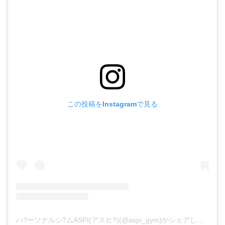
この投稿をInstagramで見る
ハ?ーソナルシ?ムASPI(アスヒ?)(@aspi_gym)がシェアした投稿