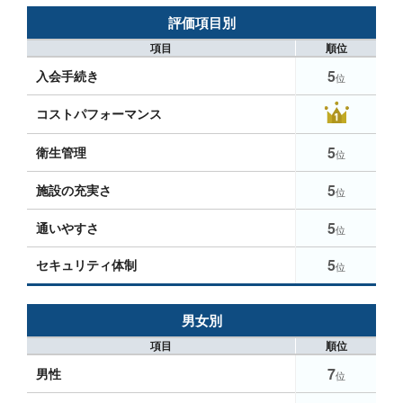
評価項目別
項目
順位
5
入会手続き
位
コストパフォーマンス
5
衛生管理
位
5
施設の充実さ
位
5
通いやすさ
位
5
セキュリティ体制
位
男女別
項目
順位
7
男性
位