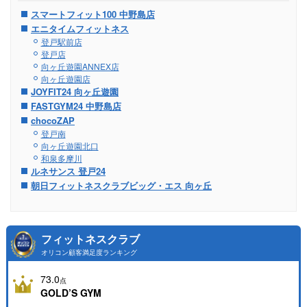
スマートフィット100 中野島店
エニタイムフィットネス
登戸駅前店
登戸店
向ヶ丘遊園ANNEX店
向ヶ丘遊園店
JOYFIT24 向ヶ丘遊園
FASTGYM24 中野島店
chocoZAP
登戸南
向ヶ丘遊園北口
和泉多摩川
ルネサンス 登戸24
朝日フィットネスクラブビッグ・エス 向ヶ丘
フィットネスクラブ
オリコン顧客満足度ランキング
73.0
点
GOLD’S GYM