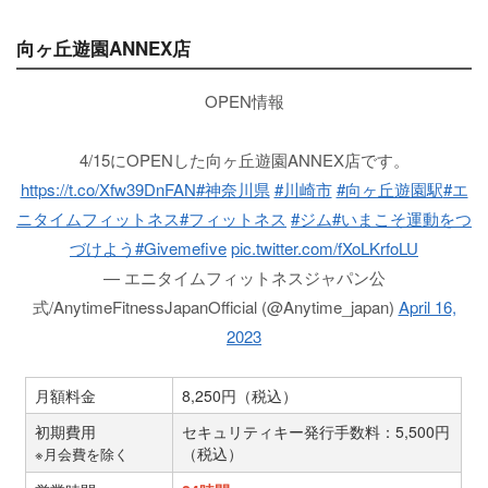
向ヶ丘遊園ANNEX店
OPEN情報
4/15にOPENした向ヶ丘遊園ANNEX店です。
https://t.co/Xfw39DnFAN
#神奈川県
#川崎市
#向ヶ丘遊園駅
#エ
ニタイムフィットネス
#フィットネス
#ジム
#いまこそ運動をつ
づけよう
#Givemefive
pic.twitter.com/fXoLKrfoLU
— エニタイムフィットネスジャパン公
式/AnytimeFitnessJapanOfficial (@Anytime_japan)
April 16,
2023
月額料金
8,250円（税込）
初期費用
セキュリティキー発行手数料：5,500円
（税込）
※月会費を除く