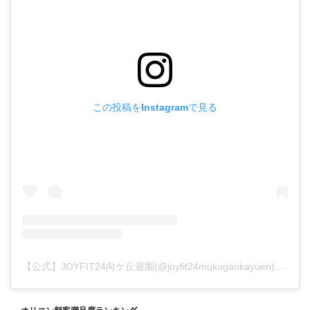
この投稿をInstagramで見る
【公式】JOYFIT24向ケ丘遊園(@joyfit24mukogaokayuen)がシェアした投稿