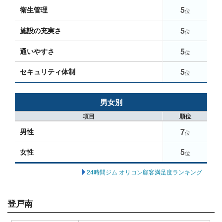
5
衛生管理
位
5
施設の充実さ
位
5
通いやすさ
位
5
セキュリティ体制
位
男女別
項目
順位
7
男性
位
5
女性
位
24時間ジム オリコン顧客満足度ランキング
登戸南