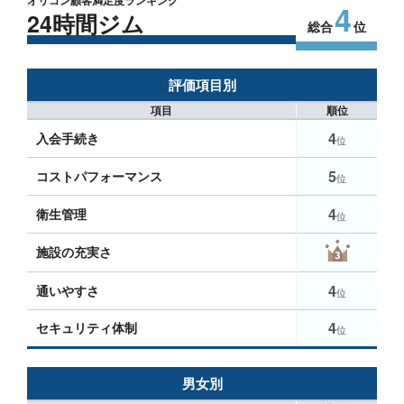
オリコン顧客満足度ランキング
4
24時間ジム
総合
位
評価項目別
項目
順位
4
入会手続き
位
5
コストパフォーマンス
位
4
衛生管理
位
施設の充実さ
4
通いやすさ
位
4
セキュリティ体制
位
男女別