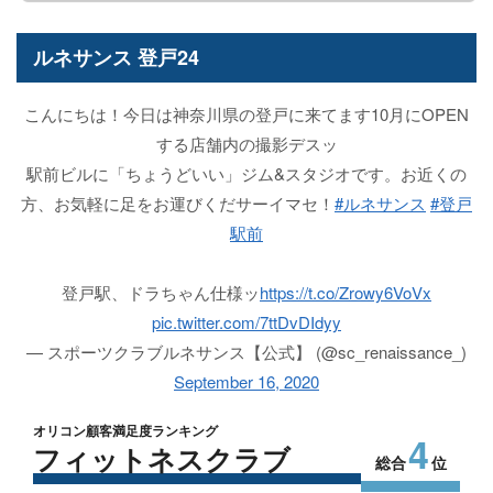
ルネサンス 登戸24
こんにちは！今日は神奈川県の登戸に来てます10月にOPEN
する店舗内の撮影デスッ
駅前ビルに「ちょうどいい」ジム&スタジオです。お近くの
方、お気軽に足をお運びくだサーイマセ！
#ルネサンス
#登戸
駅前
登戸駅、ドラちゃん仕様ッ
https://t.co/Zrowy6VoVx
pic.twitter.com/7ttDvDIdyy
— スポーツクラブルネサンス【公式】 (@sc_renaissance_)
September 16, 2020
オリコン顧客満足度ランキング
4
フィットネスクラブ
総合
位