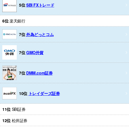
5位
SBI FXトレード
6位
楽天銀行
7位
外為どっとコム
7位
GMO外貨
7位
DMM.com証券
10位
トレイダーズ証券
11位
SBI証券
12位
松井証券