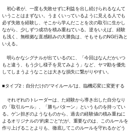
初心者が、一度も失敗せずに利益を出し続けられるなんて
いうことはまずない。うまくいっているように見える人でも
必ず失敗を経験し、そこから学んだことを次の取引に生かし
ながら、少しずつ成功を積み重ねている。逆をいえば、経験
も浅く、無根拠な直感頼みの大勝負は、そもそものNG行為と
いえる。
明らかなシグナルが出ているのに、「今回はなんだかいつ
もと違う、もう少し様子を見てみよう」など、ヤマ勘を優先
してしまうようなことは大きな損失に繋がりやすい。
■タイプ2：自分だけの“マイルール”は、臨機応変に変更する
それぞれのトレーダーは、た経験から導き出した自分なり
の「取引ルール」、「勝ちパターン」というものを持ってい
る。ゲン担ぎのようなものから、過去の経験値の積み重ねに
よるオリジナルの“約束ごと”だが、重要なのは、このルールを
作り上げることよりも、徹底してこのルールを守れるかどう