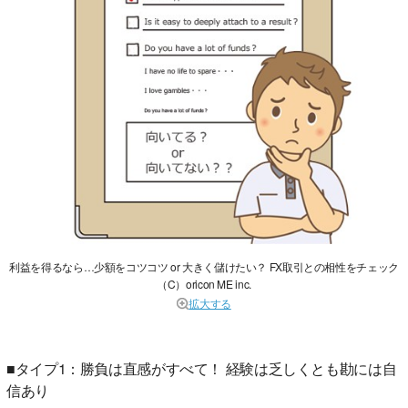
利益を得るなら…少額をコツコツ or 大きく儲けたい？ FX取引との相性をチェック
（C）oricon ME inc.
拡大する
■タイプ1：勝負は直感がすべて！ 経験は乏しくとも勘には自
信あり