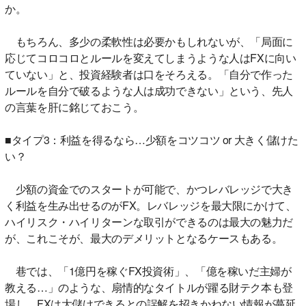
か。
もちろん、多少の柔軟性は必要かもしれないが、「局面に
応じてコロコロとルールを変えてしまうような人はFXに向い
ていない」と、投資経験者は口をそろえる。「自分で作った
ルールを自分で破るような人は成功できない」という、先人
の言葉を肝に銘じておこう。
■タイプ3：利益を得るなら…少額をコツコツ or 大きく儲けた
い？
少額の資金でのスタートが可能で、かつレバレッジで大き
く利益を生み出せるのがFX。レバレッジを最大限にかけて、
ハイリスク・ハイリターンな取引ができるのは最大の魅力だ
が、これこそが、最大のデメリットとなるケースもある。
巷では、「1億円を稼ぐFX投資術」、「億を稼いだ主婦が
教える…」のような、扇情的なタイトルが躍る財テク本も登
場し、FXは大儲けできるとの誤解を招きかねない情報が蔓延