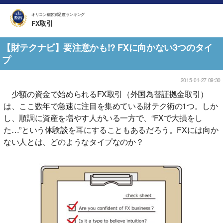
オリコン顧客満足度ランキング
FX取引
【財テクナビ】要注意かも!? FXに向かない3つのタイ
プ
2015-01-27 09:30
少額の資金で始められるFX取引（外国為替証拠金取引）
は、ここ数年で急速に注目を集めている財テク術の1つ。しか
し、順調に資産を増やす人がいる一方で、“FXで大損をし
た…”という体験談を耳にすることもあるだろう。FXには向か
ない人とは、どのようなタイプなのか？