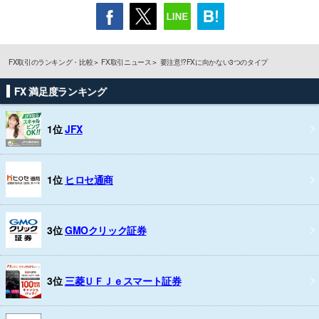
FX取引のランキング・比較
FX取引ニュース
要注意!?FXに向かない3つのタイプ
FX 満足度ランキング
1位
JFX
1位
ヒロセ通商
3位
GMOクリック証券
3位
三菱ＵＦＪｅスマート証券