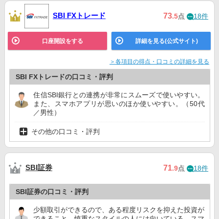
LINE FX
13位
ー
3位
SBI FXトレード
73
.5
点
18件
外為どっとコム
公式サイト
7位
9位
9位
口座開設をする
詳細を見る(公式サイト)
＞各項目の得点・口コミの詳細を見る
SBI FXトレードの口コミ・評判
住信SBI銀行との連携が非常にスムーズで使いやすい。
また、スマホアプリが思いのほか使いやすい。（50代
／男性）
その他の口コミ・評判
SBI証券
71
.9
点
18件
SBI証券の口コミ・評判
少額取引ができるので、ある程度リスクを抑えた投資が
できること。慎重なスタイルの人には向いている。スマ