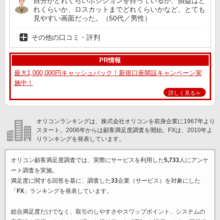
自分がどれくらいポジションを持っているか、損益はど
れくらいか、ロスカットまでどれくらいかなど、とても
見やすい画面だった。（50代／男性）
その他の口コミ・評判
PR情報
最大1,000,000円キャッシュバック！新規口座開設キャンペーン実
施中！
詳しく見る≫
オリコンランキングは、株式会社オリコンを前身企業に1967年より
スタート。2006年からは顧客満足度調査を開始。FXは、2010年よ
りランキングを発表しています。
オリコン顧客満足度調査では、実際にサービスを利用した
5,733
人にアンケ
ート調査を実施。
満足度に関する回答を基に、調査した
33
企業（サービス）を対象にした
「
FX
」ランキングを発表しています。
総合満足度だけでなく、取引のしやすさやスワップポイント、システムの