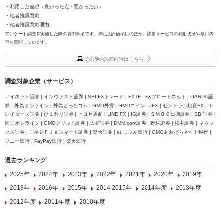
・利用した感想（良かった点・悪かった点）
・他者推奨意向
・他者推奨意向理由
アンケート調査を実施した際の質問事項です。満足度評価項目のほか、該当サービスの利用状況や検討内
容を質問しています。
その他の設問内容はこちら
調査対象企業（サービス）
アイネット証券 | インヴァスト証券 | SBI FXトレード | FXTF | FXブロードネット | OANDA証
券 | 外為オンライン | 外為どっとコム | GMO外貨 | GMOコイン | JFX | セントラル短資FX | ト
レイダーズ証券 | ひまわり証券 | ヒロセ通商 | LINE FX | IG証券 | ＳＭＢＣ日興証券 | SBI証券 |
岡三オンライン | GMOクリック証券 | 大和証券 | DMM.com証券 | 野村證券 | 松井証券 | マネッ
クス証券 | 三菱ＵＦＪｅスマート証券 | 楽天証券 | auじぶん銀行 | GMOあおぞらネット銀行 |
ソニー銀行 | PayPay銀行 | 楽天銀行
過去ランキング
2025年
2024年
2023年
2022年
2021年
2020年
2019年
2018年
2016年
2015年
2014-2015年
2014年度
2013年度
2012年度
2011年度
2010年度