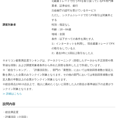
1)裁量トレードで行うFXを取り扱っているFX専門事
業者、証券会社、銀行
2)金融庁の認可を受けているサービス
ただし、システムトレードで行うFX取引は対象外と
する
調査対象者
性別：指定なし
年齢：18～84歳
地域：全国
条件：以下すべての条件を満たす人
1）インターネットを利用し、現在裁量トレードでFX
の取引をしている人
2）過去3年に1回以上取引をした人
※オリコン顧客満足度ランキングは、データクリーニング（回収したデータから不正回答や異
常値を排除）および調査対象者条件から外れた回答を除外した上で作成しています。
※「総合ランキング」、「評価項目別」、部門の「業態別」においては有効回答者数が規定人
数を満たした企業のみランクイン対象となります。その他の部門においては有効回答者数が規
定人数の半数以上の企業がランクイン対象となります。
※総合得点が60.0点以上で、他人に薦めたくないと回答した人の割合が基準値以下の企業がラ
ンクイン対象となります。
≫ 詳細はこちら
設問内容
・総合満足度
・評価項目（小項目）