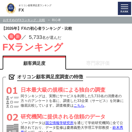
オリコン顧客満足度ランキング
FX
おすすめのFXランキング・比較
初心者
【2026年】FXの初心者ランキング・比較
5,733
最
新
／
／
名が選んだ
FXランキング
顧客満足度
専門家評価
オリコン顧客満足度調査の特徴
日本最大級の規模による独自の調査
同ランキングは、実際にサービスを利用した5,733名の消費者の
方々のアンケートを基に、調査した33企業（サービス）を対象に
徹底比較しています。調査概要は
こちら
。
研究機関に提供される信頼のデータ
ソースデータは
国立情報学研究所
を通じて学術研究機関に全て公
開されており、データ監修は慶應義塾大学理工学部教授・
鈴木秀