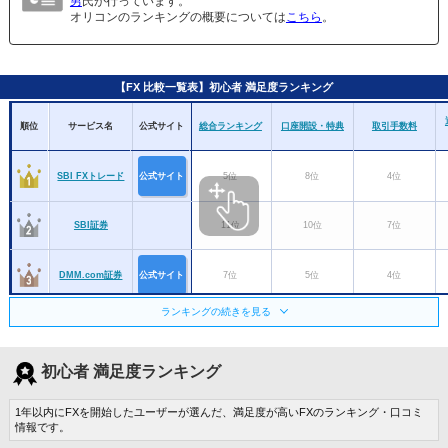
男
氏が行っています。
オリコンのランキングの概要については
こちら
。
【FX 比較一覧表】初心者 満足度ランキング
順位
サービス名
公式サイト
総合ランキング
口座開設・特典
取引手数料
SBI FXトレード
公式サイト
5位
8位
4位
SBI証券
11位
10位
7位
DMM.com証券
公式サイト
7位
5位
4位
ランキングの続きを見る
GMOクリック証
公式サイト
7位
3位
2位
券
初心者 満足度ランキング
楽天証券
14位
ー
ー
1年以内にFXを開始したユーザーが選んだ、満足度が高いFXのランキング・口コミ
松井証券
12位
ー
ー
情報です。