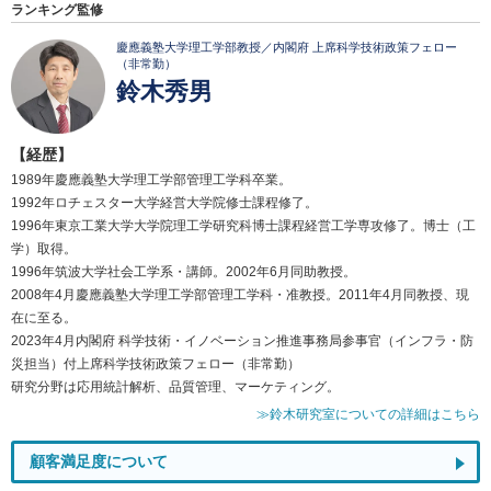
ランキング監修
慶應義塾大学理工学部教授／内閣府 上席科学技術政策フェロー
（非常勤）
鈴木秀男
【経歴】
1989年慶應義塾大学理工学部管理工学科卒業。
1992年ロチェスター大学経営大学院修士課程修了。
1996年東京工業大学大学院理工学研究科博士課程経営工学専攻修了。博士（工
学）取得。
1996年筑波大学社会工学系・講師。2002年6月同助教授。
2008年4月慶應義塾大学理工学部管理工学科・准教授。2011年4月同教授、現
在に至る。
2023年4月内閣府 科学技術・イノベーション推進事務局参事官（インフラ・防
災担当）付上席科学技術政策フェロー（非常勤）
研究分野は応用統計解析、品質管理、マーケティング。
≫鈴木研究室についての詳細はこちら
顧客満足度について