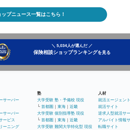
ョップニュース一覧はこちら！
＼ 5,034人が選んだ ／
保険相談ショップランキング
を見る
塾
人材
ーサーバー
大学受験 塾・予備校 現役
就活エージェン
└
首都圏
｜
東海
｜
近畿
就活サイト
ーサーバー
大学受験 個別指導塾 現役
逆求人型就活サ
サービス
└
首都圏
｜
東海
｜
近畿
アルバイト情報
リーニング
大学受験 難関大学特化型 現役
転職サイト