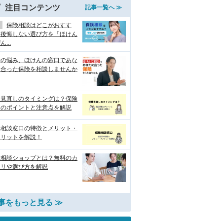
注目コンテンツ
記事一覧へ ≫
保険相談はどこがおすす
？後悔しない選び方を「ほけん
...
険の悩み、ほけんの窓口であな
に合った保険を相談しませんか
険見直しのタイミングは？保険
談のポイントと注意点を解説
険相談窓口の特徴とメリット・
メリットを解説！
険相談ショップとは？無料のカ
クリや選び方を解説
事をもっと見る ≫