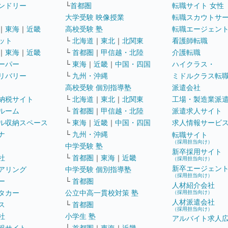
ンドリー
└
首都圏
転職サイト 女性
大学受験 映像授業
転職スカウトサ
｜
東海
｜
近畿
高校受験 塾
転職エージェン
ット
└
北海道
｜
東北
｜
北関東
看護師転職
｜
東海
｜
近畿
└
首都圏
｜
甲信越・北陸
介護転職
ーパー
└
東海
｜
近畿
｜
中国・四国
ハイクラス・
リバリー
└
九州・沖縄
ミドルクラス転
高校受験 個別指導塾
派遣会社
納税サイト
└
北海道
｜
東北
｜
北関東
工場・製造業派
ルーム
└
首都圏
｜
甲信越・北陸
派遣求人サイト
ル収納スペース
└
東海
｜
近畿
｜
中国・四国
求人情報サービ
ナ
└
九州・沖縄
転職サイト
（採用担当向け）
中学受験 塾
新卒採用サイト
社
└
首都圏
｜
東海
｜
近畿
（採用担当向け）
新卒エージェン
アリング
中学受験 個別指導塾
（採用担当向け）
ー
└
首都圏
人材紹介会社
タカー
公立中高一貫校対策 塾
（採用担当向け）
人材派遣会社
ス
└
首都圏
（採用担当向け）
社
小学生 塾
アルバイト求人