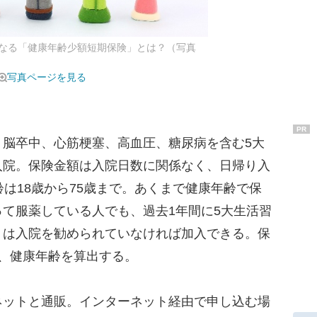
なる「健康年齢少額短期保険」とは？（写真
写真ページを見る
PR
脳卒中、心筋梗塞、高血圧、糖尿病を含む5大
入院。保険金額は入院日数に関係なく、日帰り入
齢は18歳から75歳まで。あくまで健康年齢で保
て服薬している人でも、過去1年間に5大生活習
くは入院を勧められていなければ加入できる。保
、健康年齢を算出する。
ットと通販。インターネット経由で申し込む場