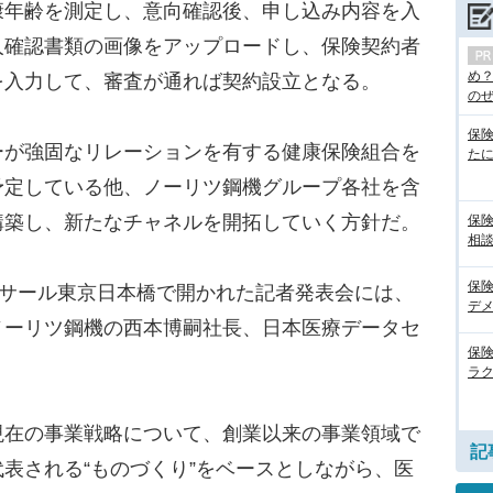
康年齢を測定し、意向確認後、申し込み内容を入
人確認書類の画像をアップロードし、保険契約者
め
を入力して、審査が通れば契約設立となる。
のぜん
保
が強固なリレーションを有する健康保険組合を
た
予定している他、ノーリツ鋼機グループ各社を含
構築し、新たなチャネルを開拓していく方針だ。
保
相
保
ルサール東京日本橋で開かれた記者発表会には、
デ
ノーリツ鋼機の西本博嗣社長、日本医療データセ
保
。
ラ
在の事業戦略について、創業以来の事業領域で
記
表される“ものづくり”をベースとしながら、医