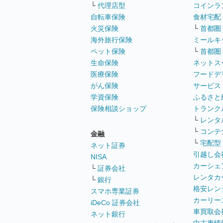
└
代理店型
コインラ
自転車保険
食材宅配
火災保険
└
首都圏
海外旅行保険
ミールキ
ペット保険
└
首都圏
生命保険
ネットス
医療保険
フードデ
がん保険
サービス
学資保険
ふるさと
保険相談ショップ
トランク
└
レンタ
└
コンテ
金融
└
宅配型
ネット証券
引越し会
NISA
カーシェ
└
証券会社
レンタカ
└
銀行
格安レン
スマホ専業証券
カーリー
iDeCo 証券会社
車買取会
ネット銀行