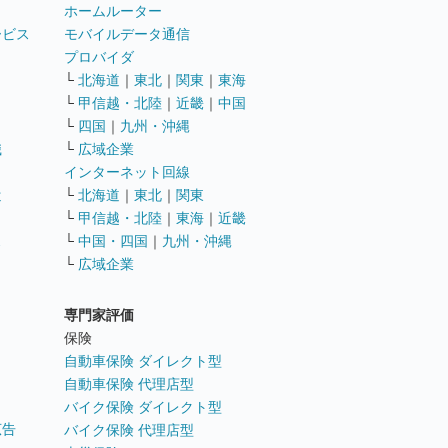
ホームルーター
ービス
モバイルデータ通信
ト
プロバイダ
└
北海道
｜
東北
｜
関東
｜
東海
└
甲信越・北陸
｜
近畿
｜
中国
└
四国
｜
九州・沖縄
職
└
広域企業
インターネット回線
遣
└
北海道
｜
東北
｜
関東
└
甲信越・北陸
｜
東海
｜
近畿
ス
└
中国・四国
｜
九州・沖縄
└
広域企業
専門家評価
ト
保険
自動車保険 ダイレクト型
自動車保険 代理店型
バイク保険 ダイレクト型
広告
バイク保険 代理店型