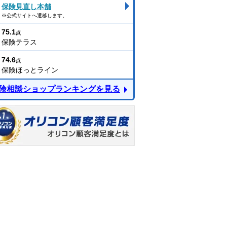
保険見直し本舗
※公式サイトへ遷移します。
75.1
点
保険テラス
74.6
点
保険ほっとライン
険相談ショップランキングを見る