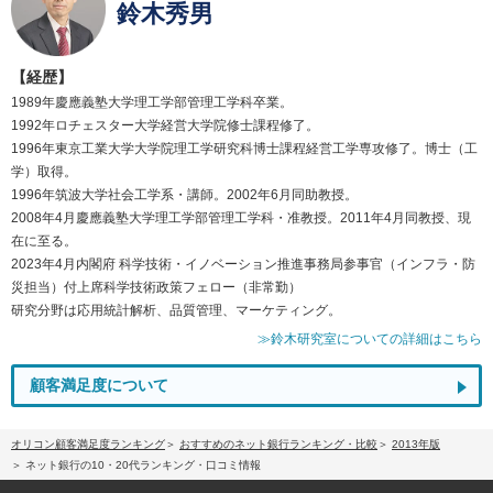
鈴木秀男
【経歴】
1989年慶應義塾大学理工学部管理工学科卒業。
1992年ロチェスター大学経営大学院修士課程修了。
1996年東京工業大学大学院理工学研究科博士課程経営工学専攻修了。博士（工
学）取得。
1996年筑波大学社会工学系・講師。2002年6月同助教授。
2008年4月慶應義塾大学理工学部管理工学科・准教授。2011年4月同教授、現
在に至る。
2023年4月内閣府 科学技術・イノベーション推進事務局参事官（インフラ・防
災担当）付上席科学技術政策フェロー（非常勤）
研究分野は応用統計解析、品質管理、マーケティング。
≫鈴木研究室についての詳細はこちら
顧客満足度について
オリコン顧客満足度ランキング
おすすめのネット銀行ランキング・比較
2013年版
ネット銀行の10・20代ランキング・口コミ情報