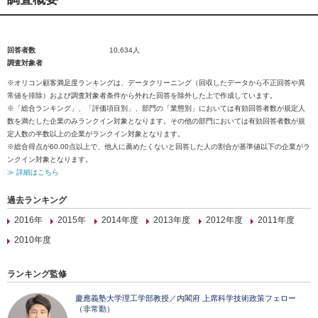
回答者数
10,634人
調査対象者
※オリコン顧客満足度ランキングは、データクリーニング（回収したデータから不正回答や異
常値を排除）および調査対象者条件から外れた回答を除外した上で作成しています。
※「総合ランキング」、「評価項目別」、部門の「業態別」においては有効回答者数が規定人
数を満たした企業のみランクイン対象となります。その他の部門においては有効回答者数が規
定人数の半数以上の企業がランクイン対象となります。
※総合得点が60.00点以上で、他人に薦めたくないと回答した人の割合が基準値以下の企業がラ
ンクイン対象となります。
≫ 詳細はこちら
過去ランキング
2016年
2015年
2014年度
2013年度
2012年度
2011年度
2010年度
ランキング監修
慶應義塾大学理工学部教授／内閣府 上席科学技術政策フェロー
（非常勤）