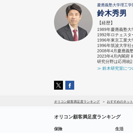
慶應義塾大学理工学
鈴木秀男
【経歴】
1989年慶應義塾
1992年ロチェス
1996年東京工業
1996年筑波大学
2008年4月慶應
2023年4月内閣
研究分野は応用統
≫ 鈴木研究室につ
オリコン顧客満足度ランキング
おすすめのネット
オリコン顧客満足度ランキング
保険
生活