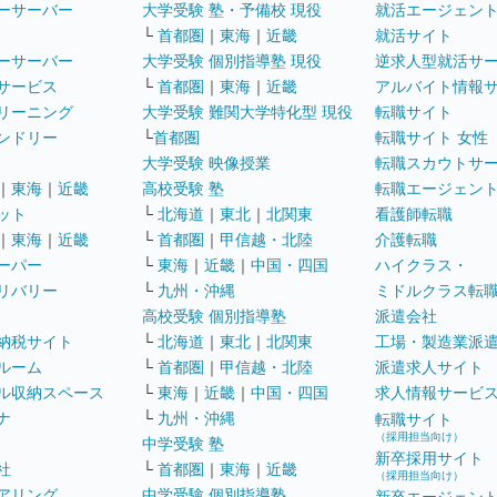
ーサーバー
大学受験 塾・予備校 現役
就活エージェン
└
首都圏
｜
東海
｜
近畿
就活サイト
ーサーバー
大学受験 個別指導塾 現役
逆求人型就活サ
サービス
└
首都圏
｜
東海
｜
近畿
アルバイト情報
リーニング
大学受験 難関大学特化型 現役
転職サイト
ンドリー
└
首都圏
転職サイト 女性
大学受験 映像授業
転職スカウトサ
｜
東海
｜
近畿
高校受験 塾
転職エージェン
ット
└
北海道
｜
東北
｜
北関東
看護師転職
｜
東海
｜
近畿
└
首都圏
｜
甲信越・北陸
介護転職
ーパー
└
東海
｜
近畿
｜
中国・四国
ハイクラス・
リバリー
└
九州・沖縄
ミドルクラス転
高校受験 個別指導塾
派遣会社
納税サイト
└
北海道
｜
東北
｜
北関東
工場・製造業派
ルーム
└
首都圏
｜
甲信越・北陸
派遣求人サイト
ル収納スペース
└
東海
｜
近畿
｜
中国・四国
求人情報サービ
ナ
└
九州・沖縄
転職サイト
（採用担当向け）
中学受験 塾
新卒採用サイト
社
└
首都圏
｜
東海
｜
近畿
（採用担当向け）
アリング
中学受験 個別指導塾