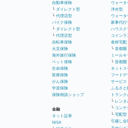
自動車保険
ウォータ
└
ダイレクト型
浄水型
└
代理店型
ウォータ
バイク保険
家事代行
└
ダイレクト型
ハウスク
└
代理店型
コインラ
自転車保険
食材宅配
火災保険
└
首都圏
海外旅行保険
ミールキ
ペット保険
└
首都圏
生命保険
ネットス
医療保険
フードデ
がん保険
サービス
学資保険
ふるさと
保険相談ショップ
トランク
└
レンタ
└
コンテ
金融
└
宅配型
ネット証券
引越し会
NISA
カーシェ