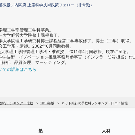
部教授／内閣府 上席科学技術政策フェロー（非常勤）
大学理工学部管理工学科卒業。
ター大学経営大学院修士課程修了。
大学大学院理工学研究科博士課程経営工学専攻修了。博士（工学）取得。
社会工学系・講師。2002年6月同助教授。
義塾大学理工学部管理工学科・准教授。2011年4月同教授、現在に至る。
府 科学技術・イノベーション推進事務局参事官（インフラ・防災担当）
計解析、品質管理、マーケティング。
いての詳細はこちら
銀行ランキング・比較
2013年版
ネット銀行の手数料ランキング・口コミ情報
塾
人材