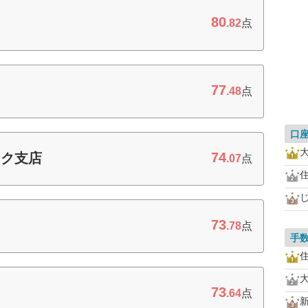
80
.82
点
77
.48
点
口
74
ンク支店
.07
点
住
73
.78
点
手
住
73
.64
点