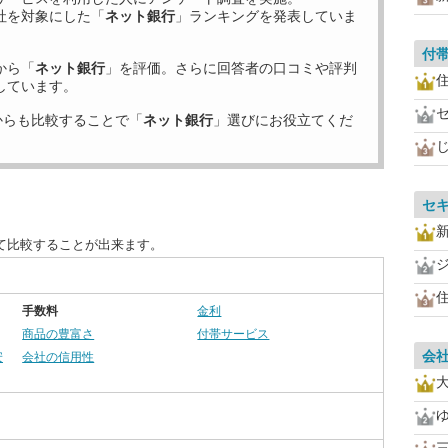
社を対象にした「
ネット銀行
」ランキングを発表していま
付
から「
ネット銀行
」を評価。さらに回答者の口コミや評判
住
しています。
からも比較することで「
ネット銀行
」選びにお役立てくだ
セ
て比較することが出来ます。
住
手数料
金利
商品の豊富さ
付帯サービス
会
安
会社の信用性