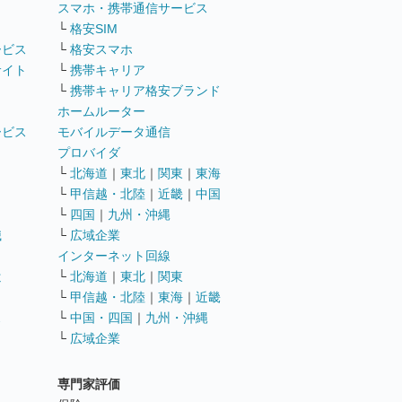
ト
スマホ・携帯通信サービス
└
格安SIM
ービス
└
格安スマホ
サイト
└
携帯キャリア
└
携帯キャリア格安ブランド
ホームルーター
ービス
モバイルデータ通信
ト
プロバイダ
└
北海道
｜
東北
｜
関東
｜
東海
└
甲信越・北陸
｜
近畿
｜
中国
└
四国
｜
九州・沖縄
職
└
広域企業
インターネット回線
遣
└
北海道
｜
東北
｜
関東
└
甲信越・北陸
｜
東海
｜
近畿
ス
└
中国・四国
｜
九州・沖縄
└
広域企業
専門家評価