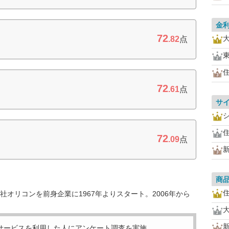
金
72
.82
点
住
72
.61
点
サ
住
72
.09
点
商
住
オリコンを前身企業に1967年よりスタート。2006年から
サービスを利用した
人にアンケート調査を実施。