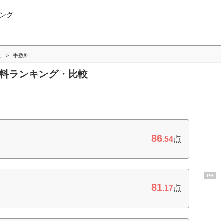
ング
版
手数料
数料ランキング・比較
86
.54
点
PR
81
.17
点