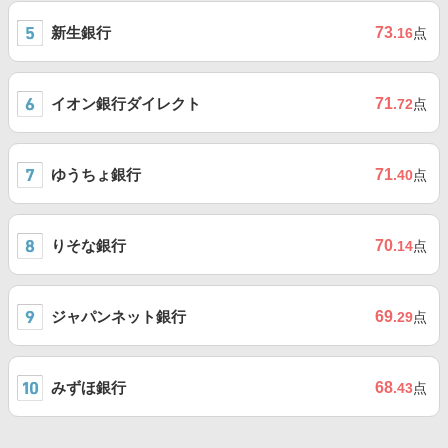
新生銀行
73
.16
点
イオン銀行ダイレクト
71
.72
点
ゆうちょ銀行
71
.40
点
りそな銀行
70
.14
点
ジャパンネット銀行
69
.29
点
みずほ銀行
68
.43
点