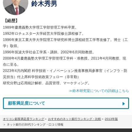
鈴木秀男
【経歴】
1989年慶應義塾大学理工学部管理工学科卒業。
1992年ロチェスター大学経営大学院修士課程修了。
1996年東京工業大学大学院理工学研究科博士課程経営工学専攻修了。博士（工
学）取得。
1996年筑波大学社会工学系・講師。2002年6月同助教授。
2008年4月慶應義塾大学理工学部管理工学科・准教授。2011年4月同教授、現
在に至る。
2023年4月内閣府 科学技術・イノベーション推進事務局参事官（インフラ・防
災担当）付上席科学技術政策フェロー（非常勤）
研究分野は応用統計解析、品質管理、マーケティング。
≫鈴木研究室についての詳細はこちら
顧客満足度について
オリコン顧客満足度ランキング
おすすめのネット銀行ランキング・比較
2013年版
ネット銀行の30代ランキング・口コミ情報