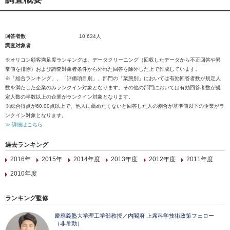
回答者数
10,634人
調査対象者
※オリコン顧客満足度ランキングは、データクリーニング（回収したデータから不正回答や異
常値を排除）および調査対象者条件から外れた回答を除外した上で作成しています。
※「総合ランキング」、「評価項目別」、部門の「業態別」においては有効回答者数が規定人
数を満たした企業のみランクイン対象となります。その他の部門においては有効回答者数が規
定人数の半数以上の企業がランクイン対象となります。
※総合得点が60.00点以上で、他人に薦めたくないと回答した人の割合が基準値以下の企業がラ
ンクイン対象となります。
≫ 詳細はこちら
過去ランキング
2016年
2015年
2014年度
2013年度
2012年度
2011年度
2010年度
ランキング監修
慶應義塾大学理工学部教授／内閣府 上席科学技術政策フェロー
（非常勤）