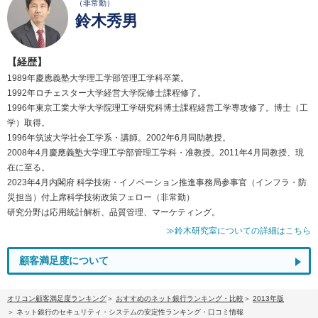
（非常勤）
鈴木秀男
【経歴】
1989年慶應義塾大学理工学部管理工学科卒業。
1992年ロチェスター大学経営大学院修士課程修了。
1996年東京工業大学大学院理工学研究科博士課程経営工学専攻修了。博士（工
学）取得。
1996年筑波大学社会工学系・講師。2002年6月同助教授。
2008年4月慶應義塾大学理工学部管理工学科・准教授。2011年4月同教授、現
在に至る。
2023年4月内閣府 科学技術・イノベーション推進事務局参事官（インフラ・防
災担当）付上席科学技術政策フェロー（非常勤）
研究分野は応用統計解析、品質管理、マーケティング。
≫鈴木研究室についての詳細はこちら
顧客満足度について
オリコン顧客満足度ランキング
おすすめのネット銀行ランキング・比較
2013年版
ネット銀行のセキュリティ・システムの安定性ランキング・口コミ情報