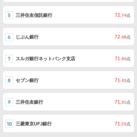
三井住友信託銀行
72
.74
点
じぶん銀行
72
.48
点
スルガ銀行ネットバンク支店
71
.94
点
セブン銀行
71
.43
点
三井住友銀行
71
.31
点
三菱東京UFJ銀行
71
.23
点