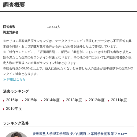
調査概要
回答者数
10,634人
調査対象者
※オリコン顧客満足度ランキングは、データクリーニング（回収したデータから不正回答や異
常値を排除）および調査対象者条件から外れた回答を除外した上で作成しています。
※「総合ランキング」、「評価項目別」、部門の「業態別」においては有効回答者数が規定人
数を満たした企業のみランクイン対象となります。その他の部門においては有効回答者数が規
定人数の半数以上の企業がランクイン対象となります。
※総合得点が60.00点以上で、他人に薦めたくないと回答した人の割合が基準値以下の企業がラ
ンクイン対象となります。
≫ 詳細はこちら
過去ランキング
2016年
2015年
2014年度
2013年度
2012年度
2011年度
2010年度
ランキング監修
慶應義塾大学理工学部教授／内閣府 上席科学技術政策フェロー