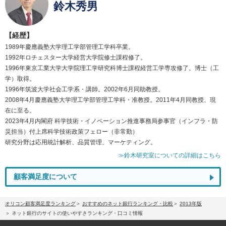
鈴木秀男
【経歴】
1989年慶應義塾大学理工学部管理工学科卒業。
1992年ロチェスター大学経営大学院修士課程修了。
1996年東京工業大学大学院理工学研究科博士課程経営工学専攻修了。博士（工
学）取得。
1996年筑波大学社会工学系・講師。2002年6月同助教授。
2008年4月慶應義塾大学理工学部管理工学科・准教授。2011年4月同教授、現
在に至る。
2023年4月内閣府 科学技術・イノベーション推進事務局参事官（インフラ・防
災担当）付上席科学技術政策フェロー（非常勤）
研究分野は応用統計解析、品質管理、マーケティング。
≫鈴木研究室についての詳細はこちら
顧客満足度について
オリコン顧客満足度ランキング
おすすめのネット銀行ランキング・比較
2013年版
ネット銀行のサイトの使いやすさランキング・口コミ情報