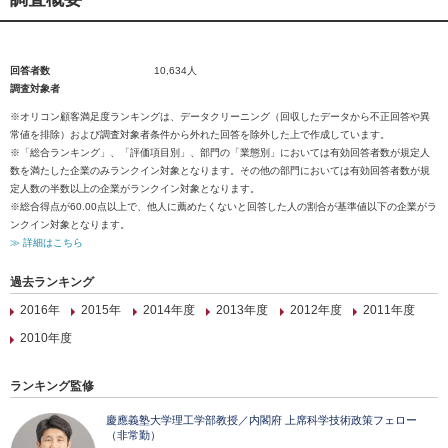
回答者数
10,634人
調査対象者
※オリコン顧客満足度ランキングは、データクリーニング（回収したデータから不正回答や異
常値を排除）および調査対象者条件から外れた回答を除外した上で作成しています。
※「総合ランキング」、「評価項目別」、部門の「業態別」においては有効回答者数が規定人
数を満たした企業のみランクイン対象となります。その他の部門においては有効回答者数が規
定人数の半数以上の企業がランクイン対象となります。
※総合得点が60.00点以上で、他人に薦めたくないと回答した人の割合が基準値以下の企業がラ
ンクイン対象となります。
≫ 詳細はこちら
過去ランキング
2016年
2015年
2014年度
2013年度
2012年度
2011年度
2010年度
ランキング監修
慶應義塾大学理工学部教授／内閣府 上席科学技術政策フェロー
（非常勤）