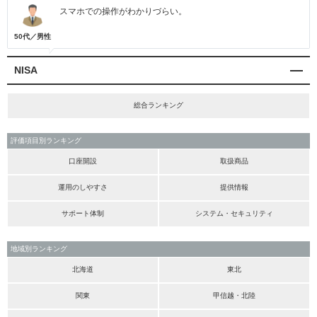
スマホでの操作がわかりづらい。
50代／男性
NISA
総合ランキング
評価項目別ランキング
口座開設
取扱商品
運用のしやすさ
提供情報
サポート体制
システム・セキュリティ
地域別ランキング
北海道
東北
関東
甲信越・北陸