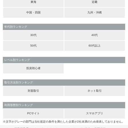
東海
近畿
中国・四国
九州・沖縄
年代別ランキング
30代
40代
50代
60代以上
レベル別ランキング
投資初心者
取引方法別ランキング
対面取引
ネット取引
利用形態別ランキング
PCサイト
スマホアプリ
※文字がグレーの部門は当社規定の条件を満たした企業が2社未満のため発表しておりません。