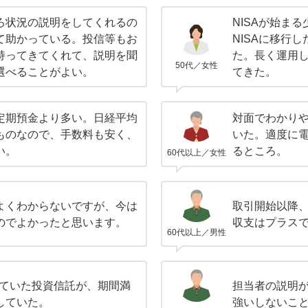
ろ状況の説明をしてくれるの
NISAが始ま
て助かっている。投信等もお
NISAに移行
持ってきてくれて、説明を聞
た。長く運用
50代／女性
選べることがよい。
てきた。
定期預金より多い。日経平均
対面でわかり
ものなので、手数料も安く、
いた。適度に
い。
るところ。
60代以上／女性
よくわからないですが、今は
取引開始以降
のでよかったと思います。
収支はプラス
60代以上／男性
していた投資信託が、期間満
担当者の説明
していた。
強いしないこ