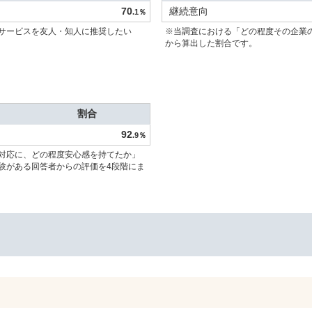
70
継続意向
.1％
サービスを友人・知人に推奨したい
※当調査における「どの程度その企業
から算出した割合です。
割合
92
.9％
対応に、どの程度安心感を持てたか」
験がある回答者からの評価を4段階にま