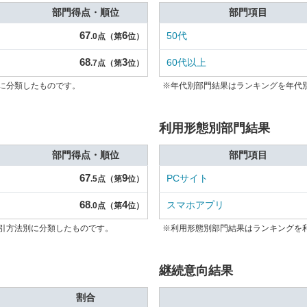
部門得点・順位
部門項目
67
6
50代
.0点（第
位）
68
3
60代以上
.7点（第
位）
に分類したものです。
※年代別部門結果はランキングを年代
利用形態別部門結果
部門得点・順位
部門項目
67
9
PCサイト
.5点（第
位）
68
4
スマホアプリ
.0点（第
位）
引方法別に分類したものです。
※利用形態別部門結果はランキングを
継続意向結果
割合