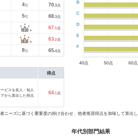
B
4
70
位
.3
点
C
5
68
位
.3
点
D
67
.1
点
E
63
.2
点
F
8
65
位
.4
点
40点
50点
60点
得点
サービスを友人・知人
64
.1
点
コアから算出した得点
者ニーズに基づく重要度の掛け合わせ、他者推奨得点を加味して算出し
年代別部門結果