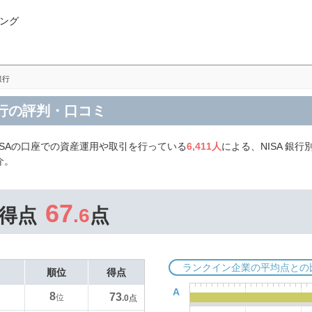
ング
銀行
銀行の評判・口コミ
NISAの口座での資産運用や取引を行っている
6,411人
による、NISA 銀
介。
67
得点
.6
点
ランクイン企業の平均点との
順位
得点
A
8
73
位
.0
点