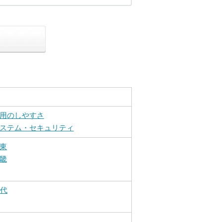
用のしやすさ
ステム・セキュリティ
東
畿
0代