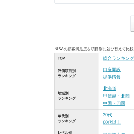
NISAの顧客満足度を項目別に並び替えて比
総合ランキン
TOP
口座開設
評価項目別
ランキング
提供情報
北海道
地域別
甲信越・北陸
ランキング
中国・四国
30代
年代別
ランキング
60代以上
レベル別