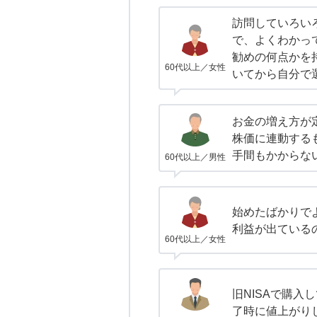
訪問していろい
で、よくわかっ
勧めの何点かを
60代以上／女性
いてから自分で
お金の増え方が
株価に連動する
手間もかからな
60代以上／男性
始めたばかりで
利益が出ている
60代以上／女性
旧NISAで購入
了時に値上がり