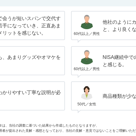
で会うが短いスパンで交代す
他社のように
若手になっていき、正直あま
と、より良く
メリットを感じない。
60代以上／男性
も、あまりグッズやオマケを
NISA継続中
。
と感じる。
60代以上／男性
わかりやすい丁寧な説明が必
商品種類が少
50代／女性
タは、当社の調査に基づいた結果から作成したものとなりますが、
用者が提出された見解・感想となっており、当社の見解・意見ではないことをご理解いただ