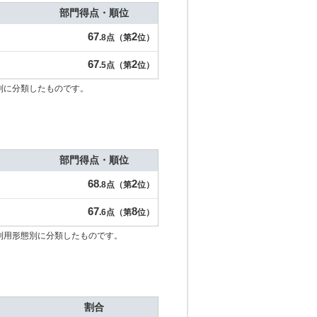
部門得点・順位
67
2
.8点（第
位）
67
2
.5点（第
位）
別に分類したものです。
部門得点・順位
68
2
.8点（第
位）
67
8
.6点（第
位）
利用形態別に分類したものです。
割合