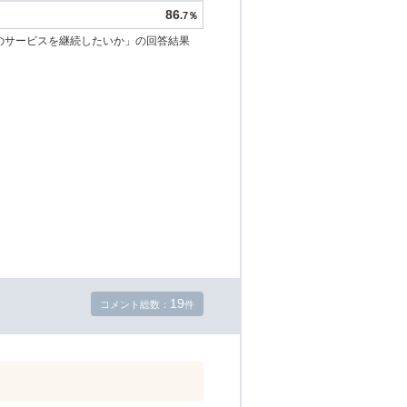
86
.7％
のサービスを継続したいか」の回答結果
19
コメント総数：
件