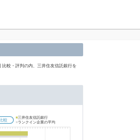
行別 比較・評判の内、三井住友信託銀行を
■
三井住友信託銀行
比較
■
ランクイン企業の平均