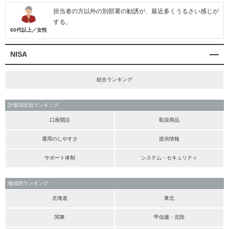
担当者の方以外の別部署の勧誘が、最近多くうるさい感じが
する。
60代以上／女性
NISA
総合ランキング
評価項目別ランキング
口座開設
取扱商品
運用のしやすさ
提供情報
サポート体制
システム・セキュリティ
地域別ランキング
北海道
東北
関東
甲信越・北陸