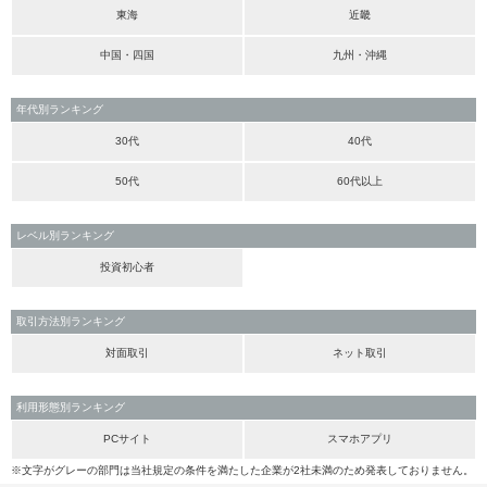
東海
近畿
中国・四国
九州・沖縄
年代別ランキング
30代
40代
50代
60代以上
レベル別ランキング
投資初心者
取引方法別ランキング
対面取引
ネット取引
利用形態別ランキング
PCサイト
スマホアプリ
※文字がグレーの部門は当社規定の条件を満たした企業が2社未満のため発表しておりません。