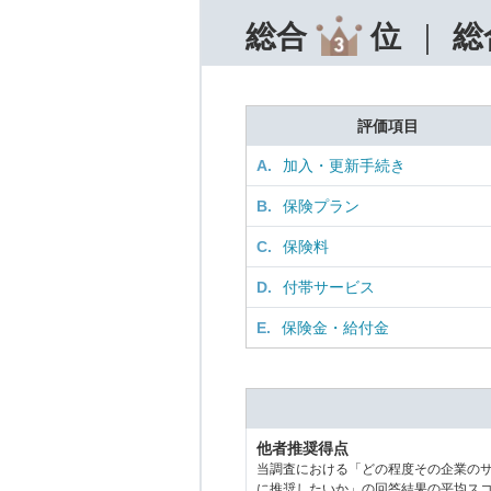
総合
位
総
評価項目
A.
加入・更新手続き
B.
保険プラン
C.
保険料
D.
付帯サービス
E.
保険金・給付金
他者推奨得点
当調査における「どの程度その企業の
に推奨したいか」の回答結果の平均ス