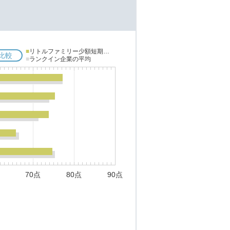
■
リトルファミリー少額短期保険
比較
■
ランクイン企業の平均
70点
80点
90点