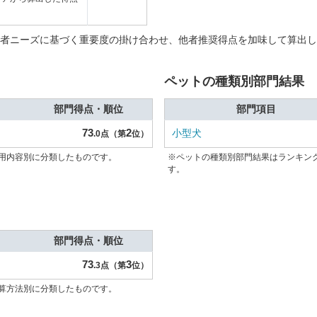
者ニーズに基づく重要度の掛け合わせ、他者推奨得点を加味して算出し
ペットの種類別部門結果
部門得点・順位
部門項目
73
2
小型犬
.0点（第
位）
用内容別に分類したものです。
※ペットの種類別部門結果はランキン
す。
部門得点・順位
73
3
.3点（第
位）
算方法別に分類したものです。