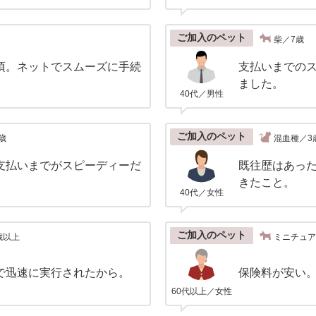
ご加入のペット
柴／7歳
頃。ネットでスムーズに手続
支払いまでの
ました。
40代／男性
ご加入のペット
歳
混血種／3
支払いまでがスピーディーだ
既往歴はあっ
きたこと。
40代／女性
ご加入のペット
歳以上
ミニチュア
で迅速に実行されたから。
保険料が安い
60代以上／女性