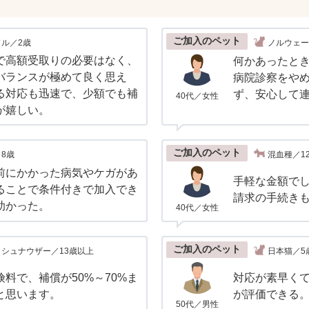
ご加入のペット
ル／2歳
ノルウェー
で高額受取りの必要はなく、
何かあったと
バランスが極めて良く思え
病院診察をや
る対応も迅速で、少額でも補
ず、安心して
40代／女性
が嬉しい。
ご加入のペット
8歳
混血種／1
前にかかった病気やケガがあ
手軽な金額で
ることで条件付きで加入でき
請求の手続き
助かった。
40代／女性
ご加入のペット
シュナウザー／13歳以上
日本猫／5
料で、補償が50%～70%ま
対応が素早く
と思います。
が評価できる
50代／男性