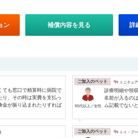
ョン
補償内容を見る
詳
ご加入のペット
ミニチュア
くても窓口で精算時に病院で
診療明細や領
たり、その時は実費を支払っ
名前が入るの
険金が振り込まれたりすれば
ム記載でない
60代以上／女性
。
ご加入のペット
歳
トイ・プー