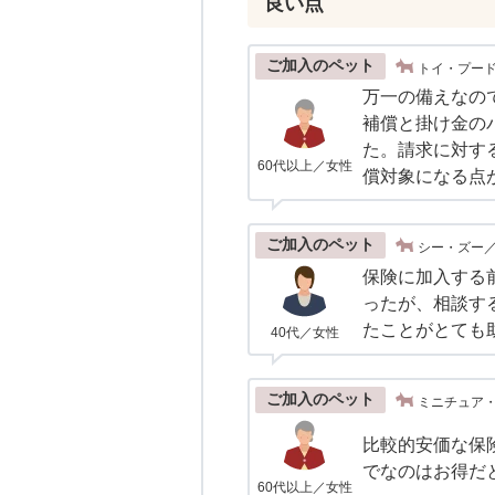
良い点
ご加入のペット
トイ・プード
万一の備えなの
補償と掛け金の
た。請求に対す
60代以上／女性
償対象になる点
ご加入のペット
シー・ズー／
保険に加入する
ったが、相談す
たことがとても
40代／女性
ご加入のペット
ミニチュア・
比較的安価な保険
でなのはお得だ
60代以上／女性