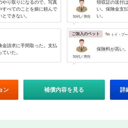
のやり取りになるので、写真
領収証の送付は
やすべてのことを娘に頼んで
い。保険金支
いとできない。
い。
50代／男性
ご加入のペット
トイ・プー
険金請求に手間取った。支払
保険料が高い
っていた。
50代／男性
ョン
補償内容を見る
詳