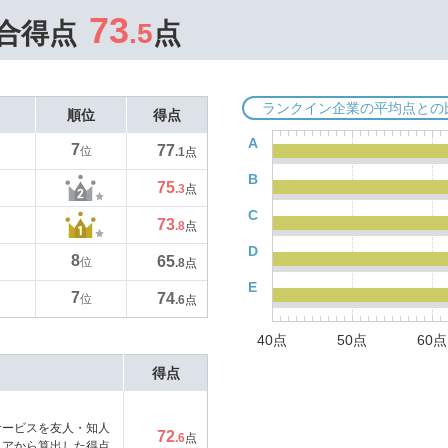
73
合得点
.5
点
ランクイン企業の平均点との
順位
得点
A
7
77
位
.1
点
B
75
.3
点
C
73
.8
点
D
8
65
位
.8
点
E
7
74
位
.6
点
40点
50点
60点
得点
サービスを友人・知人
72
.6
点
コアから算出した得点