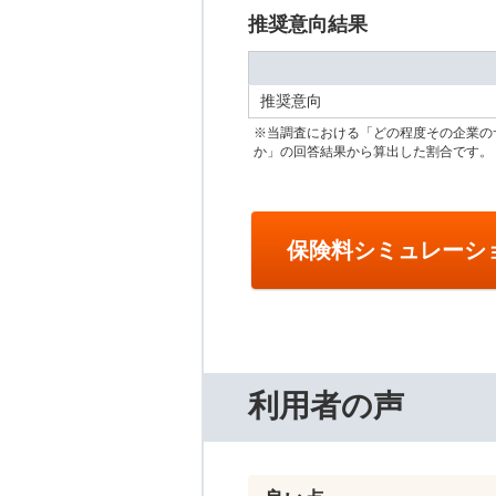
推奨意向結果
推奨意向
※当調査における「どの程度その企業の
か」の回答結果から算出した割合です。
保険料シミュレーシ
利用者の声