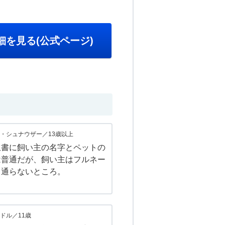
細を見る(公式ページ)
・シュナウザー／13歳以上
収書に飼い主の名字とペットの
は普通だが、飼い主はフルネー
と通らないところ。
ドル／11歳