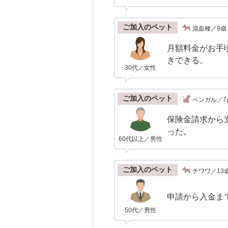
ご加入のペット
混血種／9歳
月額料金がお手
きできる。
30代／女性
ご加入のペット
ベンガル／7
保険金請求から
った。
60代以上／男性
ご加入のペット
チワワ／13
申請から入金ま
50代／男性