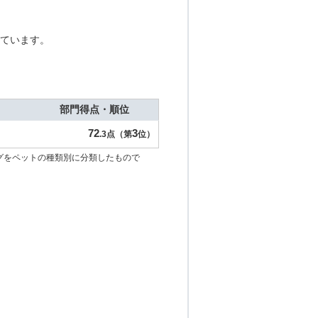
ています。
部門得点・順位
72
3
.3点（第
位）
グをペットの種類別に分類したもので