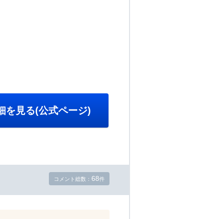
細を見る(公式ページ)
68
コメント総数：
件